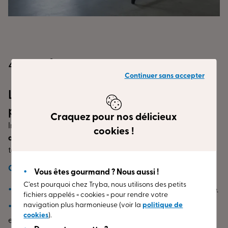
4. Les fenêtres en arche
Continuer sans accepter
Le charme classique et la
polyvalence
Craquez pour nos délicieux
Inspirées des architectures historiques, les
fenêtres en
cookies !
arche
ajoutent une
touche de charme
et
d’authenticité
,
tout en s’intégrant à des
intérieurs modernes
.
Caractéristiques principales :
Vous êtes gourmand ? Nous aussi !
C’est pourquoi chez Tryba, nous utilisons des petits
Accentuent le style
classique ou rustique d’une façade.
fichiers appelés « cookies » pour rendre votre
navigation plus harmonieuse (voir la
politique de
Apportent
douceur
et
harmonie
dans le design
cookies
).
extérieur.