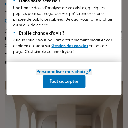
Dans notre recette ?
Disponibles en versions fixes
ou
ouvrantes
selon vos
Une bonne dose d’analyse de vos visites, quelques
besoins.
pépites pour sauvegarder vos préférences et une
pincée de publicités ciblées. De quoi vous faire profiter
Où les utiliser ?
au mieux de ce site.
Ces fenêtres conviennent parfaitement
aux demeures de
Et si je change d’avis ?
style traditionnel
: châteaux, manoirs, maisons de maîtres
Aucun souci : vous pouvez à tout moment modifier vos
ou maisons rustiques.
choix en cliquant sur
Gestion des cookies
en bas de
page. C’est simple comme Tryba !
Elles s’adaptent aussi à
des projets modernes
pour un
effet contrasté élégant.
Personnaliser mes choix
Tout accepter