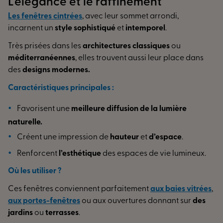
L’élégance et le raffinement
Les
fenêtres cintrées
, avec leur sommet arrondi,
incarnent un
style sophistiqué
et
intemporel
.
Très prisées dans les
architectures classiques
ou
méditerranéennes
, elles trouvent aussi leur place dans
des
designs modernes.
Caractéristiques principales :
Favorisent une
meilleure diffusion de la lumière
naturelle.
Créent une impression de
hauteur
et
d’espace
.
Renforcent
l’esthétique
des espaces de vie lumineux.
Où les utiliser ?
Ces fenêtres conviennent parfaitement
aux
baies vitrées
,
aux
portes-fenêtres
ou aux ouvertures donnant sur
des
jardins
ou
terrasses
.