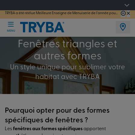
TRYBA a été réélue Meilleure Enseigne de Menuiserie de l'année pour la 7ème année consécutive.
Les jours tentation : Jusqu'à -15% sur vos fenêtres, portes, volets et pergolas jusq
MENU
Fenêtres triangles et
autres formes
Un style unique pour sublimer votre
habitat avec TRYBA
Pourquoi opter pour des formes
spécifiques de fenêtres ?
Les
fenêtres aux formes spécifiques
apportent