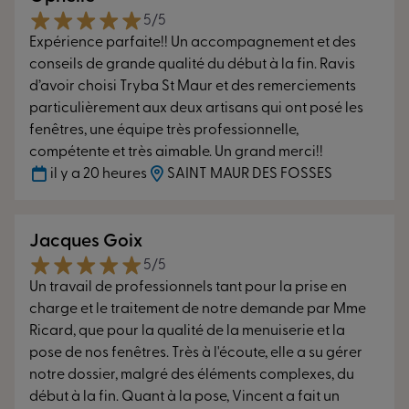
aux chocs, tenue de la teinte dans le temps.
l’ouvrant.
Finesse de la fenêtre
, avec une croisée ultrafine et
5/5
Étanchéité du vitrage parfaite
Solidité et longévité.
Lamellé-collé 3 plis ouvrant
grâce à
un profilé design, qui laisse passer un maximum de
Expérience parfaite!! Un accompagnement et des
l’innovation technologique exclusive TPS (Thermo
et dormant. Assemblage traditionnel des angles par
lumière.
conseils de grande qualité du début à la fin. Ravis
Plastic Spacer).
double enfourchement et collage. Gâches de
d’avoir choisi Tryba St Maur et des remerciements
sécurité en standard avec galets champignons anti-
Maintien des performances dans le temps
grâce
particulièrement aux deux artisans qui ont posé les
décrochement, fixées dans la pleine masse bois.
Découvrir notre gamme de fenêtre PVC
aux paumelles fixées dans les parois aluminium du
fenêtres, une équipe très professionnelle,
Excellente résistance aux agressions extérieures et
dormant et du battant.
compétente et très aimable. Un grand merci!!
au temps.
Protection contre les insectes xylophages,
il y a 20 heures
SAINT MAUR DES FOSSES
Plus de lumière
grâce à la croisée ultra fine (75
les champignons et moisissures, et contre l’eau.
mm) et à l’ouvrant caché.
Sécurité avec une fermeture assurée par une
Un design épuré et tout en finesse.
Les paumelles
Jacques Goix
crémone 3 points avec crochets en acier
, système
de la fenêtre sont symétriques. Grand choix de
5/5
anti-fausse manœuvre et anti-décrochement de
coloris, dont 15 teintes en standard.
Un travail de professionnels tant pour la prise en
série.
charge et le traitement de notre demande par Mme
Rejet d’eau en bois intégré sur l’ouvrant
pour une
Ricard, que pour la qualité de la menuiserie et la
Découvrir notre gamme alu
esthétique traditionnelle.
pose de nos fenêtres. Très à l'écoute, elle a su gérer
4 essences de bois disponibles :
pin, épicéa, chêne,
notre dossier, malgré des éléments complexes, du
méranti avec 5 lasures différentes (suivant l’essence
début à la fin. Quant à la pose, Vincent a fait un