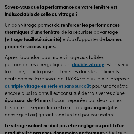
Savez-vous que la performance de votre fenêtre est
indissociable de celle du vitrage ?
Un bon vitrage permet de
renforcer les performances
Fenêtre fixe
thermiques d'une fenêtre
, de la sécuriser davantage
(vitrage feuilleté sécurité)
et/ou d'apporter de
bonnes
propriétés acoustiques.
Après l’abandon du simple vitrage aux faibles
performances énergétiques, le
double vitrage
est devenu
Fenêtre fixe Aluminium
la norme, pour la pose de fenêtres dans les bâtiments
neufs comme la rénovation. TRYBA va plus loin et propose
du triple vitrage en série et sans surcoût
pour une fenêtre
encore plus isolante. Il est constitué de trois verres d’une
épaisseur de 44 mm
chacun, séparées par deux lames.
L'espace de séparation est rempli de
gaz argon
(plus
Fenêtre fixe Bois
dense que l’air) garantissant un fort pouvoir isolant.
Le vitrage isolant ne doit pas être négligé au profit d'un
produit vitré pas cher, donc moins performant.
Quel que