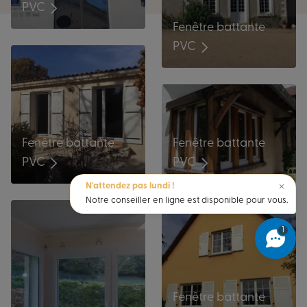
PVC
Fenêtre battante
PVC
Fenêtre battante
Fenêtre battante
PVC
PVC
N'attendez pas lundi !
Notre conseiller en ligne est disponible pour vous.
1
Fenêtre battante