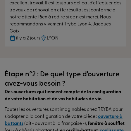
de bois), laquage RAL, bicoloration
excellent travail. Il est toujours délicat d'effectuer des
travaux de rénovation et le résultat est conforme à
notre attente. Rien à redire si ce n'est merci. Nous
Découvrir notre gamme de bois
recommandons vivement Tryba Lyon 4. Jacques
Goix
il y a 2 jours
LYON
Pourquoi choisir une fenêtre PVC ?
Étape n°2 : De quel type d'ouverture
Facile à vivre, la fenêtre en PVC offre
d’excellentes
performances thermiques
. Chez TRYBA, nous
avez-vous besoin ?
proposons des profilés affinés et une large palette
Des ouvertures qui tiennent compte de la configuration
de coloris pour un esthétisme à la hauteur de vos
de votre habitation et de vos habitudes de vie.
attentes.
Toutes les ouvertures sont imaginables chez TRYBA pour
Plus encore : le standard est pour nous synonyme de
s’adapter à la configuration de votre pièce :
ouverture à
haut de gamme. En effet, nos menuiseries en PVC
battants
(dit « ouvrant à la française »),
fenêtre à soufflet
intègrent une
armature en acier sur les ouvrants et
(ou « à châssis abattant »), en
oscillo-battant
,
coulissante
,