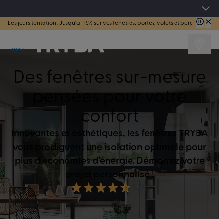
TRYBA a été réélue Meilleure Enseigne de Menuiserie de l'année pour la 7ème année consécutive.
Les jours tentation : Jusqu'à -15% sur vos fenêtres, portes, volets et pergolas jusq
MENU
Des fenêtres sur-mesure
pensées pour votre
confort
Innovantes et esthétiques, les fenêtres TRYBA
vous prodiguent une isolation optimale pour
plus d’économies d’énergie. Démarrez votre
projet personnalisé !
4.7/5