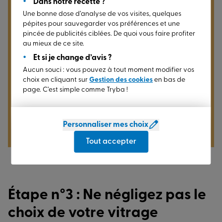
Découvrez la gamme de fenêtres
Dans notre recette ?
Du choix des accessoires au matériau (fenêtre PVC,
Une bonne dose d’analyse de vos visites, quelques
en alu TRYBA
alu, bois) en passant par la forme de vos fenêtres
pépites pour sauvegarder vos préférences et une
(baie, soubassement, ouvrant à la française, vantail
pincée de publicités ciblées. De quoi vous faire profiter
ouvrant, allège ouvrant), leur coloris, type de volet et
au mieux de ce site.
vitrage possibles, toutes les réponses vous seront
Et si je change d’avis ?
communiquées lors du rendez-vous avec un expert
Aucun souci : vous pouvez à tout moment modifier vos
Découvrez la gamme de fenêtres
en vue de l’établissement du devis.
choix en cliquant sur
Gestion des cookies
en bas de
page. C’est simple comme Tryba !
en bois TRYBA
Prendre RDV dans mon Espace Conseil
Personnaliser mes choix
Tout accepter
Étape n°3 : Ne négligez pas le
choix de votre vitrage