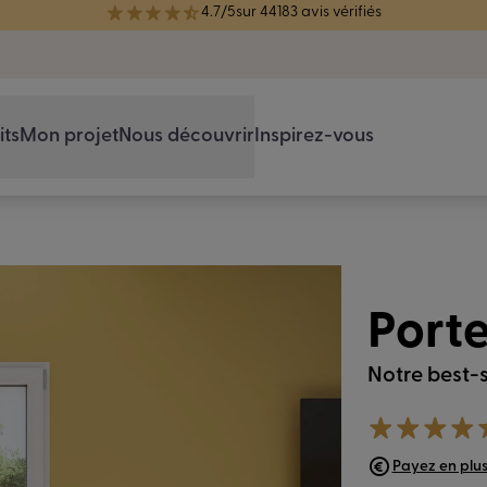
réélue Meilleure Enseigne de Menuiserie de l'année pour la 7ème année
its
Mon projet
Nous découvrir
Inspirez-vous
Port
Notre best-
Payez en plusi