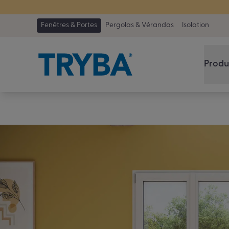
TRYBA a été 
Fenêtres & Portes
Pergolas & Vérandas
Isolation
PVC
Produ