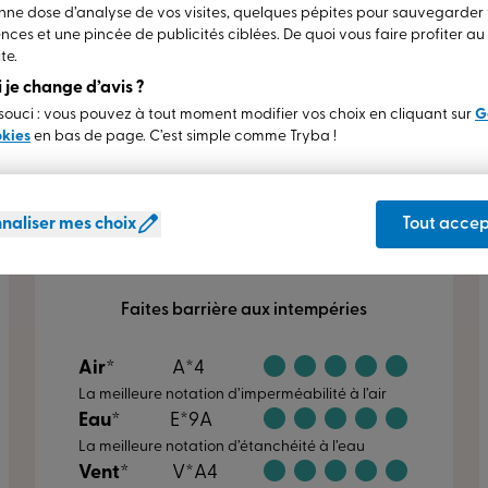
ne dose d’analyse de vos visites, quelques pépites pour sauvegarder
pour les
nces et une pincée de publicités ciblées. De quoi vous faire profiter a
personnes à
te.
mobilité réduite et
si je change d’avis ?
une
étanchéité
ouci : vous pouvez à tout moment modifier vos choix en cliquant sur
G
e laissent rien passer
parfaite.
 à
okies
en bas de page. C’est simple comme Tryba !
naliser mes choix
Tout accep
Indices de résistance
Faites barrière aux intempéries
Air*
A*4
La meilleure notation d’imperméabilité à l’air
Eau*
E*9A
La meilleure notation d’étanchéité à l’eau
Vent*
V*A4