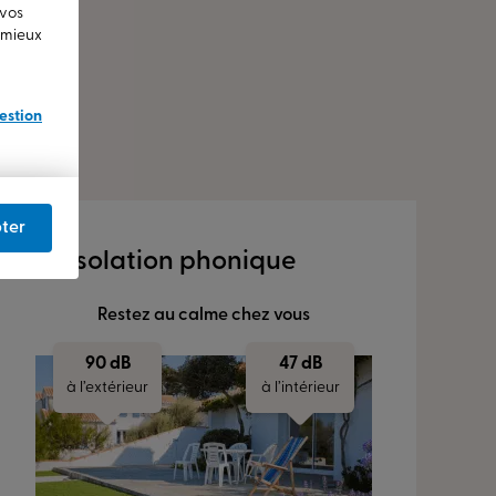
 vos
u mieux
estion
ter
Isolation phonique
Restez au calme chez vous
90 dB
47 dB
à l’extérieur
à l’intérieur