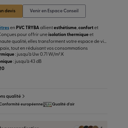
n devis
Venir en Espace Conseil
êtres
en
PVC TRYBA
allient
esthétisme
,
confort
et
 Conçues pour offrir une
isolation thermique
et
aute qualité, elles transforment votre espace de vie
 paix, tout en réduisant vos consommations
ermique
: jusqu’à Uw 0.71 W/m².K
onique
: jusqu’à 43 dB
R20
ons qualité
Conformité européenne
Qualité d'air