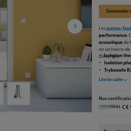
Demander u
Les
portes-fen
performance
.
acoustique
de h
en un havre de
Isolation th
d’énergie.
Isolation ph
Trybasafe 
Lire la suite
Nos certificati
CEKAL