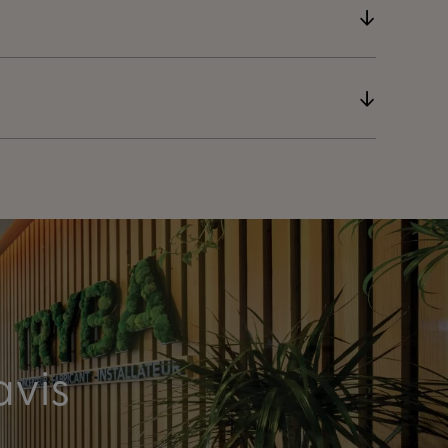
Notre porte-
fenêtre PVC est
dotée d'une
fixation directe
avis
des paumelles
dans les
armatures en