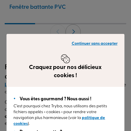
Fenêtre battante PVC
Continuer sans accepter
Fenêtres en aluminium : élégance et
Craquez pour nos délicieux
cookies !
durabilité en couleur
L’aluminium
TRYBA est une véritable révolution en matière
de personnalisation.
Vous êtes gourmand ? Nous aussi !
Grâce à notre
poudre thermolaquage haute qualité
,
C’est pourquoi chez Tryba, nous utilisons des petits
certifiée
Qualimarine
, nous vous garantissons des
fichiers appelés « cookies » pour rendre votre
couleurs éclatantes et durables
, même dans des
navigation plus harmonieuse (voir la
politique de
environnements exigeants.
cookies
).