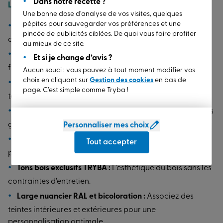
Dans notre recette ?
Les avantages du thermolaquage TRYBA
Une bonne dose d’analyse de vos visites, quelques
pépites pour sauvegarder vos préférences et une
Haute résistance aux UV :
Idéal pour préserver l’éclat
pincée de publicités ciblées. De quoi vous faire profiter
des teintes, même en plein soleil.
au mieux de ce site.
Tenue de la brillance :
Vos fenêtres conservent leur
Et si je change d’avis ?
finition impeccable année après année.
Aucun souci : vous pouvez à tout moment modifier vos
choix en cliquant sur
Gestion des cookies
en bas de
Conservation des couleurs :
Une parfaite stabilité des
page. C’est simple comme Tryba !
teintes dans le temps.
Harmonie totale :
Des teintes parfaitement homogènes
grâce à une finition soignée.
Personnaliser mes choix
Anodisation nature certifiée Qualanod :
Une
Tout accepter
protection accrue contre les agressions extérieures.
Tons bois exclusifs TRYBA :
L’esthétique du bois sans les
contraintes d’entretien.
Large nuancier RAL et bicoloration :
Associez des
teintes intérieures et extérieures pour une
personnalisation optimale.