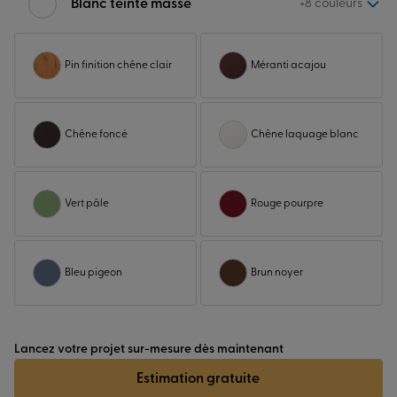
Blanc teinté masse
+8 couleurs
Pin finition chêne clair
Méranti acajou
Chêne foncé
Chêne laquage blanc
Vert pâle
Rouge pourpre
Bleu pigeon
Brun noyer
Lancez votre projet sur-mesure dès maintenant
Estimation gratuite