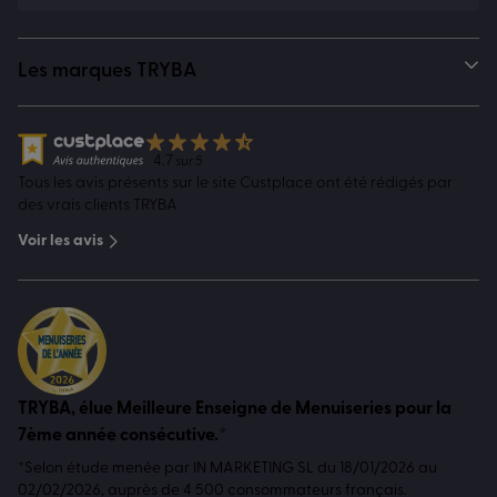
Les marques TRYBA
4.7
sur 5
Tous les avis présents sur le site Custplace ont été rédigés par
des vrais clients TRYBA
Voir les avis
TRYBA, élue Meilleure Enseigne de Menuiseries pour la
7ème année consécutive.*
*Selon étude menée par IN MARKETING SL du 18/01/2026 au
02/02/2026, auprès de 4 500 consommateurs français.