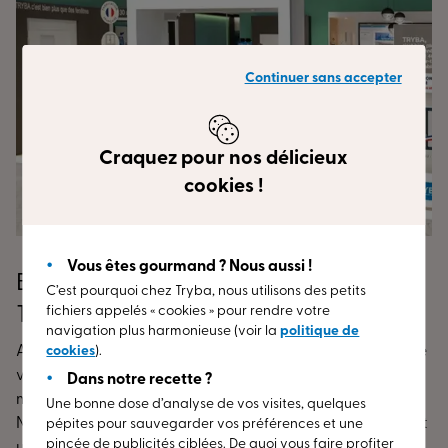
Continuer sans accepter
Craquez pour nos délicieux
cookies !
Vous êtes gourmand ? Nous aussi !
Bienvenue dans votre Espace Conseil
C’est pourquoi chez Tryba, nous utilisons des petits
TRYBA NOGENT SUR MARNE
fichiers appelés « cookies » pour rendre votre
navigation plus harmonieuse (voir la
politique de
Amorcez votre désir de changement ou de rénovation de
cookies
).
vos menuiseries (fenêtres, porte d’entrée, volets) dès
Dans notre recette ?
maintenant. Allez dans l’Espace Conseil TRYBA de
Une bonne dose d’analyse de vos visites, quelques
NOGENT SUR MARNE (94) !
Nos
conseillers experts
se font
pépites pour sauvegarder vos préférences et une
pincée de publicités ciblées. De quoi vous faire profiter
une joie de vous réceptionner dans notre magasin TRYBA