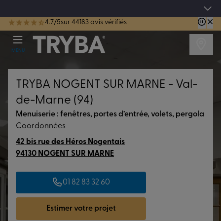
Les jours tentation : Jusqu'à -15% sur vos fenêtres, portes, volets et pergolas jusq
4.7/5
sur 44183 avis vérifiés
TRYBA a été réélue Meilleure Enseigne de Menuiserie de l'année pour la 7ème année consécutive.
MENU
TRYBA NOGENT SUR MARNE - Val-
de-Marne (94)
Menuiserie : fenêtres, portes d’entrée, volets, pergola
Coordonnées
42 bis rue des Héros Nogentais
94130 NOGENT SUR MARNE
01 82 83 32 60
Estimer votre projet