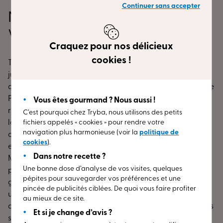
Continuer sans accepter
Nos espaces conseils dans le
Val-de-Marne
Craquez pour nos délicieux
cookies !
Tryba vous propose des portes d'entrée, des fenêtres
jusqu'au triple vitrage sur mesure. Nos produits,
disponibles dans différents matériaux comme le bois et le
PVC et couleurs, sont garantis pendant 30 ans. Ils sont
Vous êtes gourmand ? Nous aussi !
réalisés en France. Quel que soit le style de votre
C’est pourquoi chez Tryba, nous utilisons des petits
logement, nos conseillers peuvent vous assister dans vos
fichiers appelés « cookies » pour rendre votre
navigation plus harmonieuse (voir la
politique de
choix de menuiserie. Obtenez un entretien sans
cookies
).
engagement près de chez vous, dans dans le Val-de-
Dans notre recette ?
Marne. Pour tous genres de chantiers, vous avez la
Une bonne dose d’analyse de vos visites, quelques
possibilité de consulter nos experts. Nous vous
pépites pour sauvegarder vos préférences et une
garantissons des travaux faits avec le plus grand soin et
pincée de publicités ciblées. De quoi vous faire profiter
une pose de grande qualité ! Nous sommes à votre
au mieux de ce site.
disposition pour vous conseiller et vous procurer un devis
Et si je change d’avis ?
sans frais pour votre prochaine habitation ou votre