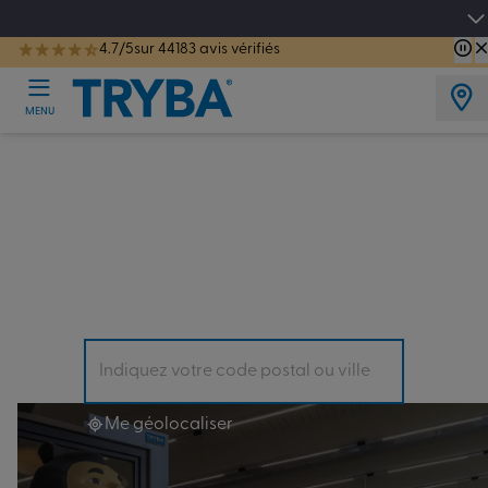
Les jours tentation : Jusqu'à -15% sur vos fenêtres, portes, volets et pergolas jusq
4.7/5
sur 44183 avis vérifiés
TRYBA a été réélue Meilleure Enseigne de Menuiserie de l'année pour la 7ème année consécutive.
MENU
Trouvez
l’Espace Conseil le plus
proche dans le Val-de-
Marne (94)
Il y en a forcément un près de chez vous !
Me géolocaliser