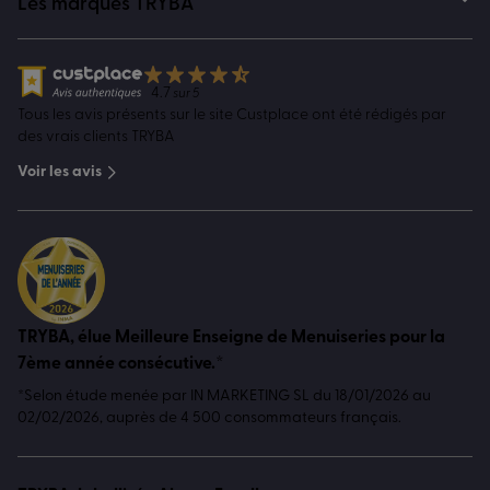
Les marques TRYBA
4.7
sur 5
Tous les avis présents sur le site Custplace ont été rédigés par
des vrais clients TRYBA
Voir les avis
TRYBA, élue Meilleure Enseigne de Menuiseries pour la
7ème année consécutive.*
*Selon étude menée par IN MARKETING SL du 18/01/2026 au
02/02/2026, auprès de 4 500 consommateurs français.