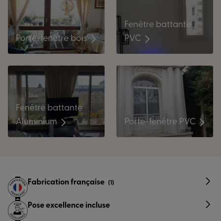
Fenêtre battante
PVC
Porte-fenêtre bois
Fenêtre battante
Aluminium
Porte-fenêtre PVC
Fabrication française
(1)
Pose excellence incluse