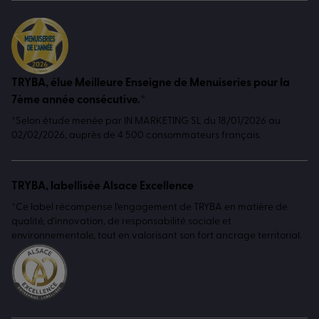
TRYBA, élue Meilleure Enseigne de Menuiseries pour la
7ème année consécutive.*
*Selon étude menée par IN MARKETING SL du 18/01/2026 au
02/02/2026, auprès de 4 500 consommateurs français.
TRYBA, labellisée Alsace Excellence
*Ce label récompense l'engagement de TRYBA en matière de
qualité, d'innovation, de responsabilité sociale et
environnementale, tout en valorisant son fort ancrage territorial.