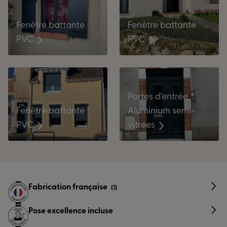
Fenêtre battante
Fenêtre battante
PVC
PVC
Portes d’entrée
Fenêtre battante
Aluminium semi-
PVC
vitrées
Fabrication française
(1)
Pose excellence incluse