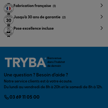
Fabrication française
(1)
Jusqu'à 30 ans de garantie
(2)
Pose excellence incluse
Bienvenue
dans l’habitat
de demain
Une question ? Besoin d’aide ?
Notre service clients est à votre écoute.
Du lundi au vendredi de 8h à 20h et le samedi de 8h à 12h.
03 69 11 05 00