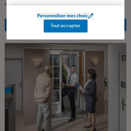
dans le Loiret.
Personnaliser mes choix
Prendre rendez-vous
Tout accepter