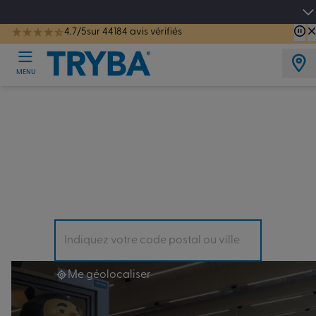
Les jours tentation : Jusqu'à -15% sur vos fenêtres, portes, volets et pergolas jusq
4.7/5
sur 44184 avis vérifiés
TRYBA a été réélue Meilleure Enseigne de Menuiserie de l'année pour la 7ème année consécutive.
MENU
Trouvez
l’Espace Conseil le plus
proche dans le Loiret
(45)
Il y en a forcément un près de chez vous !
Me géolocaliser