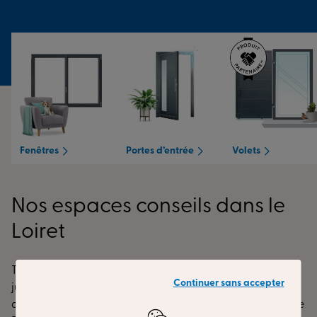
Fenêtres
Portes d’entrée
Volets
Nos espaces conseils dans le
Loiret
Tryba vous propose des portes d'entrée, des fenêtres
Continuer sans accepter
jusqu'au triple vitrage sur mesure. Nos produits,
disponibles dans différents matériaux comme le bois et le