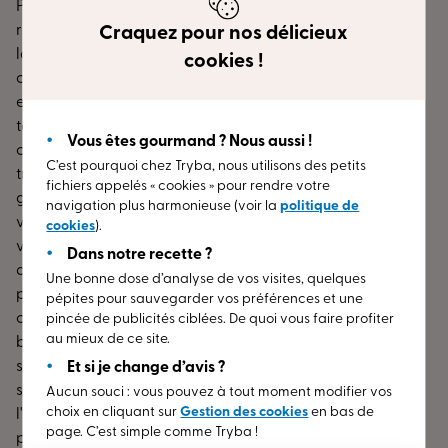
PVC et couleurs, sont garantis pendant 30 ans. Ils sont
réalisés en France. Quel que soit le style de votre
Craquez pour nos délicieux
logement, nos conseillers peuvent vous assister dans vos
cookies !
choix de menuiserie. Obtenez un entretien sans
engagement près de chez vous, dans dans le Loiret. Pour
tous genres de chantiers, vous avez la possibilité de
Vous êtes gourmand ? Nous aussi !
consulter nos experts. Nous vous garantissons des
C’est pourquoi chez Tryba, nous utilisons des petits
travaux faits avec le plus grand soin et une pose de
fichiers appelés « cookies » pour rendre votre
grande qualité ! Nous sommes à votre disposition pour
navigation plus harmonieuse (voir la
politique de
vous conseiller et vous procurer un devis sans frais pour
cookies
).
votre prochaine habitation ou votre rénovation. En plus
Dans notre recette ?
de nos différentes gammes de produits, Tryba vous
Une bonne dose d’analyse de vos visites, quelques
propose une personnalisation à l’aide d’accessoires
pépites pour sauvegarder vos préférences et une
contemporains ou traditionnels pour customiser
pincée de publicités ciblées. De quoi vous faire profiter
au mieux de ce site.
beaucoup plus vos fenêtres et portes d'entrée. Avec les
solutions de décoration que nous vous proposons, vous
Et si je change d’avis ?
soignez l'apparence de votre intérieur et vous lui offrez
Aucun souci : vous pouvez à tout moment modifier vos
choix en cliquant sur
Gestion des cookies
en bas de
l'élégance que vous souhaitez. Prenez rendez-vous dès à
page. C’est simple comme Tryba !
présent avec notre expert à proximité de chez vous dans