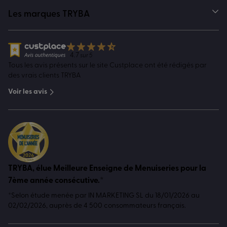
Les marques TRYBA
4.7
sur 5
Tous les avis présents sur le site Custplace ont été rédigés par
des vrais clients TRYBA
Voir les avis
TRYBA, élue Meilleure Enseigne de Menuiseries pour la
7ème année consécutive.*
*Selon étude menée par IN MARKETING SL du 18/01/2026 au
02/02/2026, auprès de 4 500 consommateurs français.