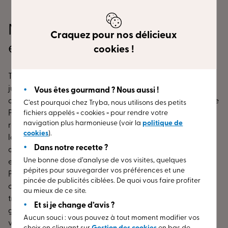
Nos espaces conseils en Eure-
Craquez pour nos délicieux
et-Loir
cookies !
Tryba vous propose des portes d'entrée, des fenêtres
jusqu'au triple vitrage sur mesure. Nos produits,
Vous êtes gourmand ? Nous aussi !
disponibles dans différents matériaux comme le bois et le
C’est pourquoi chez Tryba, nous utilisons des petits
PVC et couleurs, sont garantis pendant 30 ans. Ils sont
fichiers appelés « cookies » pour rendre votre
navigation plus harmonieuse (voir la
politique de
réalisés en France. Quel que soit le style de votre
cookies
).
logement, nos conseillers peuvent vous assister dans vos
Dans notre recette ?
choix de menuiserie. Obtenez un entretien sans
Une bonne dose d’analyse de vos visites, quelques
engagement près de chez vous, dans en Eure-et-Loir.
pépites pour sauvegarder vos préférences et une
Pour tous genres de chantiers, vous avez la possibilité de
pincée de publicités ciblées. De quoi vous faire profiter
consulter nos experts. Nous vous garantissons des
au mieux de ce site.
travaux faits avec le plus grand soin et une pose de
Et si je change d’avis ?
grande qualité ! Nous sommes à votre disposition pour
Aucun souci : vous pouvez à tout moment modifier vos
vous conseiller et vous procurer un devis sans frais pour