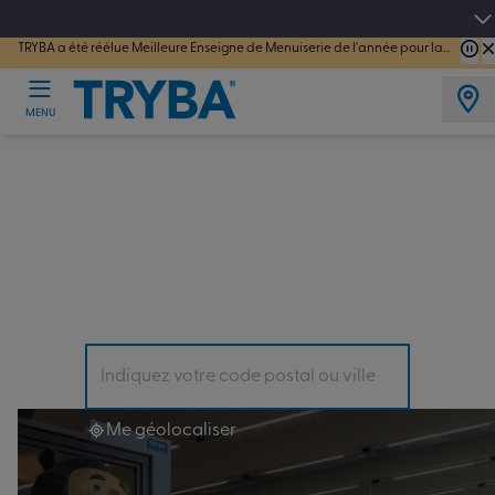
4.7/5
sur 44181 avis vérifiés
TRYBA a été réélue Meilleure Enseigne de Menuiserie de l'année pour la 7ème année consécutive.
MENU
Trouvez
l’Espace Conseil le plus
proche en Eure-et-Loir
(28)
Il y en a forcément un près de chez vous !
Me géolocaliser