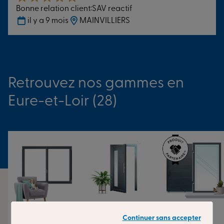
Bonne relation client:SAV reactif
il y a 9 mois
MAINVILLIERS
Retrouvez nos gammes en
Eure-et-Loir (28)
Fenêtres
Portes d’entrée
Volets
Continuer sans accepter