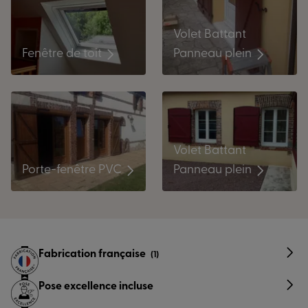
Volet Battant
Panneau plein
Fenêtre de toit
Volet Battant
Porte-fenêtre PVC
Panneau plein
Fabrication française
(1)
Pose excellence incluse