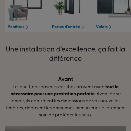
Fenêtres
Portes d’entrée
Volets
Une installation d’excellence, ça fait la
différence
Pendant
rivent avec
tout le
L’installation peut débuter ! Contrôl
faite
. Avant de se
réglage des ouvrants... Nos poseurs spé
s de vos nouvelles
mesure vous assurent
des finitions ir
uiseries et prennent
une isolation optimale
et de plus gr
ieux.
d’énergie.