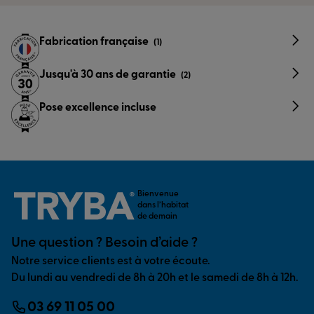
Fabrication française
(1)
Jusqu'à 30 ans de garantie
(2)
Pose excellence incluse
Bienvenue
dans l’habitat
de demain
Une question ? Besoin d’aide ?
Notre service clients est à votre écoute.
Du lundi au vendredi de 8h à 20h et le samedi de 8h à 12h.
03 69 11 05 00