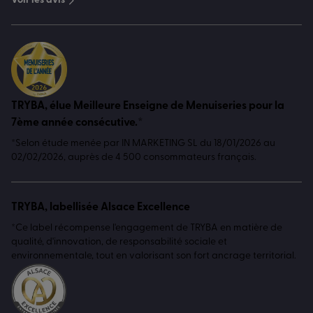
Voir les avis
TRYBA, élue Meilleure Enseigne de Menuiseries pour la
7ème année consécutive.*
*Selon étude menée par IN MARKETING SL du 18/01/2026 au
02/02/2026, auprès de 4 500 consommateurs français.
TRYBA, labellisée Alsace Excellence
*Ce label récompense l'engagement de TRYBA en matière de
qualité, d'innovation, de responsabilité sociale et
environnementale, tout en valorisant son fort ancrage territorial.