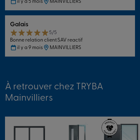
il y a 5 mois
MAINVILLIERS
Qualibat
et entraînés en permanence par nos soins.
Autrement dit, nos poseurs appliquent le strict respect des
règles techniques en actuelles et vous aident à faire des
Galais
économies d’énergies. Vous gagnez un
5/5
accompagnement par des experts certifiés, une garantie
Bonne relation client:SAV reactif
de qualité ! Notre équipe de pose veille à la qualité de
il y a 9 mois
MAINVILLIERS
service et vous fait gagner du temps durant l’ensemble
des travaux.
Discutons de votre projet dès à présent.
À retrouver chez TRYBA
Mainvilliers