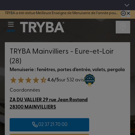
TRYBA a été réélue Meilleure Enseigne de Menuiserie de l'année pour la 7ème année consécutive.
Les jours tentation : Jusqu'à -15% sur vos fenêtres, portes, volets et pergolas jusq
MENU
TRYBA Mainvilliers - Eure-et-Loir
(28)
Menuiserie : fenêtres, portes d’entrée, volets, pergola
4.6/5
sur 532 avis
Coordonnées
ZA DU VALLIER 29 rue Jean Rostand
28300 MAINVILLIERS
02 37 21 70 00