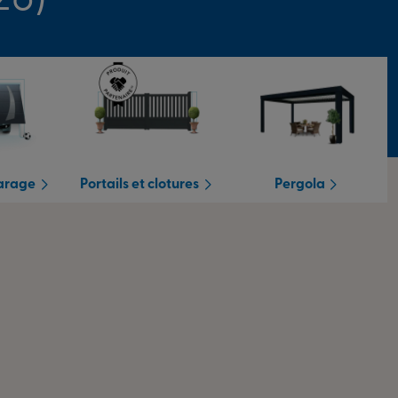
garage
Portails et clotures
Pergola