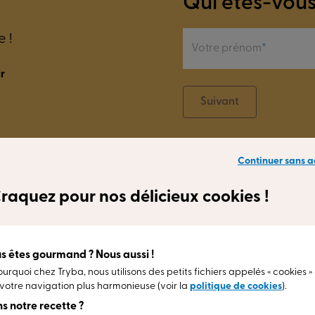
Qui êtes-vous
 !
Votre prénom
r
Suivant
Continuer sans a
raquez pour nos délicieux cookies !
 de nous
s êtes gourmand ? Nous aussi !
ourquoi chez Tryba, nous utilisons des petits fichiers appelés « cookies »
votre navigation plus harmonieuse (voir la
politique de cookies
).
s notre recette ?