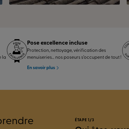
Volet Roulant En facade
MALISSARD (26)
Pose excellence incluse
Protection, nettoyage, vérification des
 la
menuiseries… nos poseurs s’occupent de tout !
En savoir plus
prendre
ÉTAPE 1/3