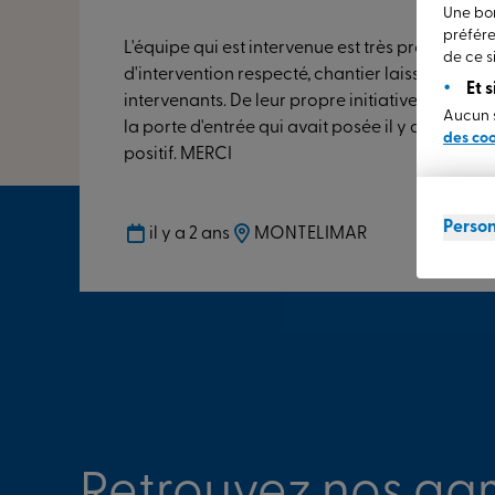
Une bon
préfére
L'équipe qui est intervenue est très professionn
de ce si
d'intervention respecté, chantier laissé très pr
Et 
intervenants. De leur propre initiative, ils ont 
Aucun s
la porte d'entrée qui avait posée il y a plusieur
des co
positif. MERCI
Person
il y a 2 ans
MONTELIMAR
Retrouvez nos ga