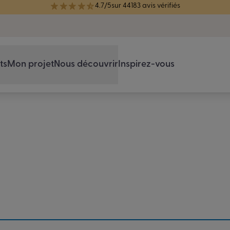
4.7/5
sur 44183 avis vérifiés
réélue Meilleure Enseigne de Menuiserie de l'année pour la 7ème année
ts
Mon projet
Nous découvrir
Inspirez-vous
ez l’Espace Cons
 proche dans la 
(26)
Il y en a forcément un près de chez vous !