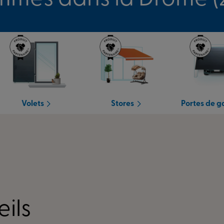
Volets
Stores
Portes de 
ils