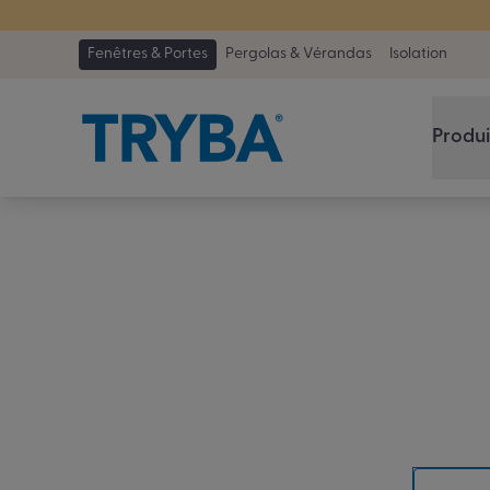
TRYBA a été 
Fenêtres & Portes
Pergolas & Vérandas
Isolation
Produi
Trouv
plus