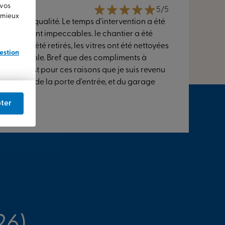
 vos
5/5
u mieux
ravail de qualité. Le temps d'intervention a été
finitions sont impeccables. le chantier a été
chets ont été retirés, les vitres ont été nettoyées
estion
é très aimable. Bref que des compliments à
able. C'est pour ces raisons que je suis revenu
 de la pose de la porte d'entrée, et du garage
ants.
ter
LIMAR
26)