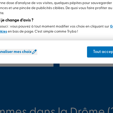
ne dose d’analyse de vos visites, quelques pépites pour sauvegarder
5/5
nces et une pincée de publicités ciblées. De quoi vous faire profiter a
elle. Temps
Une équipe efficace et t
te.
opre, amabilité des
respecté, la pose et les 
si je change d’avis ?
même repris le réglage de
laissé très propre, les dé
ouci : vous pouvez à tout moment modifier vos choix en cliquant sur
G
s années. Il n'y que du
et en plus l'équipe a ét
okies
en bas de page. C’est simple comme Tryba !
l'équipe vraiment formid
car j'avais été satisfait
ainsi que les volets roul
naliser mes choix
Tout accep
il y a 2 ans
MONTE
mmes dans la Drôme (