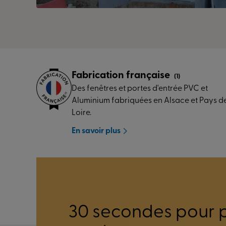
Porte-fenêtre PVC
ARCENS (26)
Fabrication française
(1)
Des fenêtres et portes d'entrée PVC et
Aluminium fabriquées en Alsace et Pays de
Loire.
En savoir plus
30 secondes pour 