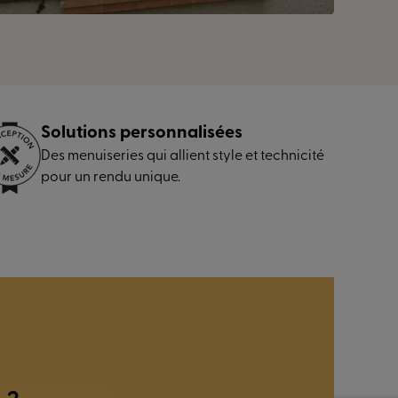
Fenêtre battante PVC
LIVRON (26)
Solutions personnalisées
Des menuiseries qui allient style et technicité
pour un rendu unique.