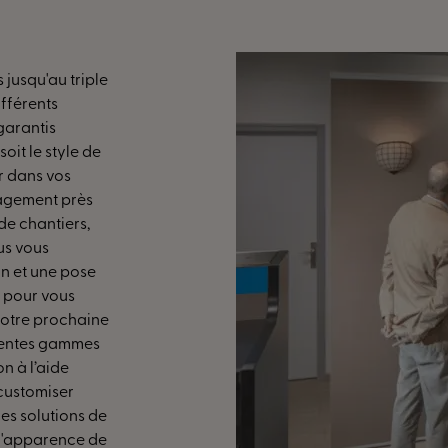
 jusqu'au triple
ifférents
garantis
oit le style de
r dans vos
gagement près
de chantiers,
us vous
in et une pose
n pour vous
 votre prochaine
érentes gammes
n à l’aide
customiser
les solutions de
l'apparence de