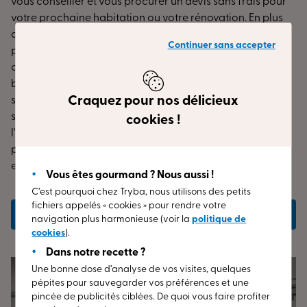
vous conseiller et vous procurer un devis sans frais pour
votre prochaine habitation ou votre rénovation. En plus
de nos différentes gammes de produits, Tryba vous
Continuer sans accepter
propose une personnalisation à l’aide d’accessoires
contemporains ou traditionnels pour customiser
beaucoup plus vos fenêtres et portes d'entrée. Avec les
Craquez pour nos délicieux
solutions de décoration que nous vous proposons, vous
soignez l'apparence de votre intérieur et vous lui offrez
cookies !
l'élégance que vous souhaitez. Prenez rendez-vous dès à
présent avec notre expert à proximité de chez vous dans
en Côte-d'Or.
Vous êtes gourmand ? Nous aussi !
C’est pourquoi chez Tryba, nous utilisons des petits
fichiers appelés « cookies » pour rendre votre
Prendre rendez-vous
navigation plus harmonieuse (voir la
politique de
cookies
).
Dans notre recette ?
Une bonne dose d’analyse de vos visites, quelques
pépites pour sauvegarder vos préférences et une
pincée de publicités ciblées. De quoi vous faire profiter