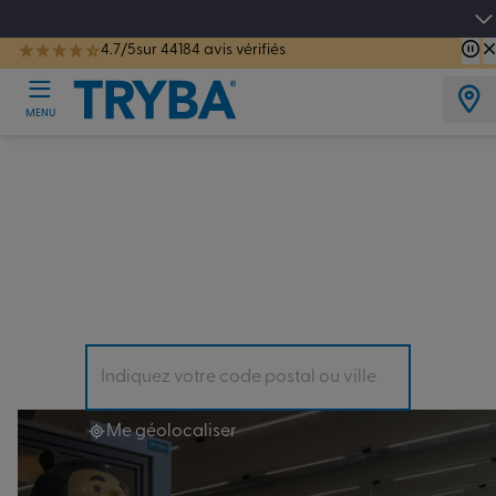
Les jours tentation : Jusqu'à -15% sur vos fenêtres, portes, volets et pergolas jusq
4.7/5
sur 44184 avis vérifiés
TRYBA a été réélue Meilleure Enseigne de Menuiserie de l'année pour la 7ème année consécutive.
MENU
Trouvez
l’Espace Conseil le plus
proche en Côte-d'Or
(21)
Il y en a forcément un près de chez vous !
Me géolocaliser