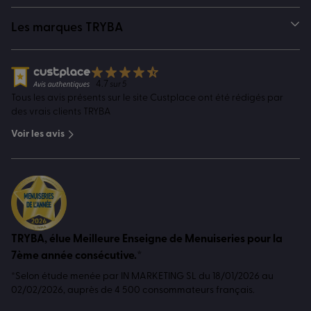
Les marques TRYBA
4.7
sur 5
Tous les avis présents sur le site Custplace ont été rédigés par
des vrais clients TRYBA
Voir les avis
TRYBA, élue Meilleure Enseigne de Menuiseries pour la
7ème année consécutive.*
*Selon étude menée par IN MARKETING SL du 18/01/2026 au
02/02/2026, auprès de 4 500 consommateurs français.