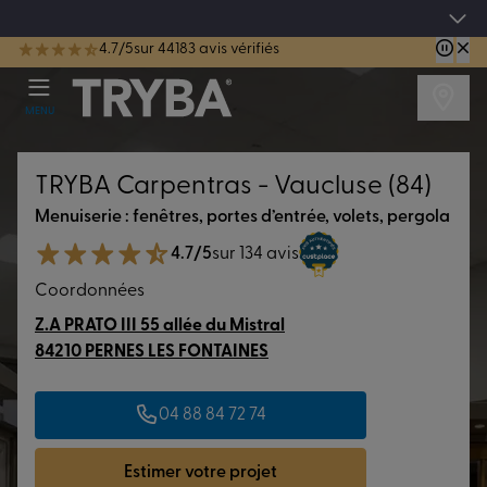
4.7/5
sur 44183 avis vérifiés
TRYBA a été réélue Meilleure Enseigne de Menuiserie de l'année pour la 7ème année consécutive.
MENU
TRYBA Carpentras - Vaucluse (84)
Menuiserie : fenêtres, portes d’entrée, volets, pergola
4.7/5
sur 134 avis
Coordonnées
Z.A PRATO III 55 allée du Mistral
84210 PERNES LES FONTAINES
04 88 84 72 74
Estimer votre projet