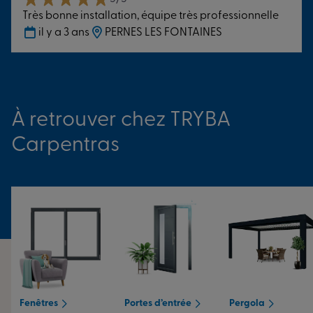
accompagnent par des poseurs certifiés, une garantie de
Très bonne installation, équipe très professionnelle
qualité ! Notre équipe de pose assure la qualité de
il y a 3 ans
PERNES LES FONTAINES
service et vous fait gagner du temps durant l’ensemble
des travaux.
Échangeons sur votre projet de menuiserie
dès maintenant.
À retrouver chez TRYBA
Carpentras
Fenêtres
Portes d’entrée
Pergola