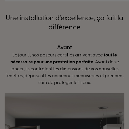
Une installation d’excellence, ça fait la
différence
Pendant
ec
tout le
L’installation peut débuter ! Contrôle de l’ou
vant de se
réglage des ouvrants... Nos poseurs spécialiste
 nouvelles
mesure vous assurent
des finitions irréprocha
 et prennent
une isolation optimale
et de plus grandes éc
d’énergie.