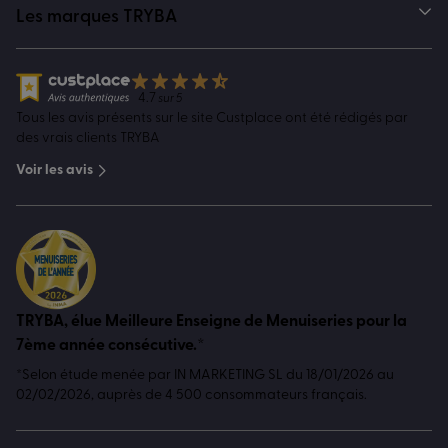
Les marques TRYBA
4.7
sur 5
Tous les avis présents sur le site Custplace ont été rédigés par
des vrais clients TRYBA
Voir les avis
TRYBA, élue Meilleure Enseigne de Menuiseries pour la
7ème année consécutive.*
*Selon étude menée par IN MARKETING SL du 18/01/2026 au
02/02/2026, auprès de 4 500 consommateurs français.