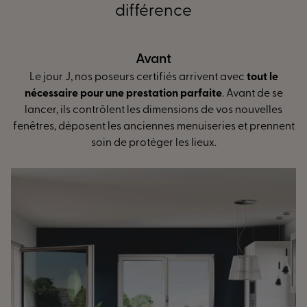
différence
Pendant
rivent avec
tout le
L’installation peut débuter ! Contrôl
faite
. Avant de se
réglage des ouvrants... Nos poseurs spé
s de vos nouvelles
mesure vous assurent
des finitions ir
uiseries et prennent
une isolation optimale
et de plus gr
ieux.
d’énergie.