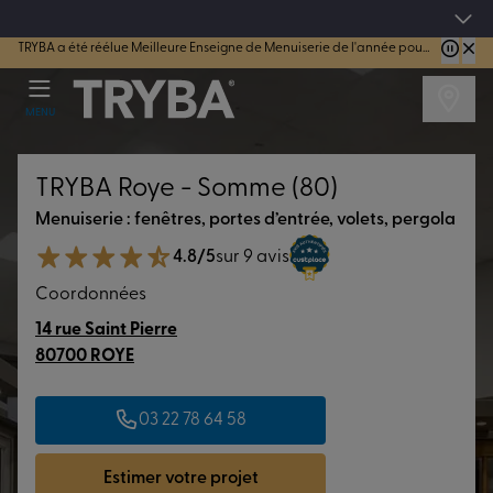
TRYBA a été réélue Meilleure Enseigne de Menuiserie de l'année pour la 7ème année consécutive.
Les jours tentation : Jusqu'à -15% sur vos fenêtres, portes, volets et pergolas jusq
MENU
TRYBA Roye - Somme (80)
Menuiserie : fenêtres, portes d’entrée, volets, pergola
4.8/5
sur 9 avis
Coordonnées
14 rue Saint Pierre
80700 ROYE
03 22 78 64 58
Estimer votre projet