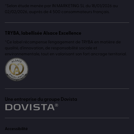
*Selon étude menée par IN MARKETING SL du 18/01/2026 au
02/02/2026, auprès de 4 500 consommateurs français.
TRYBA, labellisée Alsace Excellence
*Ce label récompense l'engagement de TRYBA en matière de
qualité, d'innovation, de responsabilité sociale et
environnementale, tout en valorisant son fort ancrage territorial.
Une entreprise du groupe Dovista
Accessibilité