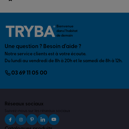
Bienvenue
dans l’habitat
de demain
Une question ? Besoin d’aide ?
Notre service clients est à votre écoute.
Du lundi au vendredi de 8h à 20h et le samedi de 8h à 12h.
03 69 11 05 00
Réseaux sociaux
Suivez-nous sur les réseaux sociaux
Catalogues produits