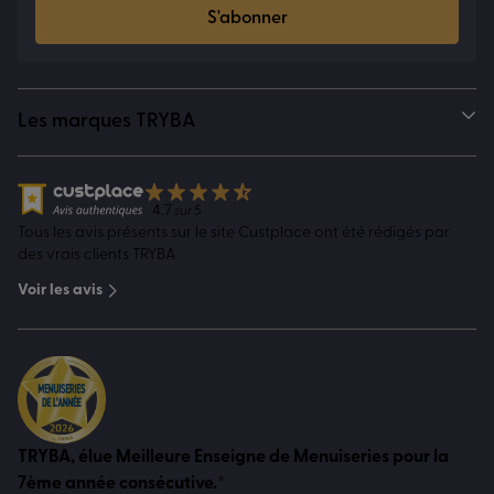
S'abonner
Les marques TRYBA
4.7
sur 5
Tous les avis présents sur le site Custplace ont été rédigés par
des vrais clients TRYBA
Voir les avis
TRYBA, élue Meilleure Enseigne de Menuiseries pour la
7ème année consécutive.*