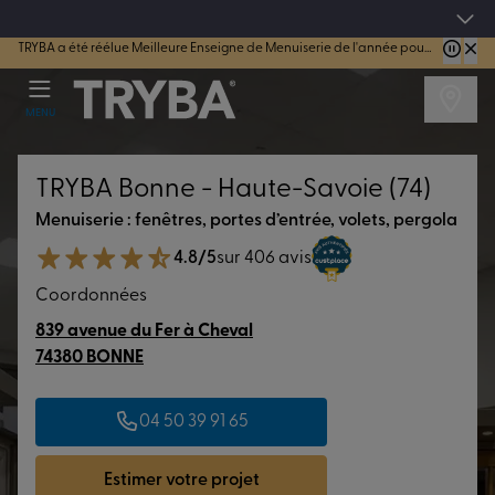
4.7/5
sur 44184 avis vérifiés
TRYBA a été réélue Meilleure Enseigne de Menuiserie de l'année pour la 7ème année consécutive.
MENU
TRYBA Bonne - Haute-Savoie (74)
Menuiserie : fenêtres, portes d’entrée, volets, pergola
4.8/5
sur 406 avis
Coordonnées
839 avenue du Fer à Cheval
74380 BONNE
04 50 39 91 65
Estimer votre projet