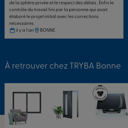
de la sphère privée et le respect des délais . Enfin le
économies d’énergies. Vous gagnez un
contrôle du travail fini par la personne qui avait
accompagnement par des experts certifiés, une garantie
élaboré le projet initial avec les corrections
de qualité ! Notre équipe de pose veille à la qualité de
nécessaires
service et vous fait gagner du temps durant l’ensemble
il y a 1 an
BONNE
des travaux.
Discutons de votre projet dès à présent.
À retrouver chez TRYBA Bonne