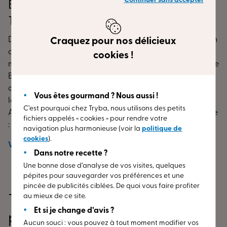
Continuer sans accepter
Bienvenue dans votre Espace Conseil
TRYBA BONNE
Débutez votre désir de remplacement ou de modification
Craquez pour nos délicieux
de vos menuiseries (fenêtres, porte d’entrée, volets) dès
cookies !
maintenant. Rendez-vous dans l’Espace Conseil TRYBA de
BONNE (74) !
Nos
conseillers
se font un plaisir de vous
accueillir dans notre magasin TRYBA de BONNE (74)
Vous êtes gourmand ? Nous aussi !
localisé dans le département de Haute-Savoie, en région
C’est pourquoi chez Tryba, nous utilisons des petits
Auvergne-Rhône-Alpes.
Venez découvrir nos gammes de
fichiers appelés « cookies » pour rendre votre
:
navigation plus harmonieuse (voir la
politique de
cookies
).
fenêtres
en PVC, aluminium ou bois ;
Voir
plus
Dans notre recette ?
portes d’entrée
en PVC, aluminium ou bois ;
Une bonne dose d’analyse de vos visites, quelques
pépites pour sauvegarder vos préférences et une
volets
en PVC, aluminium ou bois.
pincée de publicités ciblées. De quoi vous faire profiter
Nos menuiseries adaptées à
tous les modèles
au mieux de ce site.
TRYBA Bonne (74) : Ce qu’ils
d’habitations
bénéficient d’
isolation
au plus haut niveau
Et si je change d’avis ?
pensent de nous
dans le domaine et protègent les performances dans le
Aucun souci : vous pouvez à tout moment modifier vos