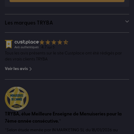
Les marques TRYBA
4.7
sur 5
Tous les avis présents sur le site Custplace ont été rédigés par
des vrais clients TRYBA
Voir les avis
TRYBA, élue Meilleure Enseigne de Menuiseries pour la
7ème année consécutive.*
*Selon étude menée par IN MARKETING SL du 18/01/2026 au