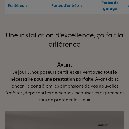
Portes de
Fenêtres
Portes d’entrée
garage
Une installation d’excellence, ça fait la
différence
Pendant
ec
tout le
L’installation peut débuter ! Contrôle de l’ou
vant de se
réglage des ouvrants... Nos poseurs spécialiste
 nouvelles
mesure vous assurent
des finitions irréprocha
 et prennent
une isolation optimale
et de plus grandes éc
d’énergie.