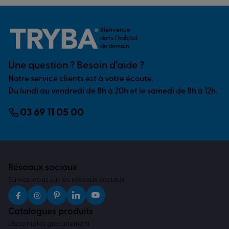
Bienvenue
dans l’habitat
de demain
Une question ? Besoin d’aide ?
Notre service clients est à votre écoute.
Du lundi au vendredi de 8h à 20h et le samedi de 8h à 12h.
03 69 11 05 00
Réseaux sociaux
Suivez-nous sur les réseaux sociaux
Catalogues produits
Disponibles gratuitement