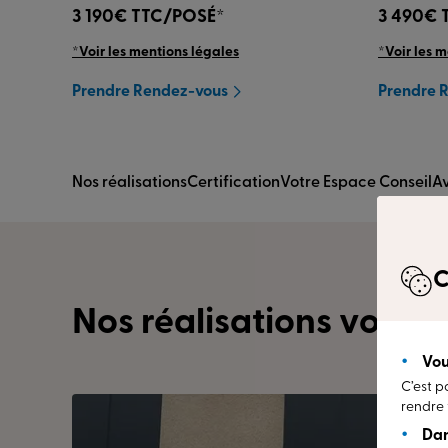
3 190€
TTC/POSÉ*
3 490€
*Voir les mentions légales
*Voir les 
Prendre Rendez-vous
Prendre 
Nos réalisations
Certification
Votre Espace Conseil
Av
C
Nos réalisations vous i
Vou
C’est p
rendre 
Dan