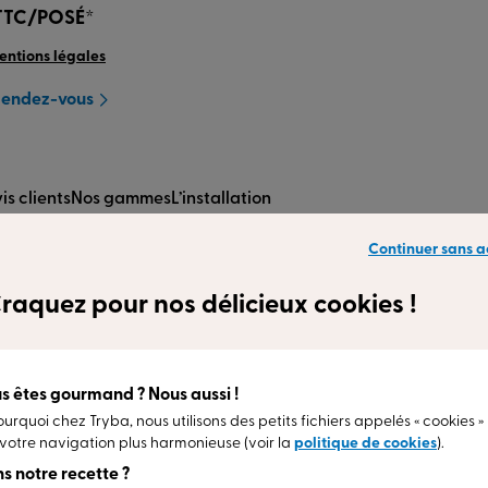
TTC/POSÉ*
mentions légales
Rendez-vous
is clients
Nos gammes
L’installation
Continuer sans a
raquez pour nos délicieux cookies !
nspirent
s êtes gourmand ? Nous aussi !
ourquoi chez Tryba, nous utilisons des petits fichiers appelés « cookies »
votre navigation plus harmonieuse (voir la
politique de cookies
).
s notre recette ?