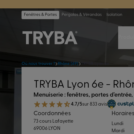
TRYBA a été 
Fenêtres & Portes
Pergolas & Vérandas
Isolation
Produi
Où nous trouver ?
Rhône (69)
TRYBA Lyon 6e
TRYBA Lyon 6e - Rhôn
Menuiserie : fenêtres, portes d’entrée,
4.7/5
sur 833 avis
Coordonnées
Horaire
73 cours Lafayette
Lundi
69006 LYON
Mardi