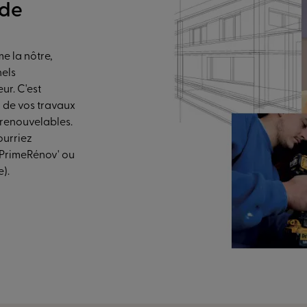
 de
e la nôtre,
nels
ur. C'est
 de vos travaux
 renouvelables.
ourriez
MaPrimeRénov' ou
e).