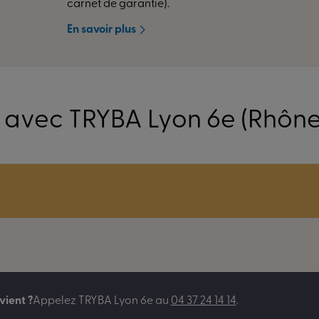
carnet de garantie).
En savoir plus
 avec TRYBA Lyon 6e (Rhône
vient ?
Appelez
TRYBA Lyon 6e
au
04 37 24 14 14
.