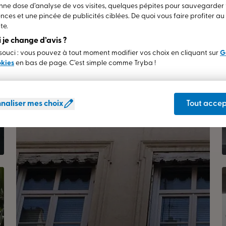
ne dose d’analyse de vos visites, quelques pépites pour sauvegarder
nces et une pincée de publicités ciblées. De quoi vous faire profiter a
te.
si je change d’avis ?
ouci : vous pouvez à tout moment modifier vos choix en cliquant sur
G
okies
en bas de page. C’est simple comme Tryba !
naliser mes choix
Tout accep
Store banne Monobloc
SAINT-GENIS-LAVAL (69)