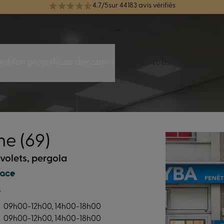
réélue Meilleure Enseigne de Menuiserie de l'année pour la 7ème année
ts
Mon projet
Nous découvrir
Inspirez-vous
e (69)
 volets, pergola
s
09h00-12h00, 14h00-18h00
09h00-12h00, 14h00-18h00