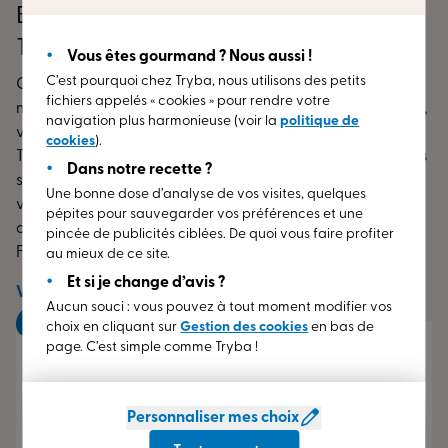
Bienvenue dans votre Espace Conseil
TRYBA Boulogne-sur-mer
Vous êtes gourmand ? Nous aussi !
C’est pourquoi chez Tryba, nous utilisons des petits
Commencez votre désir de changement ou de
fichiers appelés « cookies » pour rendre votre
modification de vos menuiseries (fenêtres, porte d’entrée,
navigation plus harmonieuse (voir la
politique de
volets) dès à présent. Rendez-vous dans l’Espace Conseil
cookies
).
TRYBA de Boulogne-sur-mer (62) !
Nos
conseillers experts
Dans notre recette ?
se font une joie de vous accueillir dans notre point de
Une bonne dose d’analyse de vos visites, quelques
vente TRYBA de Boulogne-sur-mer (62) localisé dans le
pépites pour sauvegarder vos préférences et une
département de Pas-de-Calais, en région Hauts-de-
pincée de publicités ciblées. De quoi vous faire profiter
France.
Venez découvrir nos gammes de :
au mieux de ce site.
Et si je change d’avis ?
fenêtres
en PVC, aluminium ou bois ;
Voir
plus
Aucun souci : vous pouvez à tout moment modifier vos
portes d’entrée
en PVC, aluminium ou bois ;
choix en cliquant sur
Gestion des cookies
en bas de
page. C’est simple comme Tryba !
volets
Notre équipe se tient à votre disposition pour vous
en PVC, aluminium ou bois.
guider dans le choix de vos menuiseries sur-
Nos menuiseries combinées à
tous les modèles
mesure.
d’habitations
bénéficient d’
isolation
à la pointe de la
Personnaliser mes choix
technologie et entretiennent les performances dans le
CARON Ludovic