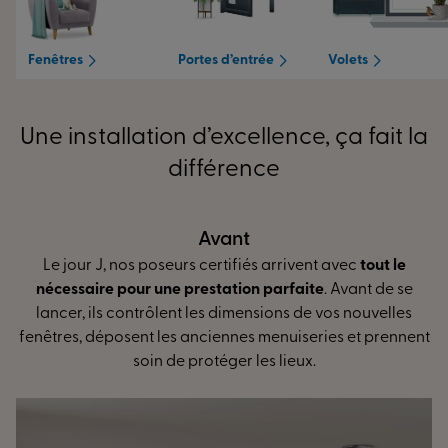
Vous gagnez un accompagnement par des experts
certifiés, une garantie de qualité ! Notre équipe de pose
Fenêtres
Portes d’entrée
Volets
assure la qualité de service et vous fait gagner du temps
durant l’ensemble du chantier.
Discutons de votre projet
dès aujourd’hui.
Une installation d’excellence, ça fait la
différence
Avant
Pe
certifiés arrivent avec
tout le
L’installation peut début
estation parfaite
. Avant de se
réglage des ouvrants... Nos
les dimensions de vos nouvelles
mesure vous assurent
des 
ciennes menuiseries et prennent
une isolation optimale
et
otéger les lieux.
d’én