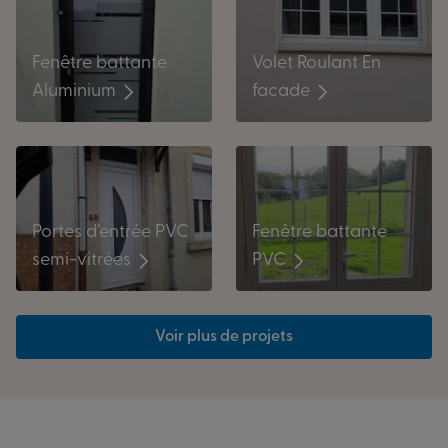
Volet Roulant En
Fenêtre battante
facade
Aluminium
Portes d’entrée PVC
Fenêtre battante
semi-vitrées
PVC
Voir plus de projets