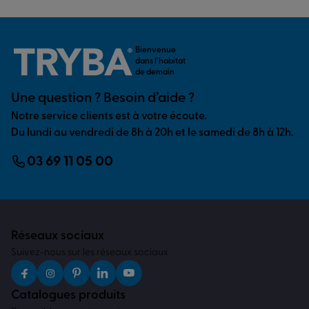
Bienvenue
dans l’habitat
de demain
Une question ? Besoin d’aide ?
Notre service clients est à votre écoute.
Du lundi au vendredi de 8h à 20h et le samedi de 8h à 12h.
03 69 11 05 00
Réseaux sociaux
Suivez-nous sur les réseaux sociaux
Catalogues produits