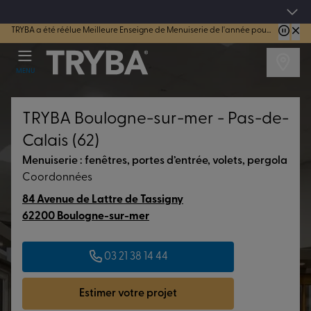
4.7/5
sur 44179 avis vérifiés
TRYBA a été réélue Meilleure Enseigne de Menuiserie de l'année pour la 7ème année consécutive.
MENU
TRYBA Boulogne-sur-mer - Pas-de-
Calais (62)
Menuiserie : fenêtres, portes d’entrée, volets, pergola
Coordonnées
84 Avenue de Lattre de Tassigny
62200 Boulogne-sur-mer
03 21 38 14 44
Estimer votre projet