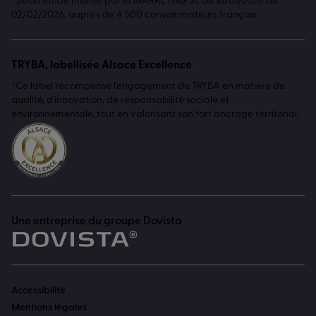
*Selon étude menée par IN MARKETING SL du 18/01/2026 au
02/02/2026, auprès de 4 500 consommateurs français.
TRYBA, labellisée Alsace Excellence
*Ce label récompense l'engagement de TRYBA en matière de
qualité, d'innovation, de responsabilité sociale et
environnementale, tout en valorisant son fort ancrage territorial.
Une entreprise du groupe Dovista
Accessibilité
Mentions légales