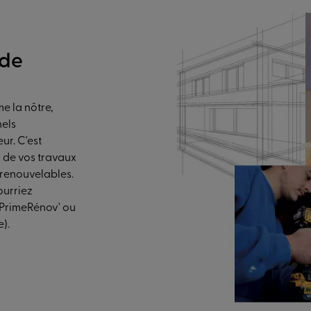
 de
e la nôtre,
nels
ur. C'est
 de vos travaux
 renouvelables.
ourriez
MaPrimeRénov' ou
e).