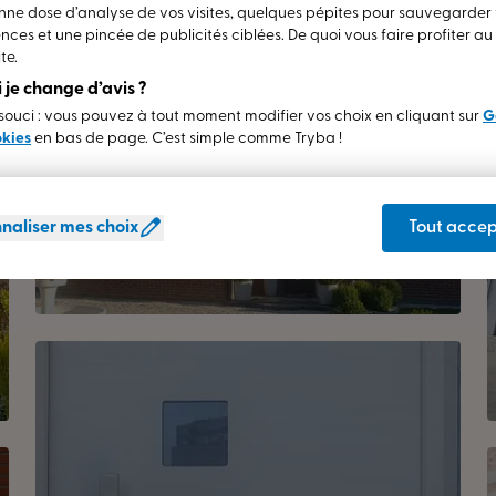
ne dose d’analyse de vos visites, quelques pépites pour sauvegarder
nces et une pincée de publicités ciblées. De quoi vous faire profiter a
te.
si je change d’avis ?
ouci : vous pouvez à tout moment modifier vos choix en cliquant sur
G
okies
en bas de page. C’est simple comme Tryba !
naliser mes choix
Tout accep
Fenêtre battante PVC
BONDUES (59)