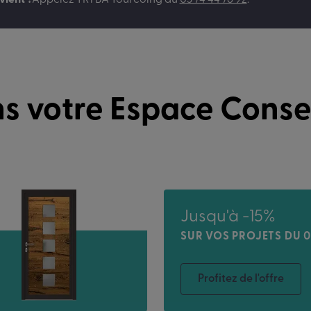
vient ?
Appelez
TRYBA Tourcoing
au
03 74 44 76 92
.
s votre Espace Conse
Jusqu'à -15%
SUR VOS PROJETS DU 0
Profitez de l'offre