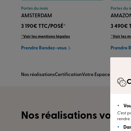
Portes du mois
Portes du 
AMSTERDAM
AMAZO
3 190€
TTC/POSÉ*
3 490€
*Voir les mentions légales
*Voir les 
Prendre Rendez-vous
Prendre 
Nos réalisations
Certification
Votre Espace Conseil
Av
C
Vou
Nos réalisations vous i
C’est p
rendre 
Dan