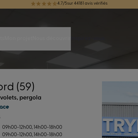
réélue Meilleure Enseigne de Menuiserie de l'année pour la 7ème année
ts
Mon projet
Nous découvrir
Inspirez-vous
rd (59)
 volets, pergola
s
09h00-12h00, 14h00-18h00
09h00-12h00, 14h00-18h00