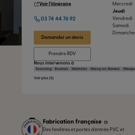
Voir l'itinéraire
Mercredi
Jeudi
03 74 44 76 92
Vendredi
Samedi
Dimanche
Demander un devis
Prendre RDV
Nous intervenons à
Tourcoing
Roubaix
Wattrelos
Marcq-en-Barœul
Wasqu
Voir plus (5)
Fabrication française
(1)
Des fenêtres et portes d'entrée PVC et