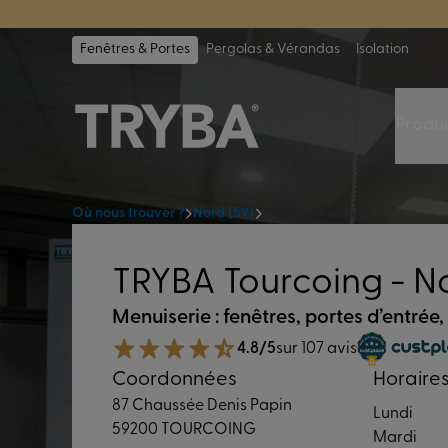
TRYBA a été 
Fenêtres & Portes
Pergolas & Vérandas
Isolation
Produi
Où nous trouver ?
Nord (59)
TRYBA Tourcoing
TRYBA Tourcoing - No
Menuiserie : fenêtres, portes d’entrée,
4.8/5
sur 107 avis
Coordonnées
Horaire
87 Chaussée Denis Papin
Lundi
59200 TOURCOING
Mardi