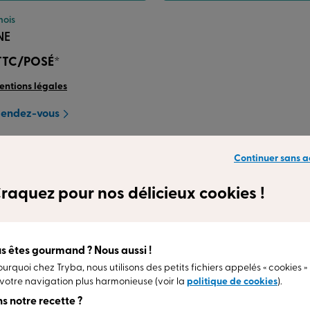
mois
NE
TTC/POSÉ*
mentions légales
Rendez-vous
Continuer sans a
is clients
Nos gammes
L’installation
raquez pour nos délicieux cookies !
s êtes gourmand ? Nous aussi !
nspirent
ourquoi chez Tryba, nous utilisons des petits fichiers appelés « cookies »
votre navigation plus harmonieuse (voir la
politique de cookies
).
s notre recette ?