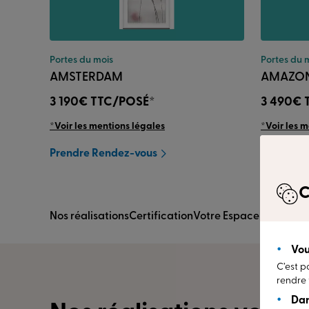
Portes du mois
Portes du 
AMSTERDAM
AMAZO
3 190€
TTC/POSÉ*
3 490€
*Voir les mentions légales
*Voir les 
Prendre Rendez-vous
Prendre 
C
Nos réalisations
Certification
Votre Espace Conseil
Av
Vou
C’est p
rendre 
Dan