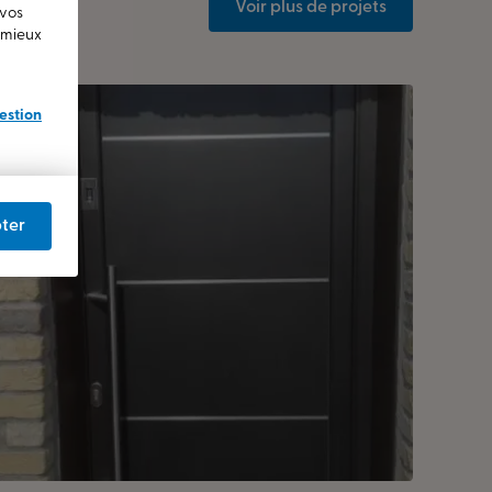
Voir plus de projets
 vos
u mieux
estion
ter