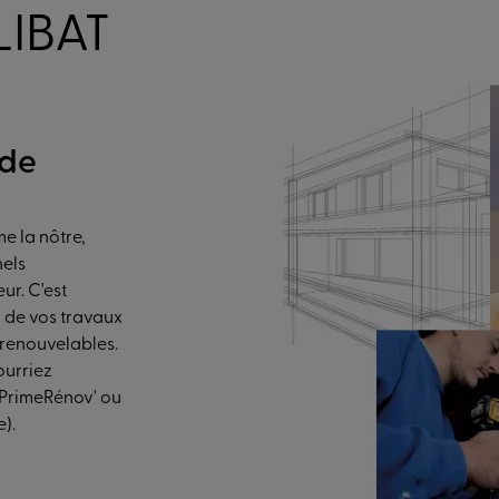
LIBAT
 de
e la nôtre,
nels
ur. C'est
 de vos travaux
 renouvelables.
ourriez
MaPrimeRénov' ou
e).