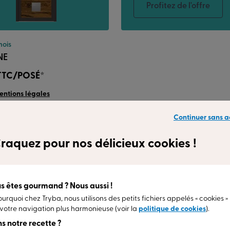
Profitez de l'offre
mois
NE
TTC/POSÉ*
mentions légales
Rendez-vous
Continuer sans a
raquez pour nos délicieux cookies !
is clients
Nos gammes
L’installation
s êtes gourmand ? Nous aussi !
ourquoi chez Tryba, nous utilisons des petits fichiers appelés « cookies »
votre navigation plus harmonieuse (voir la
politique de cookies
).
s notre recette ?