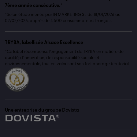
7ème année consécutive.*
*Selon étude menée par IN MARKETING SL du 18/01/2026 au
02/02/2026, auprès de 4 500 consommateurs français.
TRYBA, labellisée Alsace Excellence
*Ce label récompense l'engagement de TRYBA en matière de
qualité, d'innovation, de responsabilité sociale et
environnementale, tout en valorisant son fort ancrage territorial.
Une entreprise du groupe Dovista