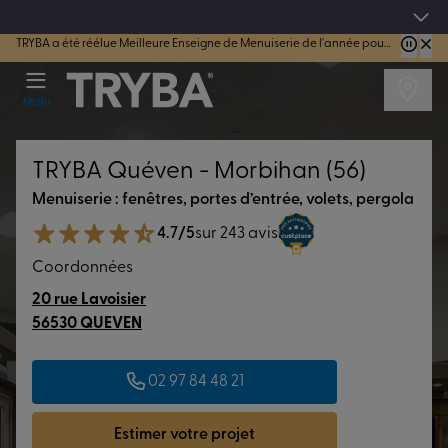
4.7/5
sur 44181 avis vérifiés
TRYBA a été réélue Meilleure Enseigne de Menuiserie de l'année pour la 7ème année consécutive.
MENU
TRYBA Quéven - Morbihan (56)
Menuiserie : fenêtres, portes d’entrée, volets, pergola
4.7/5
sur 243 avis
Coordonnées
20 rue Lavoisier
56530 QUEVEN
02 97 84 48 21
Estimer votre projet