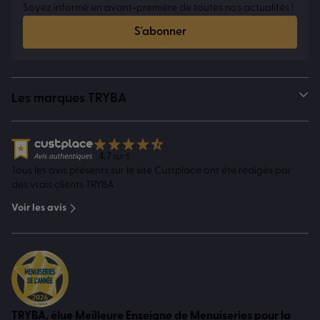
Soyez informé en avant-première de toutes nos actualités !
S'abonner
Les marques TRYBA
4.7
sur 5
Tous les avis présents sur le site Custplace ont été rédigés par
des vrais clients TRYBA
Voir les avis
TRYBA, élue Meilleure Enseigne de Menuiseries pour la