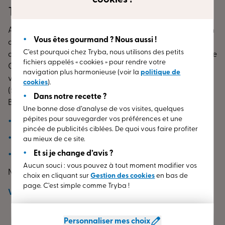
cookies !
TRYBA QUEVEN
Amorcez votre projet de remplacement ou de rénovation
Vous êtes gourmand ? Nous aussi !
de vos menuiseries (fenêtres, porte d’entrée, volets) dès
C’est pourquoi chez Tryba, nous utilisons des petits
aujourd’hui. Rendez-vous dans l’Espace Conseil TRYBA de
fichiers appelés « cookies » pour rendre votre
QUEVEN (56) !
Nos
conseillers experts
se font une joie de
navigation plus harmonieuse (voir la
politique de
vous accueillir dans notre magasin TRYBA de QUEVEN
cookies
).
(56) situé dans le département de Morbihan, en région
Dans notre recette ?
Bretagne.
Venez découvrir nos gammes de :
Une bonne dose d’analyse de vos visites, quelques
pépites pour sauvegarder vos préférences et une
fenêtres
en PVC, aluminium ou bois ;
pincée de publicités ciblées. De quoi vous faire profiter
portes d’entrée
en PVC, aluminium ou bois ;
au mieux de ce site.
Et si je change d’avis ?
volets
en PVC, aluminium ou bois.
Aucun souci : vous pouvez à tout moment modifier vos
Nos menuiseries adaptées à
tous les modèles
choix en cliquant sur
Gestion des cookies
en bas de
d’habitations
bénéficient d’
isolation
au plus haut niveau
page. C’est simple comme Tryba !
Voir
plus
dans le domaine et conservent les performances dans le
temps. Chaque produit est conçu et fabriqué
sur mesure
dans nos usines de fabrication en France depuis plus de
Personnaliser mes choix