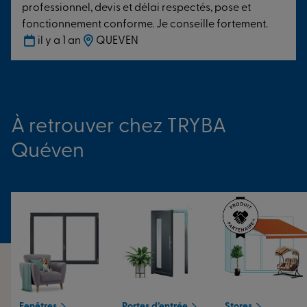
professionnel, devis et délai respectés, pose et
qualité de service et vous fait gagner du temps durant
fonctionnement conforme. Je conseille fortement.
l’ensemble des travaux.
Discutons de votre projet dès à
il y a 1 an
QUEVEN
présent.
À retrouver chez TRYBA
Quéven
Fenêtres
Portes d’entrée
Stores