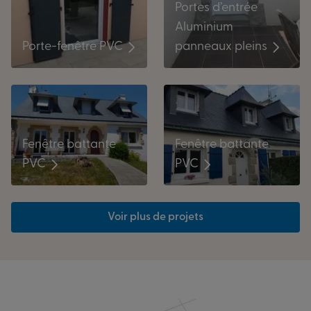
Portes d’entrée
Aluminium
panneaux pleins
Porte-fenêtre PVC
Fenêtre battante
Fenêtre battante
PVC
PVC
Voir plus de projets