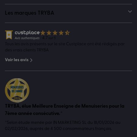
Les marques TRYBA
4.7
sur 5
Tous les avis présents sur le site Custplace ont été rédigés par
des vrais clients TRYBA
Voir les avis
TRYBA, élue Meilleure Enseigne de Menuiseries pour la
7ème année consécutive.*
*Selon étude menée par IN MARKETING SL du 18/01/2026 au
02/02/2026, auprès de 4 500 consommateurs français.