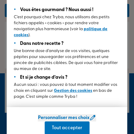
temps. Chaque produit est conçu et assemblé
sur mesure
Vous êtes gourmand ? Nous aussi !
Lire plus d’avis
dans nos sites de fabrication en France métropolitaine
C’est pourquoi chez Tryba, nous utilisons des petits
depuis plus de 40 ans. Chez Tryba, notre savoir-faire
fichiers appelés « cookies » pour rendre votre
nous permet de vous
garantir nos produits jusqu’à 30 ans
.
navigation plus harmonieuse (voir la
politique de
PHILIPPE GARET
Adopter une menuiserie est un point essentiel dans un
cookies
).
5/5
projet. Nous vous accompagnons dans sa
réalisation
, de
Dans notre recette ?
Pose effectuée avec soin et fenêtres comme neuves
la conception à la pose incluse. Nos conseillers
Une bonne dose d’analyse de vos visites, quelques
après 8 ans
professionnels mettent leurs expertises à votre service
pépites pour sauvegarder vos préférences et une
il y a 4 mois
ORMES
pincée de publicités ciblées. De quoi vous faire profiter
pour découvrir la meilleure
solution adaptée à vos
au mieux de ce site.
besoins et vos envies
. Chez Tryba, dans notre Espace
Et si je change d’avis ?
Conseil, paramétrez l’ensemble des détails de votre
Patrick
installation et profitez d’une
personne dédiée
chez nous
Aucun souci : vous pouvez à tout moment modifier vos
5/5
choix en cliquant sur
Gestion des cookies
en bas de
pour vous guider dans votre projet. Vous pourrez ainsi
page. C’est simple comme Tryba !
Personnel très professionnel
vous concevoir et
personnaliser
vos menuiseries sur
il y a 8 mois
ORMES
mesure : matériaux, formes, couleurs …
Tous nos poseurs
sont
certifiés RGE
(Reconnu Garant de l’Environnement)
Personnaliser mes choix
Qualibat
et entraînés en permanence par nos soins.
Autrement dit, ils appliquent le strict respect des règles
Tout accepter