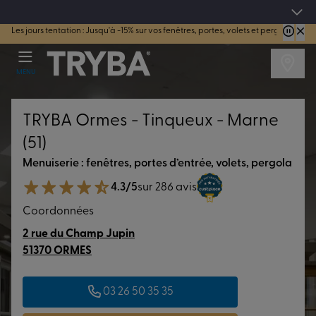
TRYBA a été réélue Meilleure Enseigne de Menuiserie de l'année pour la 7ème année consécutive.
Les jours tentation : Jusqu'à -15% sur vos fenêtres, portes, volets et pergolas jusq
MENU
TRYBA Ormes - Tinqueux - Marne
(51)
Menuiserie : fenêtres, portes d’entrée, volets, pergola
4.3/5
sur 286 avis
Coordonnées
2 rue du Champ Jupin
51370 ORMES
03 26 50 35 35