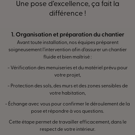
Une pose d’excellence, ça fait la
d’entrée en bois, volets battants et pliants.
différence !
Un accompagnement humain et
personnalisé
du chantier
2. Installation des menuiser
Parce qu’un projet de menuiserie ne se décide pas à la
s préparent
La pose est réalisée par nos installateurs T
légère, nos conseillers prennent le temps de vous écouter
rer un chantier
nos méthodes :
et de vous orienter. Aux Sorinières, vous profitez :
- Dépose des anciennes menuiseries si n
D’un
interlocuteur dédié
, présent à chaque étape de
riel prévu pour
votre projet,
- Mise en place précise des nouveaux éléme
configuration de votre logement
De conseils techniques accessibles, adaptés à votre
es sensibles de
logement et à votre budget,
- Réglages soignés pour garantir une ouvert
D’un accompagnement pour
personnaliser vos
un confort optimal,
roulement de la
menuiseries
dans les moindres détails : matériaux, teintes,
- Traitement de l’étanchéité pour assurer
ons.
formes, options.
thermique et acoustique.
Notre priorité : vous aider à concevoir un projet cohérent,
ement, dans le
Chaque intervention est menée avec rigu
durable et en accord avec vos envies.
résultat durable.