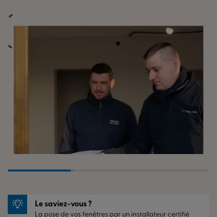
Une pose maîtrisée pour un résultat
durable
La qualité d’une menuiserie repose aussi sur son
installation. C’est pourquoi la pose est confiée à des
équipes :
Certifiées RGE Qualibat,
Formées aux méthodes TRYBA,
Attentives au respect des règles techniques et à la
propreté du chantier.
Vous bénéficiez ainsi d’une installation soignée, de
performances optimales et d’économies d’énergie
concrètes.
Vous avez un projet ?
Venez rencontrer l’équipe de l’Espace Conseil TRYBA Les
Sorinières et échangeons ensemble sur vos besoins. Nous
Le saviez-vous ?
La pose de vos fenêtres par un installateur certifié
serons ravis de vous accompagner dans la création de