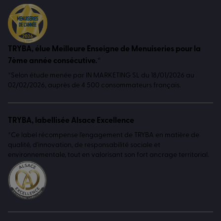
TRYBA, élue Meilleure Enseigne de Menuiseries pour la
7ème année consécutive.*
*Selon étude menée par IN MARKETING SL du 18/01/2026 au
02/02/2026, auprès de 4 500 consommateurs français.
TRYBA, labellisée Alsace Excellence
*Ce label récompense l'engagement de TRYBA en matière de
qualité, d'innovation, de responsabilité sociale et
environnementale, tout en valorisant son fort ancrage territorial.