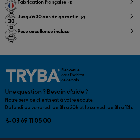
Fabrication française
(1)
Jusqu'à 30 ans de garantie
(2)
Pose excellence incluse
Bienvenue
dans l’habitat
de demain
Une question ? Besoin d’aide ?
Notre service clients est à votre écoute.
Du lundi au vendredi de 8h à 20h et le samedi de 8h à 12h.
03 69 11 05 00