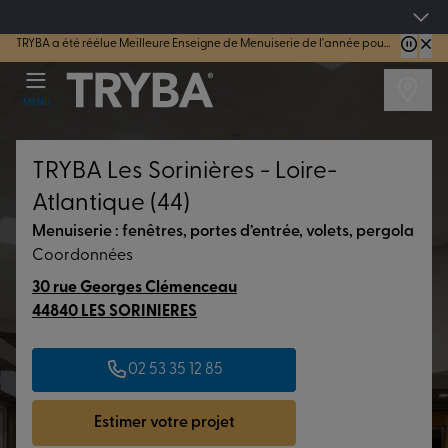
4.7/5
sur 44183 avis vérifiés
TRYBA a été réélue Meilleure Enseigne de Menuiserie de l'année pour la 7ème année consécutive.
MENU
TRYBA Les Sorinières - Loire-
Atlantique (44)
Menuiserie : fenêtres, portes d’entrée, volets, pergola
Coordonnées
30 rue Georges Clémenceau
44840 LES SORINIERES
02 53 35 12 85
Estimer votre projet