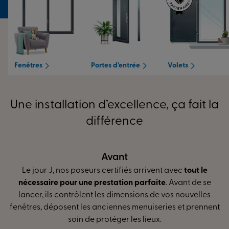
Fenêtres
Portes d’entrée
Volets
Une installation d’excellence, ça fait la
différence
Pendant
L’installation peut débuter ! Contrôle de l’ouvrage,
réglage des ouvrants... Nos poseurs spécialistes du sur-
mesure vous assurent
des finitions irréprochables pour
une isolation optimale
et de plus grandes économies
d’énergie.