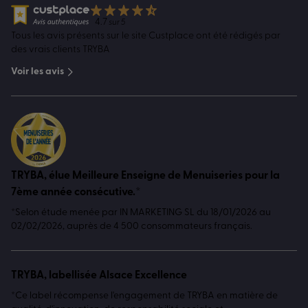
4.7
sur 5
Tous les avis présents sur le site Custplace ont été rédigés par
des vrais clients TRYBA
Voir les avis
TRYBA, élue Meilleure Enseigne de Menuiseries pour la
7ème année consécutive.*
*Selon étude menée par IN MARKETING SL du 18/01/2026 au
02/02/2026, auprès de 4 500 consommateurs français.
TRYBA, labellisée Alsace Excellence
*Ce label récompense l'engagement de TRYBA en matière de