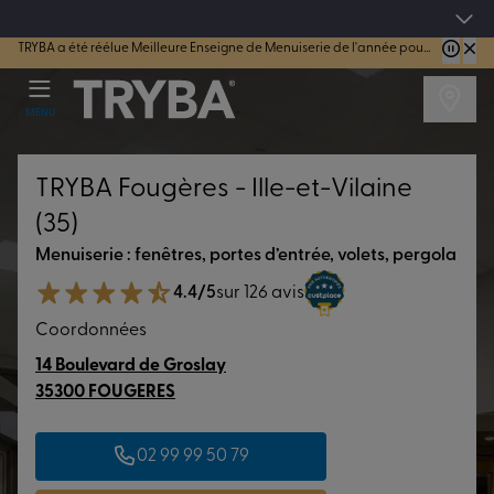
4.7/5
sur 44184 avis vérifiés
TRYBA a été réélue Meilleure Enseigne de Menuiserie de l'année pour la 7ème année consécutive.
Les jours tentation : Jusqu'à -15% sur vos fenêtres, portes, volets et pergolas jusq
MENU
TRYBA Fougères - Ille-et-Vilaine
(35)
Menuiserie : fenêtres, portes d’entrée, volets, pergola
4.4/5
sur 126 avis
Coordonnées
14 Boulevard de Groslay
35300 FOUGERES
02 99 99 50 79