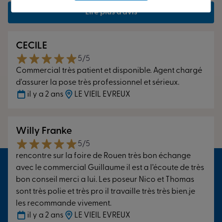
Chaque produit est élaboré et assemblé
sur mesure
dans
Lire plus d’avis
nos usines de production en France métropolitaine
depuis 40 ans. Chez Tryba, notre expertise nous permet
de vous
garantir nos menuiseries jusqu’à 30 ans
.
S’arrêter
CECILE
sur une menuiserie est un passage essentiel dans un
5/5
projet. Nos experts vous accompagnent dans sa
Commercial très patient et disponible. Agent chargé
réalisation
, de la conception à la pose incluse. Nos
d'assurer la pose très professionnel et sérieux.
conseillers professionnels mettent leurs expertises à votre
il y a 2 ans
LE VIEIL EVREUX
service pour choisir
la solution ajustée à vos besoins et à
vos envies
. Chez Tryba, dans notre Espace Conseil,
configurez l’ensemble des éléments de votre installation
Willy Franke
et profitez d’une
personne dédiée
chez nous pour vous
5/5
guider dans votre projet. Vous pourrez ainsi vous
rencontre sur la foire de Rouen très bon échange
concevoir et
personnaliser
vos menuiseries sur mesure :
avec le commercial Guillaume il est a l’écoute de très
matériaux, formes, couleurs …
L’ensemble de nos poseurs
bon conseil merci a lui. Les poseur Nico et Thomas
sont certifiés RGE (
Reconnu Garant de l’Environnement
)
sont très polie et très pro il travaille très très bien.je
Qualibat
et
formés en permanence
par nos soins.
les recommande vivement.
Autrement dit, ils suivent le strict respect des règles
il y a 2 ans
LE VIEIL EVREUX
techniques en place et vous aident à faire des économies