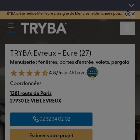
4.7/5
sur 44184 avis vérifiés
TRYBA a été réélue Meilleure Enseigne de Menuiserie de l'année pour la 7ème année consécutive.
MENU
TRYBA Evreux - Eure (27)
Menuiserie : fenêtres, portes d’entrée, volets, pergola
4.8/5
sur 481 avis
Coordonnées
1281 route de Paris
27930 LE VIEIL EVREUX
02 32 34 02 02
Estimer votre projet