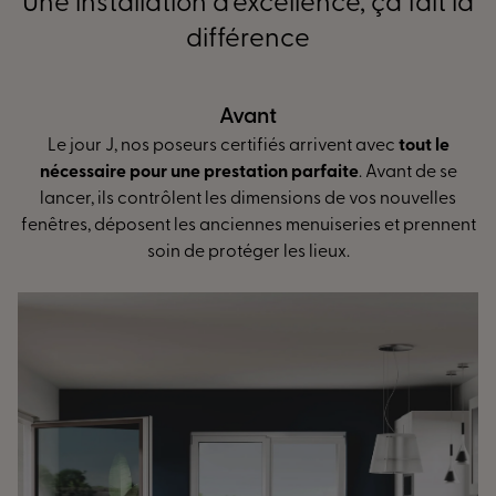
Une installation d’excellence, ça fait la
différence
Avant
 J, nos poseurs certifiés arrivent avec
tout le
L’install
re pour une prestation parfaite
. Avant de se
réglage des 
ils contrôlent les dimensions de vos nouvelles
mesure vou
déposent les anciennes menuiseries et prennent
une isolat
soin de protéger les lieux.