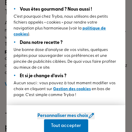
Bienvenue dans votre Espace Conseil
Vous êtes gourmand ? Nous aussi !
TRYBA LE VIEIL EVREUX
C’est pourquoi chez Tryba, nous utilisons des petits
fichiers appelés « cookies » pour rendre votre
Amorcez votre envie de remplacement ou de
navigation plus harmonieuse (voir la
politique de
modification de vos menuiseries (fenêtres, porte d’entrée,
cookies
).
volets) dès à présent. Rendez-vous dans l’Espace Conseil
Dans notre recette ?
TRYBA de LE VIEIL EVREUX (27) !
Nos
conseillers
Une bonne dose d’analyse de vos visites, quelques
professionnels
se font un plaisir de vous réceptionner
pépites pour sauvegarder vos préférences et une
dans notre magasin TRYBA de LE VIEIL EVREUX (27) situé
pincée de publicités ciblées. De quoi vous faire profiter
dans le département de Eure, en région Normandie.
Venez
au mieux de ce site.
découvrir nos gammes de :
Et si je change d’avis ?
Aucun souci : vous pouvez à tout moment modifier vos
fenêtres
en PVC, aluminium ou bois ;
Voir
plus
choix en cliquant sur
Gestion des cookies
en bas de
portes d’entrée
en PVC, aluminium ou bois ;
page. C’est simple comme Tryba !
volets
en PVC, aluminium ou bois.
Nos menuiseries ajustées à
tous les types d’habitations
TRYBA Evreux (27) : Ce qu’ils
Personnaliser mes choix
bénéficient d’
isolation
au plus haut niveau dans le
pensent de nous
Tout accepter
domaine et conservent les performances dans le temps.