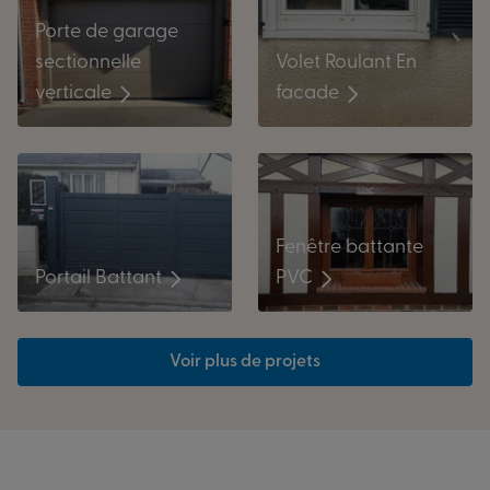
Porte de garage
Volet Roulant En
sectionnelle
facade
verticale
Fenêtre battante
Portail Battant
PVC
Voir plus de projets