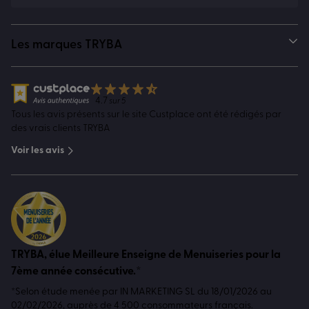
Les marques TRYBA
4.7
sur 5
Tous les avis présents sur le site Custplace ont été rédigés par
des vrais clients TRYBA
Voir les avis
TRYBA, élue Meilleure Enseigne de Menuiseries pour la
7ème année consécutive.*
*Selon étude menée par IN MARKETING SL du 18/01/2026 au
02/02/2026, auprès de 4 500 consommateurs français.