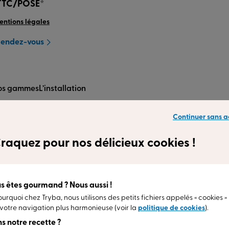
TTC/POSÉ*
mentions légales
Rendez-vous
os gammes
L’installation
Continuer sans a
raquez pour nos délicieux cookies !
nspirent
s êtes gourmand ? Nous aussi !
ourquoi chez Tryba, nous utilisons des petits fichiers appelés « cookies »
votre navigation plus harmonieuse (voir la
politique de cookies
).
s notre recette ?