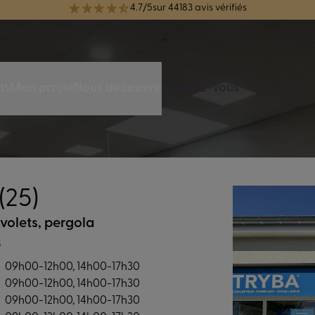
4.7/5
sur 44183 avis vérifiés
réélue Meilleure Enseigne de Menuiserie de l'année pour la 7ème année
ts
Mon projet
Nous découvrir
Inspirez-vous
(25)
 volets, pergola
s
09h00-12h00, 14h00-17h30
09h00-12h00, 14h00-17h30
09h00-12h00, 14h00-17h30