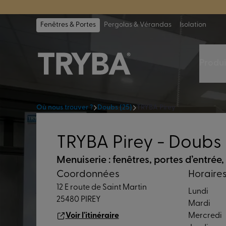
TRYBA a été 
Fenêtres & Portes
Pergolas & Vérandas
Isolation
Produi
Où nous trouver ?
Doubs (25)
TRYBA Pirey
TRYBA Pirey - Doubs 
Menuiserie : fenêtres, portes d’entrée,
Coordonnées
Horaire
12 E route de Saint Martin
Lundi
25480 PIREY
Mardi
Voir l'itinéraire
Mercredi