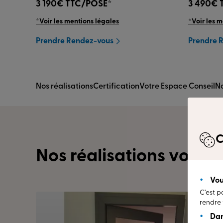
3 190€
TTC/POSÉ*
3 490€
*Voir les mentions légales
*Voir les 
Prendre Rendez-vous
Prendre 
Nos réalisations
Certification
Votre Espace Conseil
N
C
Nos réalisations vous i
Vou
C’est p
rendre 
Dan