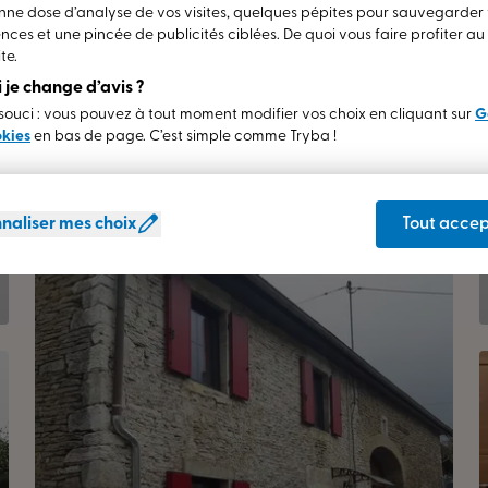
ne dose d’analyse de vos visites, quelques pépites pour sauvegarder
nces et une pincée de publicités ciblées. De quoi vous faire profiter a
te.
si je change d’avis ?
ouci : vous pouvez à tout moment modifier vos choix en cliquant sur
G
okies
en bas de page. C’est simple comme Tryba !
naliser mes choix
Tout accep
Porte de garage Sectionnelle Horizontale
Valdahon (25)