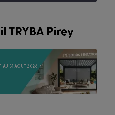
l TRYBA Pirey
(7)
1 AU 31 AOÛT 2026