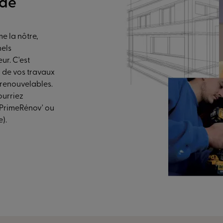
 de
e la nôtre,
nels
ur. C'est
 de vos travaux
 renouvelables.
ourriez
MaPrimeRénov' ou
e).