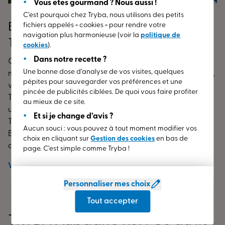
Vous êtes gourmand ? Nous aussi !
C’est pourquoi chez Tryba, nous utilisons des petits
Bienvenue dans votre Espace Conseil
fichiers appelés « cookies » pour rendre votre
navigation plus harmonieuse (voir la
politique de
TRYBA AUBAGNE
cookies
).
Dans notre recette ?
Commencez votre désir de changement ou de
Une bonne dose d’analyse de vos visites, quelques
modification de vos menuiseries (fenêtres, porte d’entrée,
pépites pour sauvegarder vos préférences et une
volets) dès à présent. Rendez-vous dans l’Espace Conseil
pincée de publicités ciblées. De quoi vous faire profiter
TRYBA de AUBAGNE (13) !
Nos
conseillers experts
se font
au mieux de ce site.
une joie de vous accueillir dans notre point de vente
Et si je change d’avis ?
TRYBA de AUBAGNE (13) localisé dans le département de
Aucun souci : vous pouvez à tout moment modifier vos
Bouches-du-Rhône, en région Provence-Alpes-Côte
choix en cliquant sur
Gestion des cookies
en bas de
d'Azur.
Venez découvrir nos gammes de :
page. C’est simple comme Tryba !
fenêtres
en PVC, aluminium ou bois ;
Voir
plus
portes d’entrée
en PVC, aluminium ou bois ;
Personnaliser mes choix
volets
en PVC, aluminium ou bois.
Tout accepter
Nos menuiseries combinées à
tous les modèles
TRYBA Aubagne (13) : Ce qu’ils