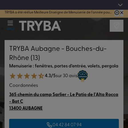
4.7/5
sur 44181 avis vérifiés
TRYBA a été réélue Meilleure Enseigne de Menuiserie de l'année pour la 7ème année consécutive.
MENU
TRYBA Aubagne - Bouches-du-
Rhône (13)
Menuiserie : fenêtres, portes d’entrée, volets, pergola
4.3/5
sur 30 avis
Coordonnées
365 chemin du camp Sarlier - Le Patio de l'Alta Rocca
- Bat C
13400 AUBAGNE
04 42 84 07 94