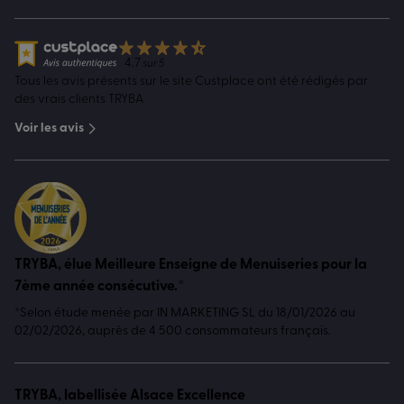
4.7
sur 5
Tous les avis présents sur le site Custplace ont été rédigés par
des vrais clients TRYBA
Voir les avis
TRYBA, élue Meilleure Enseigne de Menuiseries pour la
7ème année consécutive.*
*Selon étude menée par IN MARKETING SL du 18/01/2026 au
02/02/2026, auprès de 4 500 consommateurs français.
TRYBA, labellisée Alsace Excellence