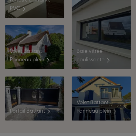
Fenêtre battante
PVC
Baie vitrée
Volet Battant
coulissante
Panneau plein
Volet Battant
Portail Battant
Panneau plein