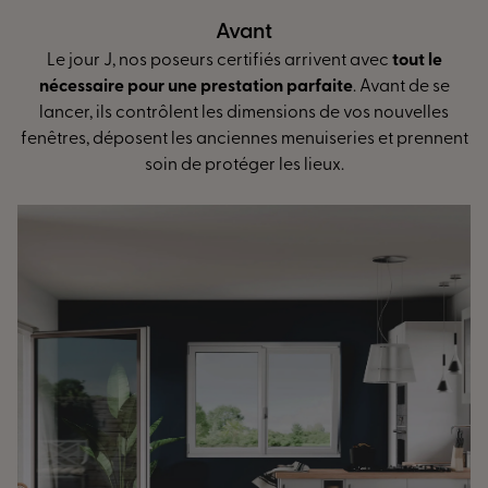
Pendant
rivent avec
tout le
L’installation peut débuter ! Contrôl
faite
. Avant de se
réglage des ouvrants... Nos poseurs spé
s de vos nouvelles
mesure vous assurent
des finitions ir
uiseries et prennent
une isolation optimale
et de plus gr
ieux.
d’énergie.