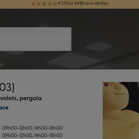
réélue Meilleure Enseigne de Menuiserie de l'année pour la 7ème année
ts
Mon projet
Nous découvrir
Inspirez-vous
(03)
 volets, pergola
s
09h00-12h00, 14h00-18h00
09h00-12h00, 14h00-18h00