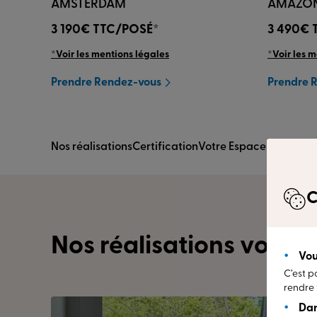
AMSTERDAM
AMAZO
3 190€
TTC/POSÉ*
3 490€
*Voir les mentions légales
*Voir les 
Prendre Rendez-vous
Prendre 
Nos réalisations
Certification
Votre Espace Conseil
Av
C
Nos réalisations vous i
Vou
C’est p
rendre 
Dan