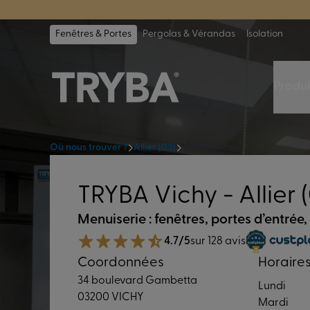
TRYBA a été 
Fenêtres & Portes
Pergolas & Vérandas
Isolation
Produi
Où nous trouver ?
Allier (03)
TRYBA Vichy
TRYBA Vichy - Allier 
Menuiserie : fenêtres, portes d’entrée,
4.7/5
sur 128 avis
Coordonnées
Horaire
34 boulevard Gambetta
Lundi
03200 VICHY
Mardi