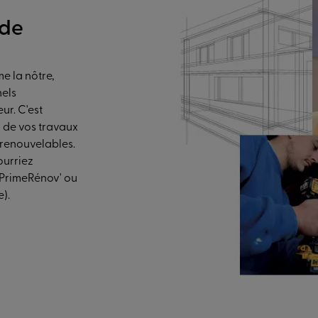
 de
e la nôtre,
nels
ur. C'est
 de vos travaux
 renouvelables.
ourriez
MaPrimeRénov' ou
e).