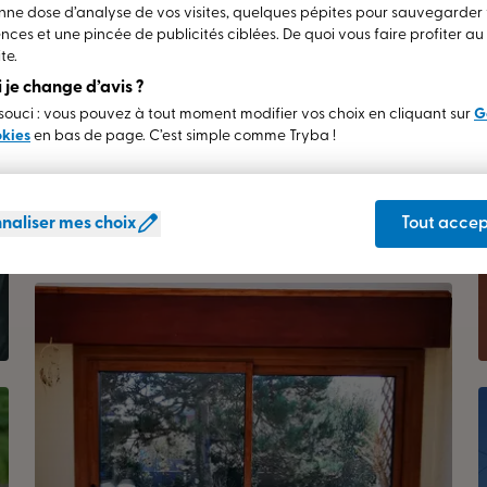
ne dose d’analyse de vos visites, quelques pépites pour sauvegarder
nces et une pincée de publicités ciblées. De quoi vous faire profiter a
te.
si je change d’avis ?
ouci : vous pouvez à tout moment modifier vos choix en cliquant sur
G
okies
en bas de page. C’est simple comme Tryba !
naliser mes choix
Tout accep
Volet Roulant En facade
HAUTERIVE (03)