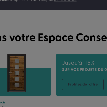
vient ?
Appelez
TRYBA Vichy
au
04 70 31 51 50
.
s votre Espace Conse
Jusqu'à -15%
SUR VOS PROJETS DU 0
Profitez de l'offre
mois