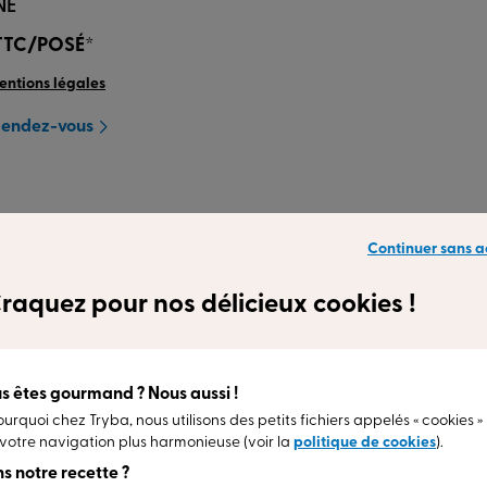
NE
TTC/POSÉ*
mentions légales
Rendez-vous
is clients
Nos gammes
L’installation
Continuer sans a
raquez pour nos délicieux cookies !
nspirent
s êtes gourmand ? Nous aussi !
ourquoi chez Tryba, nous utilisons des petits fichiers appelés « cookies »
votre navigation plus harmonieuse (voir la
politique de cookies
).
s notre recette ?