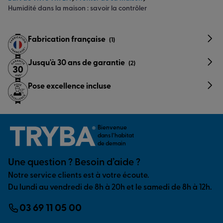
Humidité dans la maison : savoir la contrôler
Fabrication française
(1)
Jusqu'à 30 ans de garantie
(2)
Pose excellence incluse
Bienvenue
dans l’habitat
de demain
Une question ? Besoin d’aide ?
Notre service clients est à votre écoute.
Du lundi au vendredi de 8h à 20h et le samedi de 8h à 12h.
03 69 11 05 00