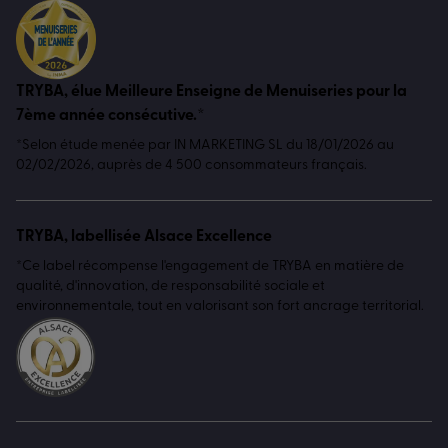
TRYBA, élue Meilleure Enseigne de Menuiseries pour la
7ème année consécutive.*
*Selon étude menée par IN MARKETING SL du 18/01/2026 au
02/02/2026, auprès de 4 500 consommateurs français.
TRYBA, labellisée Alsace Excellence
*Ce label récompense l'engagement de TRYBA en matière de
qualité, d'innovation, de responsabilité sociale et
environnementale, tout en valorisant son fort ancrage territorial.