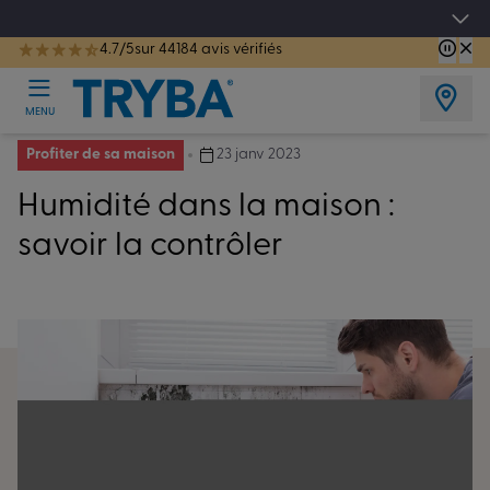
Les jours tentation : Jusqu'à -15% sur vos fenêtres, portes, volets et pergolas jusq
4.7/5
sur 44184 avis vérifiés
TRYBA a été réélue Meilleure Enseigne de Menuiserie de l'année pour la 7ème année consécutive.
MENU
Profiter de sa maison
23 janv 2023
Humidité dans la maison :
savoir la contrôler