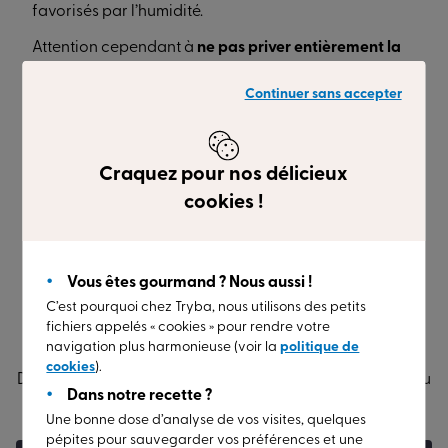
favorisés par l’humidité.
Attention cependant à
ne pas priver entièrement la
maison d’humidité avec un chauffage trop intense
.
Continuer sans accepter
Un air trop sec nuit tout autant à la santé que
l’humidité en causant sécheresse de la gorge, maux
de tête…L'Ademe recommande de maintenir un taux
d’humidité compris entre 40 et 60% et une
Craquez pour nos délicieux
température entre 18 et 22 °C.
cookies !
(*) Chiffres de l'Agence de l'environnement et de la
maîtrise de l'énergie (Ademe)
Vous êtes gourmand ? Nous aussi !
C’est pourquoi chez Tryba, nous utilisons des petits
fichiers appelés « cookies » pour rendre votre
Sur la
même thématique
navigation plus harmonieuse (voir la
politique de
cookies
).
Des décryptages et astuces pratiques pour donner vie au
Dans notre recette ?
projet d’habitat qui vous ressemble.
Une bonne dose d’analyse de vos visites, quelques
pépites pour sauvegarder vos préférences et une