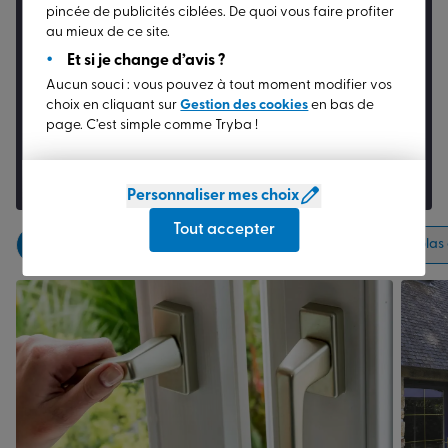
Votre projet
pincée de publicités ciblées. De quoi vous faire profiter
Lancer votre projet
en 2 minutes
au mieux de ce site.
Simple, rapide et sans engagement :
Et si je change d’avis ?
Aucun souci : vous pouvez à tout moment modifier vos
obtenez un
tarif sur mesure
, adapté à votre
choix en cliquant sur
Gestion des cookies
en bas de
projet unique.
page. C’est simple comme Tryba !
DEMANDER UN DEVIS
Personnaliser mes choix
Tout accepter
Tous
Fenêtres
Portes d’entrée
Volets
Pergolas