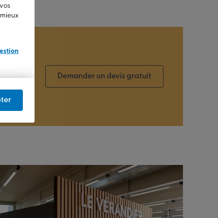
 vos
u mieux
estion
Demander un devis gratuit
ter