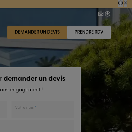
 consécutive.
DEMANDER UN DEVIS
PRENDRE RDV
r
demander un devis
t sans engagement !
Votre nom