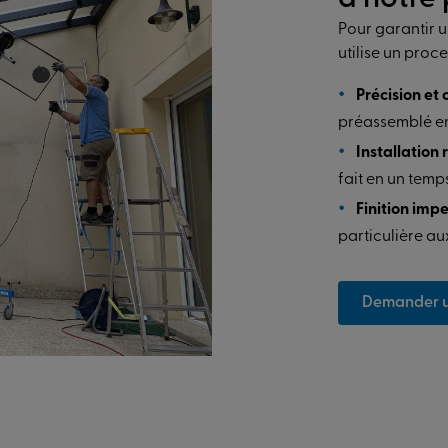
Pour garantir u
utilise un proc
Précision et 
préassemblé en 
Installation 
fait en un tem
Finition imp
particulière aux
Demander un