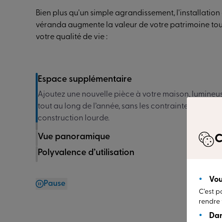
Bien plus qu'un simple agrandissement, l'installation
véranda augmente la valeur de votre patrimoine tou
votre qualité de vie :
Espace supplémentaire
Vue panoramique
Profitez d'une connexion harmonieuse avec la natu
grandes baies vitrées laissant entrer un maximum d
naturelle. La frontière entre intérieur et extérieur s'e
C
Polyvalence d’utilisation
Vou
Pause
C’est p
rendre 
Dan