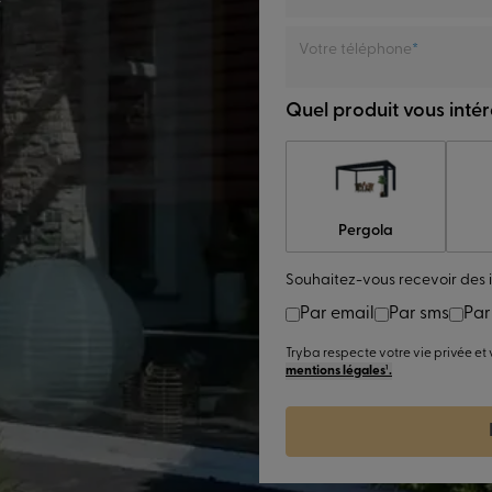
Votre téléphone
Quel produit vous intér
Pergola
Souhaitez-vous recevoir des 
Par email
Par sms
Par
Tryba respecte votre vie privée et
mentions légales¹.