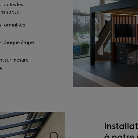
toutes les
s stress :
 formalités
e chaque étape
t sur mesure
e.
Installa
à notre