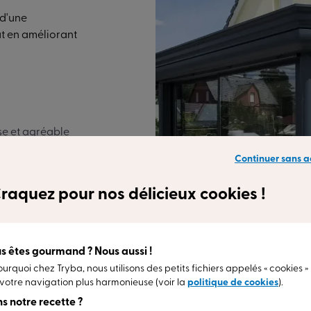
 d'une
t en améliorant
re grâce à de
Continuer sans a
e lumière
fface.
raquez pour nos délicieux cookies !
s êtes gourmand ? Nous aussi !
ourquoi chez Tryba, nous utilisons des petits fichiers appelés « cookies »
votre navigation plus harmonieuse (voir la
politique de cookies
).
s notre recette ?