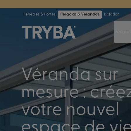
TRYBA a été 
Fenêtres & Portes
Pergolas & Vérandas
Isolation
Véran
Véranda sur
mesure : crée
votre nouvel
espace de vi