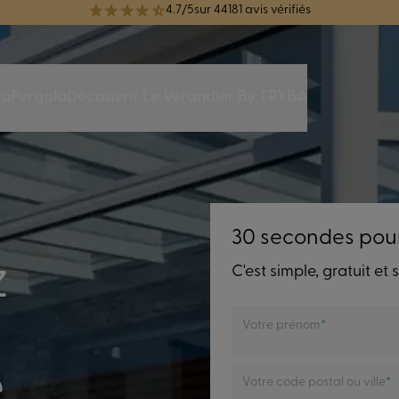
réélue Meilleure Enseigne de Menuiserie de l'année pour la 7ème année
da
Pergola
Découvrir Le Vérandier By TRYBA
30 secondes pou
z
C'est simple, gratuit e
Votre prénom
e
Votre code postal ou ville