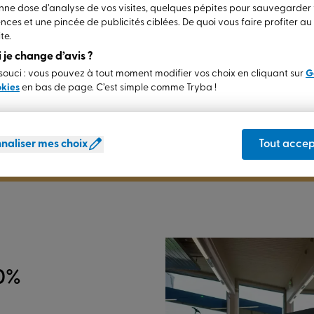
ne dose d’analyse de vos visites, quelques pépites pour sauvegarder
nces et une pincée de publicités ciblées. De quoi vous faire profiter a
te.
si je change d’avis ?
ouci : vous pouvez à tout moment modifier vos choix en cliquant sur
G
de vos rêves
okies
en bas de page. C’est simple comme Tryba !
faitement adapté à vos besoins et à votre
ion rapide : TRYBA s'occupe de tout !
naliser mes choix
Tout accep
00%