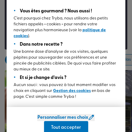
Simple, rapide et sans engagement :
Vous êtes gourmand ? Nous aussi !
obtenez un
tarif sur mesure
, adapté à votre
C’est pourquoi chez Tryba, nous utilisons des petits
projet unique.
fichiers appelés « cookies » pour rendre votre
navigation plus harmonieuse (voir la
politique de
DEMANDER UN DEVIS
cookies
).
Dans notre recette ?
Une bonne dose d’analyse de vos visites, quelques
pépites pour sauvegarder vos préférences et une
Tous
Fenêtres
Portes d’entrée
Volets
Pergolas
pincée de publicités ciblées. De quoi vous faire profiter
au mieux de ce site.
Et si je change d’avis ?
Aucun souci : vous pouvez à tout moment modifier vos
choix en cliquant sur
Gestion des cookies
en bas de
page. C’est simple comme Tryba !
Personnaliser mes choix
Tout accepter