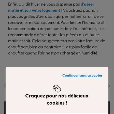
Enfin, qui dit hiver ne vous dispense pas
d’aérer
matin et soir votre logement
! N’obstruez pas non
plus vos grilles d’aération qui permettent à l’air de se
renouveler mécaniquement. Pour limiter l’humidité et
la concentration de polluants dans l’air intérieur, il est
recommandé d’aérer toutes les pièces dix minutes
matin et soir. Cela n’augmentera pas votre facture de
chauffage, bien au contraire : il est plus facile de
chauffer quand l’air n’est pas chargé en humidité.
Continuer sans accepter
Sur la
même thématique
Des décryptages et astuces pratiques pour donner vie au
projet d’habitat qui vous ressemble.
Craquez pour nos délicieux
Votre projet
cookies !
Lancer votre projet
en 2 minutes