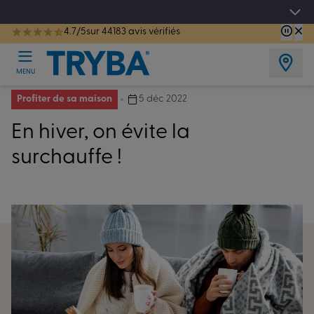
Les jours tentation : Jusqu'à -15% sur vos fenêtres, portes, volets et pergolas jusq
4.7/5
sur 44183 avis vérifiés
TRYBA a été réélue Meilleure Enseigne de Menuiserie de l'année pour la 7ème année consécutive.
MENU
Profiter de sa maison
5 déc 2022
En hiver, on évite la
surchauffe !