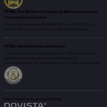
TRYBA, élue Meilleure Enseigne de Menuiseries pour la
7ème année consécutive.*
*Selon étude menée par IN MARKETING SL du 18/01/2026 au
02/02/2026, auprès de 4 500 consommateurs français.
TRYBA, labellisée Alsace Excellence
*Ce label récompense l'engagement de TRYBA en matière de
qualité, d'innovation, de responsabilité sociale et
environnementale, tout en valorisant son fort ancrage territorial.
Une entreprise du groupe Dovista