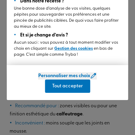
Dans notre recette ?
Une bonne dose d’analyse de vos visites, quelques
pépites pour sauvegarder vos préférences et une
pincée de publicités ciblées. De quoi vous faire profiter
au mieux de ce site.
Et si je change d’avis ?
Le mastic acrylique ou silicone
Aucun souci : vous pouvez à tout moment modifier vos
choix en cliquant sur
Gestion des cookies
en bas de
Utilisation :
pour combler des fentes entre les
page. C’est simple comme Tryba !
éléments fixes (ex. : dormant et mur).
Avantages :
finition propre, durable, bonne
Personnaliser mes choix
adhérence sur le PVC, le bois ou l’aluminium.
Tout accepter
Pose :
facile à lisser à la spatule, existe en versions
peinturables.
Recommandé pour :
zones visibles ou pour une
finition esthétique du
calfeutrage
.
Inconvénient :
moins souple que les joints en
mousse.