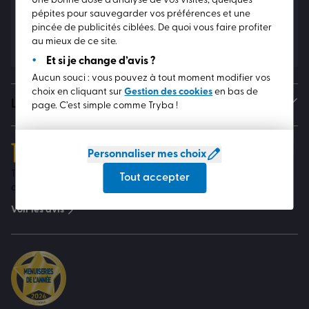
Newsletter
Une bonne dose d’analyse de vos visites, quelques
pépites pour sauvegarder vos préférences et une
Soyez informé en avant-première de toutes nos actualités !
pincée de publicités ciblées. De quoi vous faire profiter
S'abonner
au mieux de ce site.
Et si je change d’avis ?
Aucun souci : vous pouvez à tout moment modifier vos
choix en cliquant sur
Gestion des cookies
en bas de
Les marques TRYBA
page. C’est simple comme Tryba !
Personnaliser mes choix
4.7
sur 5
Tous les avis présents sur le site Custplace ont été rédigés par
Tout accepter
des vrais clients TRYBA
Voir les avis