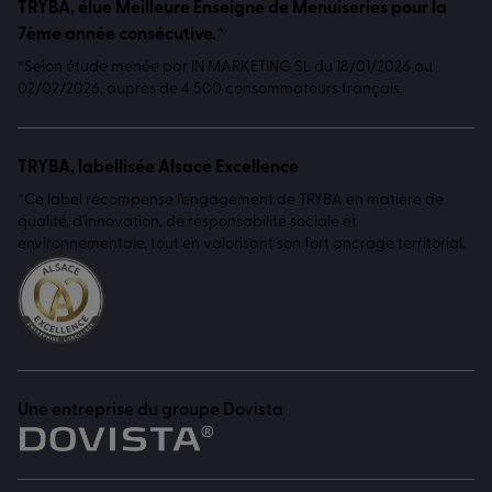
TRYBA, élue Meilleure Enseigne de Menuiseries pour la
7ème année consécutive.*
*Selon étude menée par IN MARKETING SL du 18/01/2026 au
02/02/2026, auprès de 4 500 consommateurs français.
TRYBA, labellisée Alsace Excellence
*Ce label récompense l'engagement de TRYBA en matière de
qualité, d'innovation, de responsabilité sociale et
environnementale, tout en valorisant son fort ancrage territorial.
Une entreprise du groupe Dovista