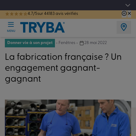
Les jours tentation : Jusqu'à -15% sur vos fenêtres, portes, volets et pergolas jusq
4.7/5
sur 44183 avis vérifiés
TRYBA a été réélue Meilleure Enseigne de Menuiserie de l'année pour la 7ème année consécutive.
MENU
Donner vie à son projet
Fenêtres
28 mai 2022
La fabrication française ? Un
engagement gagnant-
gagnant