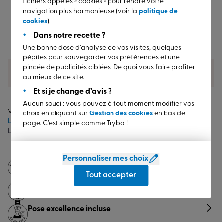
fichiers appelés « cookies » pour rendre votre
navigation plus harmonieuse (voir la
politique de
cookies
).
Dans notre recette ?
Une bonne dose d’analyse de vos visites, quelques
pépites pour sauvegarder vos préférences et une
pincée de publicités ciblées. De quoi vous faire profiter
Pour aller plus loin
au mieux de ce site.
Et si je change d’avis ?
Aucun souci : vous pouvez à tout moment modifier vos
Vous êtes ici :
choix en cliquant sur
Gestion des cookies
en bas de
L’art de vivre TRYBA
Donner vie à son projet
page. C’est simple comme Tryba !
La fabrication française ? Un engagement gagnant-gagnant
Personnaliser mes choix
Fabrication française
(1)
Tout accepter
Jusqu'à 30 ans de garantie
(2)
Pose excellence incluse