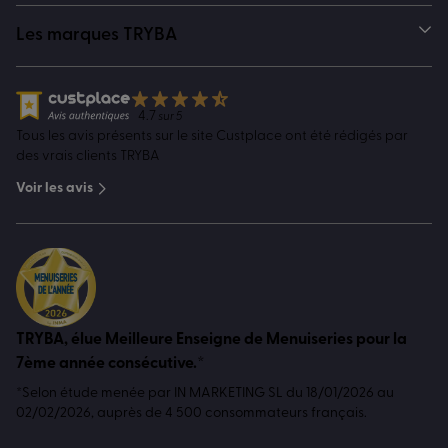
Les marques TRYBA
4.7
sur 5
Tous les avis présents sur le site Custplace ont été rédigés par
des vrais clients TRYBA
Voir les avis
TRYBA, élue Meilleure Enseigne de Menuiseries pour la
7ème année consécutive.*
*Selon étude menée par IN MARKETING SL du 18/01/2026 au
02/02/2026, auprès de 4 500 consommateurs français.