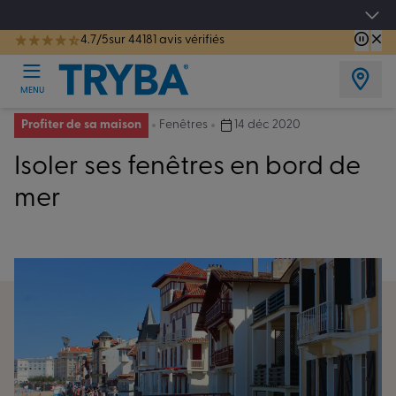
Les jours tentation : Jusqu'à -15% sur vos fenêtres, portes, volets et pergolas jusq
4.7/5
sur 44181 avis vérifiés
TRYBA a été réélue Meilleure Enseigne de Menuiserie de l'année pour la 7ème année consécutive.
MENU
Profiter de sa maison
Fenêtres
14 déc 2020
Isoler ses fenêtres en bord de
mer