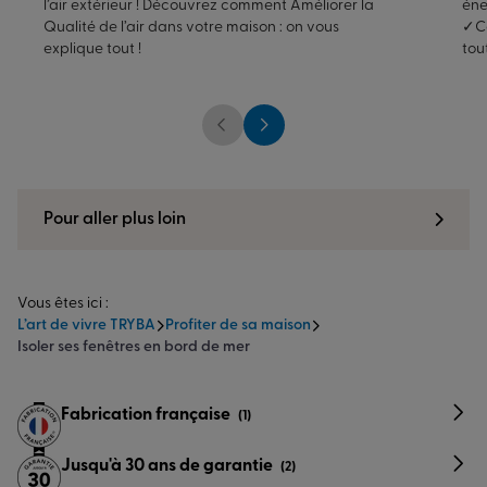
l’air extérieur ! Découvrez comment Améliorer la
éne
Qualité de l’air dans votre maison : on vous
✓Co
explique tout !
tou
Pour aller plus loin
Vous êtes ici :
L’art de vivre TRYBA
Profiter de sa maison
Isoler ses fenêtres en bord de mer
Fabrication française
(1)
Jusqu'à 30 ans de garantie
(2)