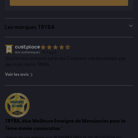
Les marques TRYBA
4.7
sur 5
Tous les avis présents sur le site Custplace ont été rédigés par
des vrais clients TRYBA
Voir les avis
TRYBA, élue Meilleure Enseigne de Menuiseries pour la
7ème année consécutive.*
*Selon étude menée par IN MARKETING SL du 18/01/2026 au