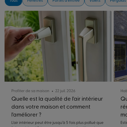
Tous
Fenêtres
Portes d’entrée
Volets
Pergolas
Profiter de sa maison
22 juil. 2026
Hab
Quelle est la qualité de l'air intérieur
Qu
dans votre maison et comment
ré
l'améliorer ?
ma
L'air intérieur peut être jusqu’à 5 fois plus pollué que
Est