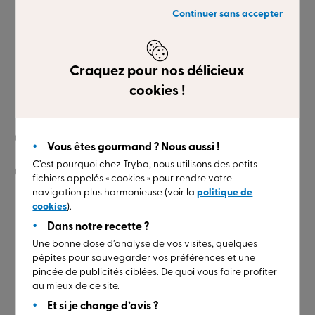
de E1A (très faible) à E9A (très bon). Si la note est
Continuer sans accepter
suivie de la lettre B (5B par exemple), c’est que cette
fenêtre est conçue pour être installé sous une
avancée de toit.
Craquez pour nos délicieux
Enfin, la résistance au
VENT
est évaluée selon 2
cookies !
critères :
résistance à la pression : notée de 1 (faible) à 5
Vous êtes gourmand ? Nous aussi !
(forte)
C’est pourquoi chez Tryba, nous utilisons des petits
la déformation de la fenêtre : A (faible) à C (très
fichiers appelés « cookies » pour rendre votre
faible)
navigation plus harmonieuse (voir la
politique de
cookies
).
Dans notre recette ?
Cette notation évalue la résistance de la fenêtre face
Une bonne dose d’analyse de vos visites, quelques
à la pression du vent.
pépites pour sauvegarder vos préférences et une
En fonction du lieu d’habitation, les performances à
pincée de publicités ciblées. De quoi vous faire profiter
au mieux de ce site.
privilégier sont différentes.
N’hésitez pas à contacter
nos conseillers
pour connaître les mesures de
Et si je change d’avis ?