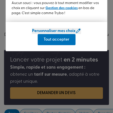
référence.
Aucun souci : vous pouvez à tout moment modifier vos
choix en cliquant sur
Gestion des cookies
en bas de
page. C’est simple comme Tryba !
Sur la
même thématique
Personnaliser mes choix
Des décryptages et astuces pratiques pour donner vie au
Tout accepter
projet d’habitat qui vous ressemble.
Votre projet
Lancer votre projet
en 2 minutes
Simple, rapide et sans engagement :
obtenez un
tarif sur mesure
, adapté à votre
projet unique.
DEMANDER UN DEVIS