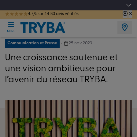
Les jours tentation : Jusqu'à -15% sur vos fenêtres, portes, volets et pergolas jusq
4.7/5
sur 44183 avis vérifiés
TRYBA a été réélue Meilleure Enseigne de Menuiserie de l'année pour la 7ème année consécutive.
MENU
Communication et Presse
25 nov 2023
Une croissance soutenue et
une vision ambitieuse pour
l’avenir du réseau TRYBA.