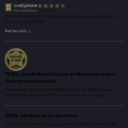
4.7
sur 5
Tous les avis présents sur le site Custplace ont été rédigés par
des vrais clients TRYBA
Voir les avis
TRYBA, élue Meilleure Enseigne de Menuiseries pour la
7ème année consécutive.*
*Selon étude menée par IN MARKETING SL du 18/01/2026 au
02/02/2026, auprès de 4 500 consommateurs français.
TRYBA, labellisée Alsace Excellence
*Ce label récompense l'engagement de TRYBA en matière de