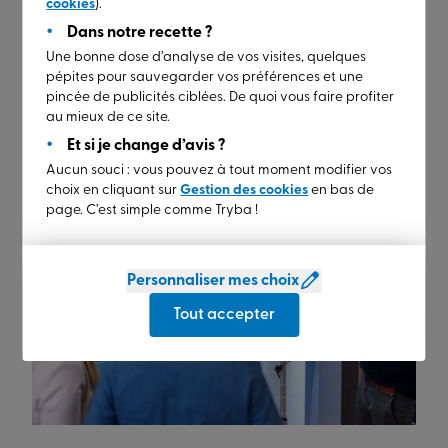
cookies
).
changeants de la société. En choisissant TRYBA, les
Dans notre recette ?
clients optent pour
des produits
qui durent dans le
temps, restent performants sur la longue durée et
Une bonne dose d’analyse de vos visites, quelques
pépites pour sauvegarder vos préférences et une
s'adaptent à leurs besoins évolutifs.
pincée de publicités ciblées. De quoi vous faire profiter
au mieux de ce site.
Et si je change d’avis ?
Aucun souci : vous pouvez à tout moment modifier vos
choix en cliquant sur
Gestion des cookies
en bas de
page. C’est simple comme Tryba !
Personnaliser mes choix
Tout accepter