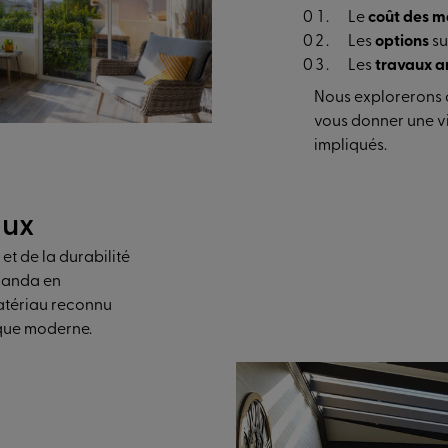
Le
coût des m
Les
options
s
Les
travaux a
Nous explorerons 
vous donner une vi
impliqués.
aux
 et de la durabilité
randa en
atériau reconnu
ique moderne.