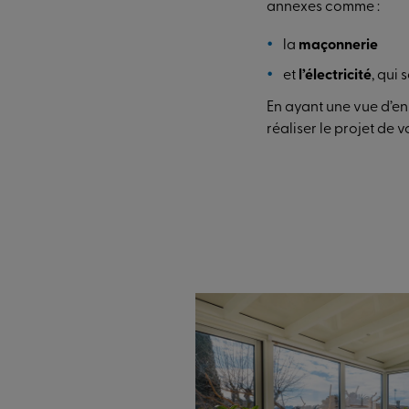
annexes comme :
la
maçonnerie
et
l’électricité
, qui
En ayant une vue d’en
réaliser le projet de