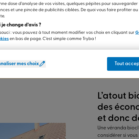
ne dose d’analyse de vos visites, quelques pépites pour sauvegarder
sur-mesure, en
nces et une pincée de publicités ciblées. De quoi vous faire profiter a
te.
 votre maison
si je change d’avis ?
ouci : vous pouvez à tout moment modifier vos choix en cliquant sur
G
 chaque espace extérieur est unique,
okies
en bas de page. C’est simple comme Tryba !
s propose des vérandas isolantes 100%
 besoins et vos envies. Contacter un
naliser mes choix
Tout accep
L’atout b
des écono
et donc d
Une véranda biocl
considérer si vous 