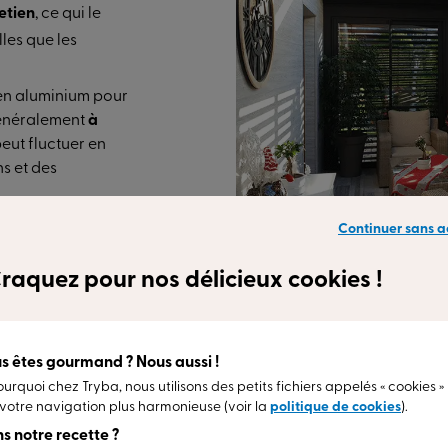
etien
, ce qui le
lles que les
en aluminium pour
néralement
à
peut fluctuer en
ns et des
t apprécié pour sa
Continuer sans a
s contemporains
et
raquez pour nos délicieux cookies !
e qui contribue à
t aussi des
nt une grande
s êtes gourmand ? Nous aussi !
ourquoi chez Tryba, nous utilisons des petits fichiers appelés « cookies »
votre navigation plus harmonieuse (voir la
politique de cookies
).
s notre recette ?