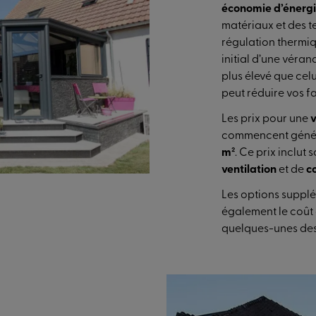
économie d’énerg
matériaux et des t
régulation thermiq
initial d’une véra
plus élevé que cel
peut réduire vos f
Les prix pour une
v
commencent géné
m²
. Ce prix inclut
ventilation
et de
co
Les options suppl
également le coût 
quelques-unes des 