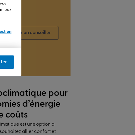
 vos
u mieux
estion
Contacter un conseiller
ter
ioclimatique pour
mies d’énergie
e coûts
imatique est une option à
souhaitez allier confort et