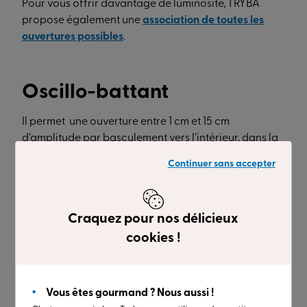
Pour vous offrir davantage de luminosité, TRYBA
propose également une
association de toutes les
ouvertures possibles
.
Oscillo-battant
Il permet une ouverture entre 1 cm et 15 cm
d’amplitude par basculement vers l’intérieur, dans la
partie haute. Un système particulièrement adapté
Continuer sans accepter
dans un environnement restreint.
Avec lui, sentez-vous également en sécurité, puisqu’il
empêche toute intrusion ! Il se combine à
une
Craquez pour nos délicieux
ouverture classique
, vers l’intérieur.
cookies !
Galandage
Vous êtes gourmand ? Nous aussi !