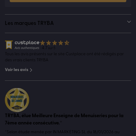
Les marques TRYBA
4.7
sur 5
Tous les avis présents sur le site Custplace ont été rédigés par
des vrais clients TRYBA
Voir les avis
TRYBA, élue Meilleure Enseigne de Menuiseries pour la
7ème année consécutive.*
*Selon étude menée par IN MARKETING SL du 18/01/2026 au