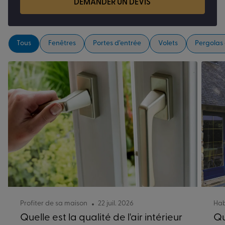
DEMANDER UN DEVIS
Tous
Fenêtres
Portes d’entrée
Volets
Pergolas
Profiter de sa maison
22 juil. 2026
Hab
Quelle est la qualité de l'air intérieur
Qu