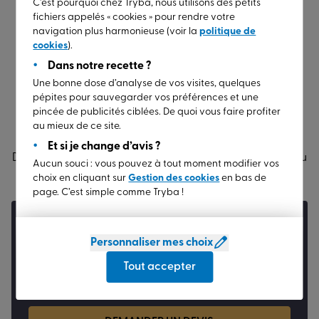
C’est pourquoi chez Tryba, nous utilisons des petits
La porte-fenêtre coulissante à galandage permet de
fichiers appelés « cookies » pour rendre votre
faire disparaître les ventaux, à savoir les battants,
navigation plus harmonieuse (voir la
politique de
dans les murs adjacents en position d’ouverture.
cookies
).
Dans notre recette ?
Voilà votre espace ainsi libéré !
Une bonne dose d’analyse de vos visites, quelques
pépites pour sauvegarder vos préférences et une
pincée de publicités ciblées. De quoi vous faire profiter
au mieux de ce site.
Sur la
même thématique
Et si je change d’avis ?
Des décryptages et astuces pratiques pour donner vie au
Aucun souci : vous pouvez à tout moment modifier vos
projet d’habitat qui vous ressemble.
choix en cliquant sur
Gestion des cookies
en bas de
page. C’est simple comme Tryba !
Votre projet
Lancer votre projet
en 2 minutes
Personnaliser mes choix
Simple, rapide et sans engagement :
Tout accepter
obtenez un
tarif sur mesure
, adapté à votre
projet unique.