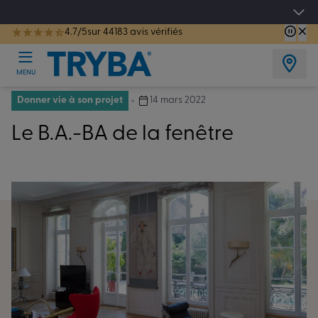
Les jours tentation : Jusqu'à -15% sur vos fenêtres, portes, volets et pergolas jusq
4.7/5
sur 44183 avis vérifiés
TRYBA a été réélue Meilleure Enseigne de Menuiserie de l'année pour la 7ème année consécutive.
MENU
Donner vie à son projet
14 mars 2022
Le B.A.-BA de la fenêtre