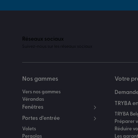
Réseaux sociaux
Suivez-nous sur les réseaux sociaux
Nos gammes
Votre pr
Vers nos gammes
Demander
Vérandas
TRYBA en
Fenêtres
TRYBA Bel
Portes d’entrée
Préparer v
Volets
Réduire v
Pergolas
Les garan