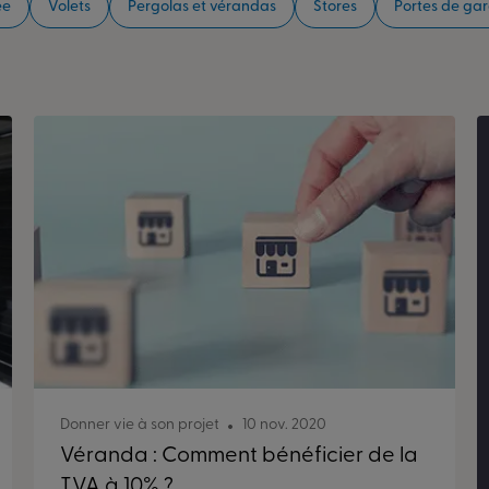
ée
Volets
Pergolas et vérandas
Stores
Portes de ga
Donner vie à son projet
10 nov. 2020
Véranda : Comment bénéficier de la
TVA à 10% ?