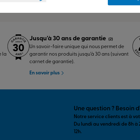
Précédent
Suivant
1
2
3
4
5
6
7
Jusqu'à 30 ans de garantie
(2)
Un savoir-faire unique qui nous permet de
 la
garantir nos produits jusqu’à 30 ans (suivant
carnet de garantie).
En savoir plus
Une question ? Besoin d
Notre service clients est à vo
Du lundi au vendredi de 8h à 
12h.