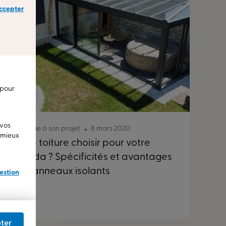
ccepter
 pour
 vos
Donner vie à son projet
8 mars 2020
u mieux
Quelle toiture choisir pour votre
véranda ? Spécificités et avantages
des panneaux isolants
estion
ter