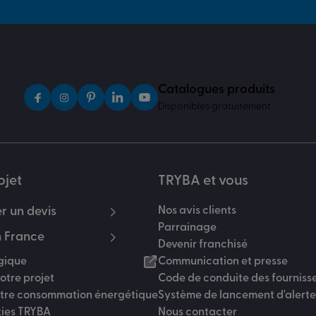
Catalogues produits
Disponibles gratuitement
ojet
TRYBA et vous
 un devis
Nos avis clients
Parrainage
 France
Devenir franchisé
gique
Communication et presse
otre projet
Code de conduite des fourniss
otre consommation énergétique
Système de lancement d'alerte
ties TRYBA
Nous contacter