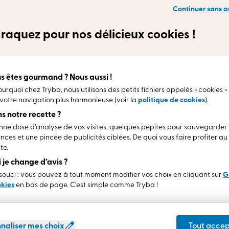
Continuer sans a
raquez pour nos délicieux cookies !
s êtes gourmand ? Nous aussi !
ourquoi chez Tryba, nous utilisons des petits fichiers appelés « cookies »
votre navigation plus harmonieuse (voir la
politique de cookies
).
s notre recette ?
ne dose d’analyse de vos visites, quelques pépites pour sauvegarder
Donner vie à son projet
23 avr. 2020
nces et une pincée de publicités ciblées. De quoi vous faire profiter a
Changer vos fenêtres : quand faut-il
te.
une autorisation en mairie ?
si je change d’avis ?
Découvrez les formalités nécessaires pour changer
ouci : vous pouvez à tout moment modifier vos choix en cliquant sur
G
vos fenêtres : déclaration préalable, autorisations en
okies
en bas de page. C’est simple comme Tryba !
mairie, règles d'urbanisme et conseils pratiques pour
un projet en toute conformité.
naliser mes choix
Tout accep