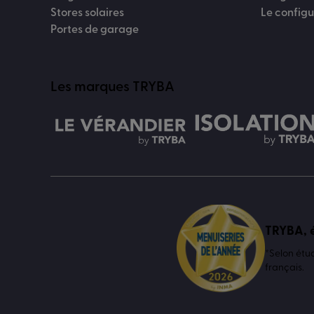
Stores solaires
Le config
Portes de garage
Les marques TRYBA
TRYBA, é
*Selon étu
français.