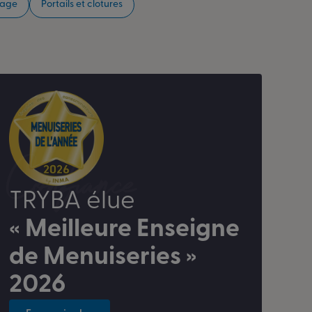
rage
Portails et clotures
Confiance
TRYBA élue
« Meilleure Enseigne
de Menuiseries »
2026