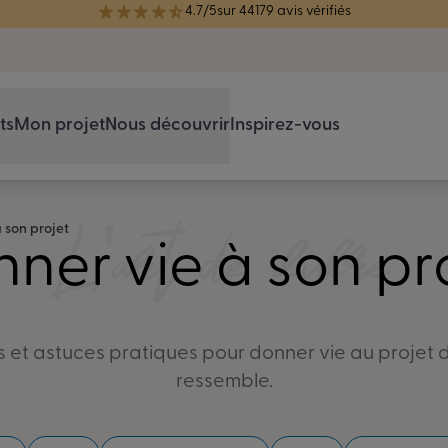
4.7/5
sur 44179 avis vérifiés
réélue Meilleure Enseigne de Menuiserie de l'année pour la 7ème année
ts
Mon projet
Nous découvrir
Inspirez-vous
L'art de vivre
 son projet
ner vie à son pr
et astuces pratiques pour donner vie au projet d
ressemble.