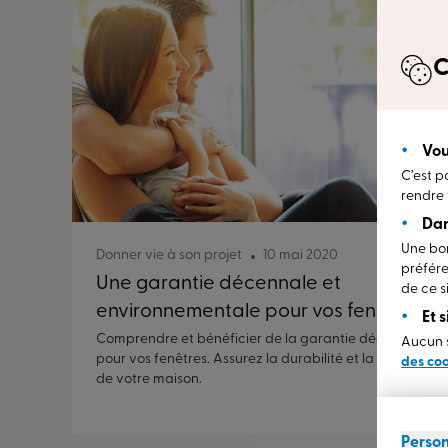
C
Vou
C’est p
rendre 
Dan
Une bon
Donner vie à son projet
10 mai 2020
préfére
Une garantie décennale et
de ce si
environnementale pour vos fenêtres
Et 
Comprendre et bénéficier de la garantie décennale
Aucun s
pour vos fenêtres. Assurez la durabilité et la sécurité
des co
de votre maison.
Person