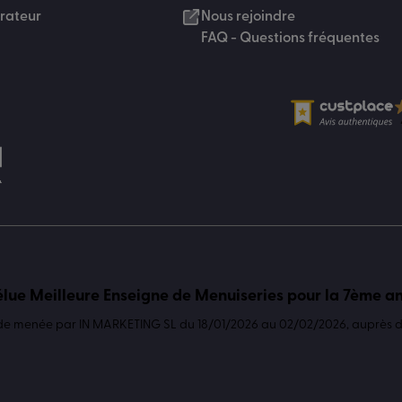
urateur
Nous rejoindre
FAQ - Questions fréquentes
lue Meilleure Enseigne de Menuiseries pour la 7ème a
de menée par IN MARKETING SL du 18/01/2026 au 02/02/2026, auprès