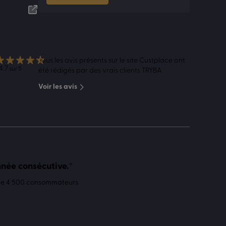
Tous les avis présents sur le site Custplace ont
4.7
sur 5
été rédigés par des vrais clients TRYBA
Voir les avis
nnée consécutive.*
 de 4 500 consommateurs