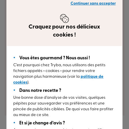
Continuer sans accepter
Brignon
5/5
Craquez pour nos délicieux
Nous sommes très satisfaits de la prestation de
cookies !
Tryba Cournon. Très bon relationnel avec le
commercial, à l’écoute de nos besoins et suivi
après la pose. Les techniciens qui sont intervenus
Vous êtes gourmand ? Nous aussi !
sur place sur ce soit le métreur ou les poseurs ont
C’est pourquoi chez Tryba, nous utilisons des petits
été très professionnels et nous sommes ravis du
fichiers appelés « cookies » pour rendre votre
résultat et de la qualité des produits. Nous les
navigation plus harmonieuse (voir la
politique de
recommandons sans aucun souci et nous
cookies
).
referons appel à eux pour notre clôture et
Dans notre recette ?
pergola.
Une bonne dose d’analyse de vos visites, quelques
il y a 4 mois
COURNON
pépites pour sauvegarder vos préférences et une
pincée de publicités ciblées. De quoi vous faire profiter
au mieux de ce site.
Et si je change d’avis ?
Et pour un vieux bâtiment avec un balcon en pierre ?