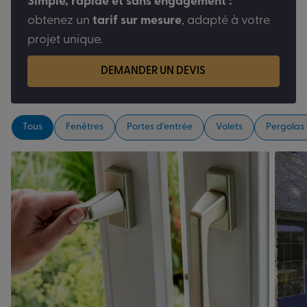
Simple, rapide et sans engagement :
obtenez un
tarif sur mesure
, adapté à votre
projet unique.
DEMANDER UN DEVIS
Tous
Fenêtres
Portes d’entrée
Volets
Pergolas