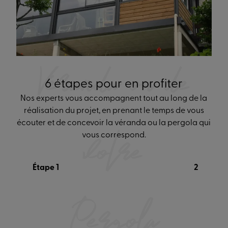
de votre
Véranda ou de
6 étapes pour en profiter
Nos experts vous accompagnent tout au long de la
réalisation du projet, en prenant le temps de vous
votre
écouter et de concevoir la véranda ou la pergola qui
vous correspond.
Étape 1
2
Pergola