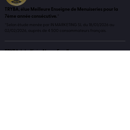
TRYBA, élue Meilleure Enseigne de Menuiseries pour la
7ème année consécutive.*
*Selon étude menée par IN MARKETING SL du 18/01/2026 au
02/02/2026, auprès de 4 500 consommateurs français.
TRYBA, labellisée Alsace Excellence
*Ce label récompense l'engagement de TRYBA en matière de
qualité, d'innovation, de responsabilité sociale et
environnementale, tout en valorisant son fort ancrage territorial.
Une entreprise du groupe Dovista