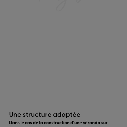
L'étape cruciale
toute pergola, c
Une idée un projet
votre environnem
Votre projet commence à prendre forme
couleur, esthét
dès que l'idée germe dans votre esprit.
rendre compte 
Décorations, confort en toutes saisons;
directement su
nous vous contactons dans les 48h
une projection 3
suivant votre demande. Rêvez seul;
finaliser vos en
réfléchissons ensemble.
détails.
Une structure adaptée
Dans le cas de la construction d’une véranda sur