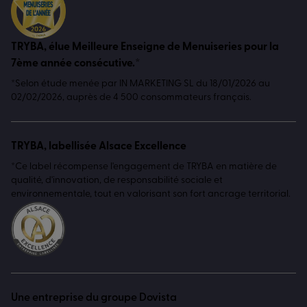
TRYBA, élue Meilleure Enseigne de Menuiseries pour la
7ème année consécutive.*
*Selon étude menée par IN MARKETING SL du 18/01/2026 au
02/02/2026, auprès de 4 500 consommateurs français.
TRYBA, labellisée Alsace Excellence
*Ce label récompense l'engagement de TRYBA en matière de
qualité, d'innovation, de responsabilité sociale et
environnementale, tout en valorisant son fort ancrage territorial.
Une entreprise du groupe Dovista