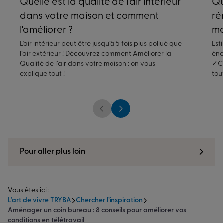
Quelle est la qualité de l'air intérieur
Qu
dans votre maison et comment
ré
l'améliorer ?
ma
L'air intérieur peut être jusqu’à 5 fois plus pollué que
Est
l’air extérieur ! Découvrez comment Améliorer la
éne
Qualité de l’air dans votre maison : on vous
✓Co
explique tout !
tou
Pour aller plus loin
Vous êtes ici :
L’art de vivre TRYBA
Chercher l’inspiration
Aménager un coin bureau : 8 conseils pour améliorer vos
conditions en télétravail