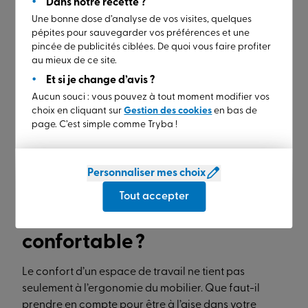
Dans notre recette ?
Une bonne dose d’analyse de vos visites, quelques
pépites pour sauvegarder vos préférences et une
pincée de publicités ciblées. De quoi vous faire profiter
au mieux de ce site.
Store enrouleur
Et si je change d’avis ?
Aucun souci : vous pouvez à tout moment modifier vos
choix en cliquant sur
Gestion des cookies
en bas de
page. C’est simple comme Tryba !
Personnaliser mes choix
Comment aménager un
Tout accepter
espace de travail
confortable ?
Le confort d’un espace de travail ne tient pas
seulement à l’ergonomie du mobilier. Que faut-il
prendre en compte pour être à l’aise dans votre