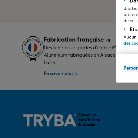
Dan
Une bon
préfére
de ce si
Et 
Aucun s
Fabrication française
(1)
des co
Des fenêtres et portes d'entrée PVC et
Aluminium fabriquées en Alsace et Pays de
Loire.
Person
En savoir plus
Bienvenue
dans l’habitat
de demain