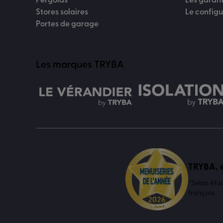
Pergolas
Les garan
Stores solaires
Le config
Portes de garage
Les marques TRYBA
TRYBA, é
*Selon étu
français.