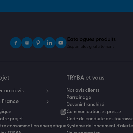
Catalogues produits
Disponibles gratuitement
ojet
TRYBA et vous
 un devis
Nos avis clients
Parrainage
 France
Devenir franchisé
gique
Communication et presse
otre projet
Code de conduite des fourniss
otre consommation énergétique
Système de lancement d'alerte