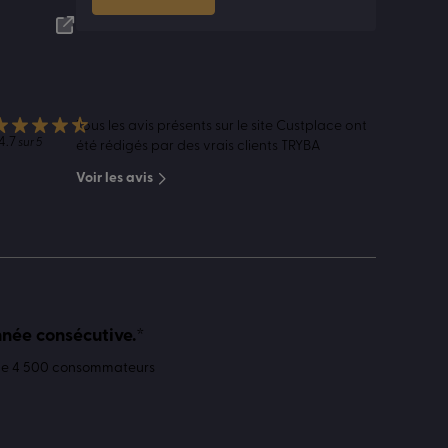
Tous les avis présents sur le site Custplace ont
4.7
sur 5
été rédigés par des vrais clients TRYBA
Voir les avis
nnée consécutive.*
 de 4 500 consommateurs