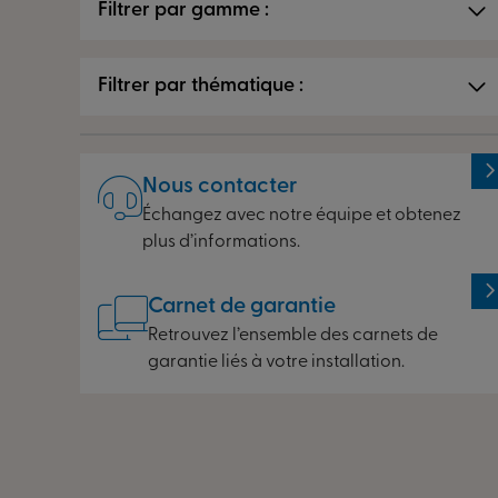
Filtrer par gamme :
Filtrer par thématique :
Toutes les questions
Toutes les questions
Nous contacter
Fenêtres
Échangez avec notre équipe et obtenez
plus d’informations.
Portes d’entrée
Carnet de garantie
Volets
Retrouvez l’ensemble des carnets de
garantie liés à votre installation.
Pergolas et vérandas
Stores solaires