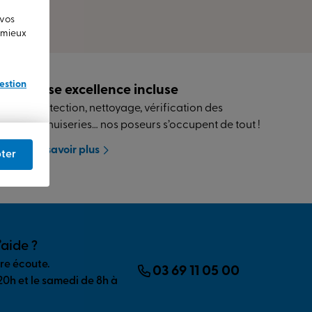
 vos
u mieux
estion
Pose excellence incluse
Protection, nettoyage, vérification des
menuiseries… nos poseurs s’occupent de tout !
En savoir plus
ter
’aide ?
tre écoute.
03 69 11 05 00
20h et le samedi de 8h à