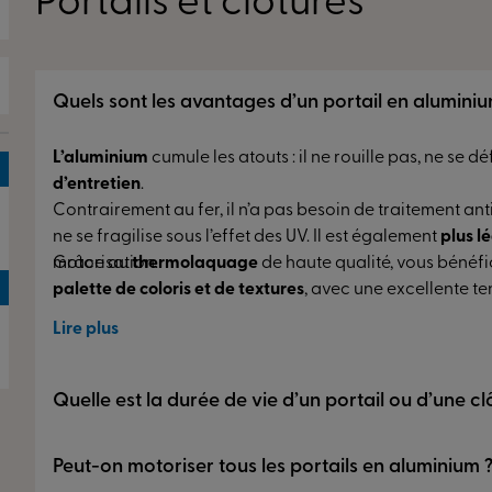
Portails et clotures
Quels sont les avantages d’un portail en alumini
L’aluminium
cumule les atouts : il ne rouille pas, ne se 
d’entretien
.
Contrairement au fer, il n’a pas besoin de traitement antir
ne se fragilise sous l’effet des UV. Il est également
plus lé
motorisation.
Grâce au
thermolaquage
de haute qualité, vous bénéf
palette de coloris et de textures
, avec une excellente te
Lire plus
Fenêt
Porte
Quelle est la durée de vie d’un portail ou d’une c
d’ent
Les portails et clôtures en aluminium se distinguent par 
Peut-on motoriser tous les portails en aluminium 
Volet
Grâce à leur structure robuste et à leur finition thermol