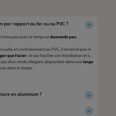
um par rapport au fer ou au PVC ?
déforme pas avec le temps et
demande peu
ouille, et contrairement au PVC, il ne ternit pas ni
ger que l’acier
, ce qui facilite son installation et sa
iciez d’un rendu élégant, disponible dans une
large
nue dans le temps.
res
s
lôture en aluminium ?
rée
leur
longévité exceptionnelle.
?
s
aquée, ils conservent leur apparence et leur