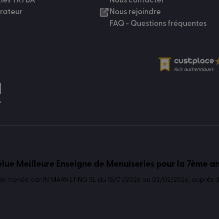
ties TRYBA
Nous contacter
urateur
Nous rejoindre
FAQ - Questions fréquentes
lue Meilleure Enseigne de Menuiseries pour la 7ème a
de menée par IN MARKETING SL du 18/01/2026 au 02/02/2026, auprès