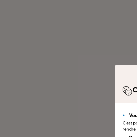
Pergola
Label Alsace Excellence
C
Vou
C’est p
rendre 