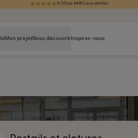
4.7/5
sur 44183 avis vérifiés
réélue Meilleure Enseigne de Menuiserie de l'année pour la 7ème année
ts
Mon projet
Nous découvrir
Inspirez-vous
QUESTIONS FRÉQUENTES
t pouvons-nous vous 