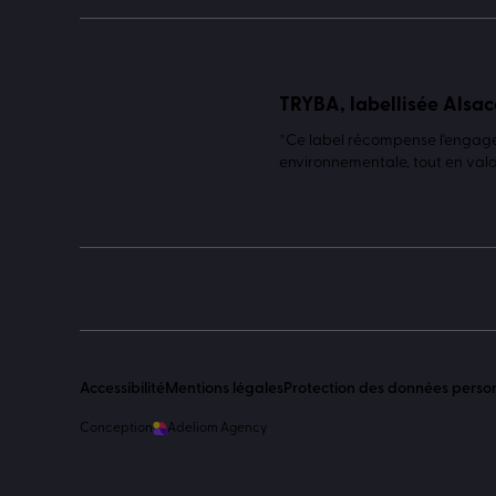
TRYBA, labellisée Alsac
*Ce label récompense l'engagem
environnementale, tout en valor
Accessibilité
Mentions légales
Protection des données perso
Conception
Adeliom Agency