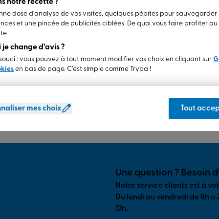
s notre recette ?
ne dose d’analyse de vos visites, quelques pépites pour sauvegarder
nces et une pincée de publicités ciblées. De quoi vous faire profiter a
te.
si je change d’avis ?
ouci : vous pouvez à tout moment modifier vos choix en cliquant sur
G
Jusqu'à 30 ans de garantie
(2)
okies
en bas de page. C’est simple comme Tryba !
Un savoir-faire unique qui nous permet de
 la
garantir nos produits jusqu’à 30 ans (suivant
carnet de garantie).
naliser mes choix
Tout accep
En savoir plus
Une question ? Besoin d
Notre service clients est à vo
Du lundi au vendredi de 8h à 
12h.