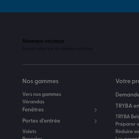
Réseaux sociaux
Suivez-nous sur les réseaux sociaux
Nos gammes
Votre pr
Vers nos gammes
Demander
Vérandas
TRYBA en
Fenêtres
TRYBA Bel
Portes d’entrée
Préparer v
Volets
Réduire v