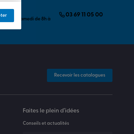
’aide ?
tre écoute.
03 69 11 05 00
ter
20h et le samedi de 8h à
Recevoir les catalogues
Faites le plein d’idées
Conseils et actualités