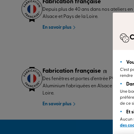
Fabrication française
Depuis plus de 40 ans dans nos ateliers en
Alsace et Pays de la Loire.
En savoir plus
C
Vou
C’est p
Fabrication française
(1)
rendre 
Des fenêtres et portes d'entrée PVC et
Dan
Aluminium fabriquées en Alsace et Pays de
Une bon
Loire.
préfére
de ce si
En savoir plus
Et 
Aucun s
des co