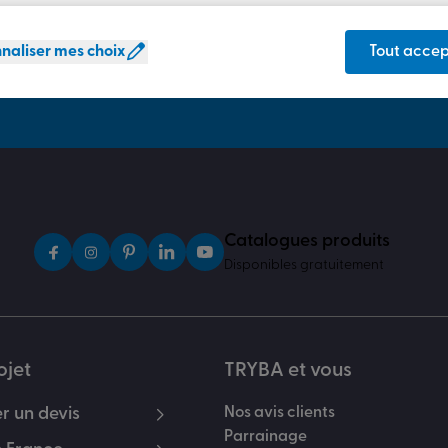
Une question ? Besoin d
Notre service clients est à vo
naliser mes choix
Tout accep
Du lundi au vendredi de 8h à 
12h.
Catalogues produits
Disponibles gratuitement
ojet
TRYBA et vous
 un devis
Nos avis clients
Parrainage