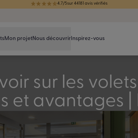
4.7/5
sur 44181 avis vérifiés
réélue Meilleure Enseigne de Menuiserie de l'année pour la 7ème année
ts
Mon projet
Nous découvrir
Inspirez-vous
oir sur les volets
és et avantages |