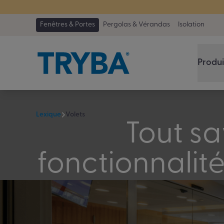
TRYBA a été 
Fenêtres & Portes
Pergolas & Vérandas
Isolation
Produi
Lexique
Volets
Tout sav
fonctionnalit