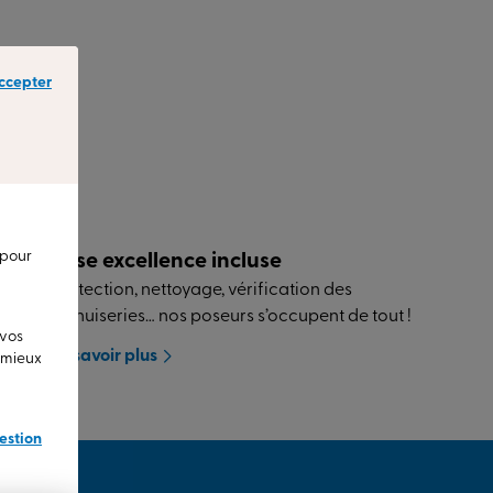
ccepter
 pour
Pose excellence incluse
Protection, nettoyage, vérification des
menuiseries… nos poseurs s’occupent de tout !
 vos
En savoir plus
u mieux
estion