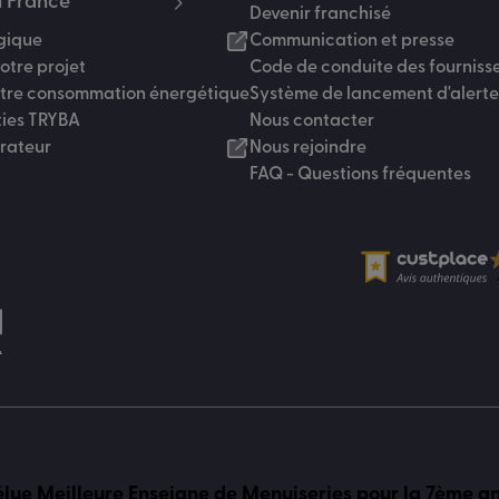
 France
Devenir franchisé
gique
Communication et presse
otre projet
Code de conduite des fourniss
otre consommation énergétique
Système de lancement d'alerte
ties TRYBA
Nous contacter
urateur
Nous rejoindre
FAQ - Questions fréquentes
lue Meilleure Enseigne de Menuiseries pour la 7ème a