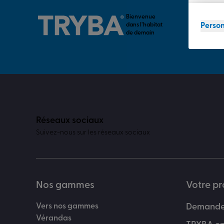
Bienvenue
Person
dans l’habitat
de demain
Réseaux sociaux
Suivez-nous sur les réseaux sociaux
Nos gammes
Votre pr
Vers nos gammes
Demander
Vérandas