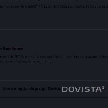
de menée par IN MARKETING SL du 18/01/2026 au 02/02/2026, auprès
e Excellence
ent de TRYBA en matière de qualité, d'innovation, de responsabilité s
isant son fort ancrage territorial.
Une entreprise du groupe Dovista