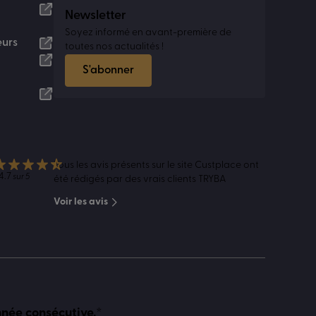
Newsletter
Soyez informé en avant-première de
eurs
toutes nos actualités !
S'abonner
Tous les avis présents sur le site Custplace ont
4.7
sur 5
été rédigés par des vrais clients TRYBA
Voir les avis
nnée consécutive.*