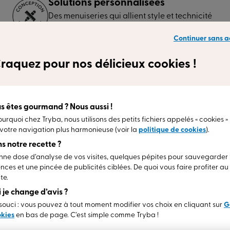
Solutions personnalisées
Des menuiseries qui allient style et technicité
pour un rendu unique.
Continuer sans a
raquez pour nos délicieux cookies !
s êtes gourmand ? Nous aussi !
ourquoi chez Tryba, nous utilisons des petits fichiers appelés « cookies »
Jusqu'à 30 ans de garantie
(2)
votre navigation plus harmonieuse (voir la
politique de cookies
).
Un savoir-faire unique qui nous permet de
s notre recette ?
 la
garantir nos produits jusqu’à 30 ans (suivant
ne dose d’analyse de vos visites, quelques pépites pour sauvegarder
carnet de garantie).
nces et une pincée de publicités ciblées. De quoi vous faire profiter a
te.
En savoir plus
si je change d’avis ?
ouci : vous pouvez à tout moment modifier vos choix en cliquant sur
G
okies
en bas de page. C’est simple comme Tryba !