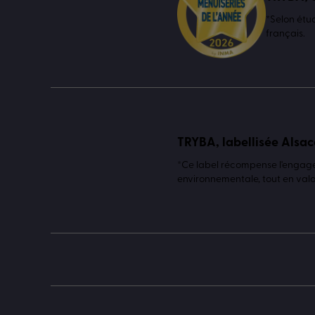
*Selon étu
français.
TRYBA, labellisée Alsac
*Ce label récompense l'engagem
environnementale, tout en valor