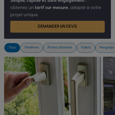
Simple, rapide et sans engagement :
obtenez un
tarif sur mesure
, adapté à votre
projet unique.
DEMANDER UN DEVIS
Tous
Fenêtres
Portes d’entrée
Volets
Pergolas