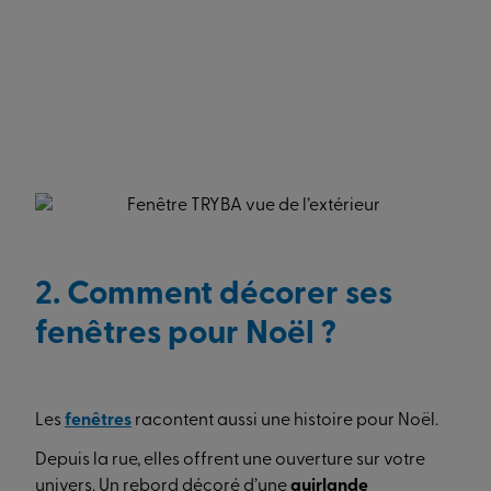
le haut de la porte, laissez-le tomber à la hauteur
voulue et fixez-le discrètement à l’intérieur avec un
petit morceau de scotch double-face.
Ces deux solutions ne laissent aucune trace et
permettent de changer la déco quand vous voulez,
sans risque pour la surface du PVC ou de l’aluminium.
2. Comment décorer ses
fenêtres pour Noël ?
Les
fenêtres
racontent aussi une histoire pour Noël.
Depuis la rue, elles offrent une ouverture sur votre
univers. Un rebord décoré d’une
guirlande