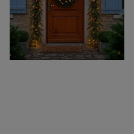
Astuce pratique : comment accrocher une
couronne sans abîmer la porte
Inutile de percer ou de coller quoi que ce soit !
→ Utilisez un crochet de porte d’entrée inversé :
il se
glisse sur le haut de la porte, invisible une fois
refermée.
→ Ou bien un ruban :
passez un large ruban derrière