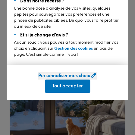
Dans notre recette ?
Si vous préférez un ton plus chaleureux, glissez dans
Une bonne dose d’analyse de vos visites, quelques
les angles
des bouquets de sapin avec quelques
pépites pour sauvegarder vos préférences et une
baies rouges
ou un petit rideau lumineux à l’intérieur.
pincée de publicités ciblées. De quoi vous faire profiter
au mieux de ce site.
Et si je change d’avis ?
Aucun souci : vous pouvez à tout moment modifier vos
choix en cliquant sur
Gestion des cookies
en bas de
page. C’est simple comme Tryba !
Personnaliser mes choix
Tout accepter