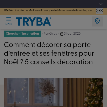
TRYBA a été réélue Meilleure Enseigne de Menuiserie de l'année pour la 7ème année consécutive.
Les jours tentation : Jusqu'à -15% sur vos fenêtres, portes, volets et pergolas jusq
MENU
Chercher l’inspiration
Fenêtres
31 oct 2025
Comment décorer sa porte
d’entrée et ses fenêtres pour
Noël ? 5 conseils décoration