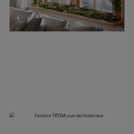
Astuce bonus :
Pour un rendu harmonieux, gardez
une même
palette de couleurs
sur l’ensemble de vos fenêtres,
même si elles ne sont pas toutes du même matériau.
Et pour que la magie soit totale, variez l’intensité des
lumières : certaines plus chaudes, d’autres plus
blanches, pour créer de la profondeur et un effet
scintillant sans en faire trop.