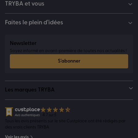
TRYBA et vous
Faites le plein d’idées
Newsletter
Soyez informé en avant-première de toutes nos actualités !
S'abonner
Les marques TRYBA
4.7
sur 5
Tous les avis présents sur le site Custplace ont été rédigés par
des vrais clients TRYBA
Voir les avis