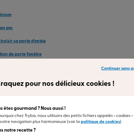
minium
 en pvc
hoisir sa porte d’entée
ation de porte fenêtre
 en bois
Continuer sans a
ure ou portes de style
raquez pour nos délicieux cookies !
poraines en aluminium
 porte
s êtes gourmand ? Nous aussi !
ourquoi chez Tryba, nous utilisons des petits fichiers appelés « cookies »
es
votre navigation plus harmonieuse (voir la
politique de cookies
).
s notre recette ?