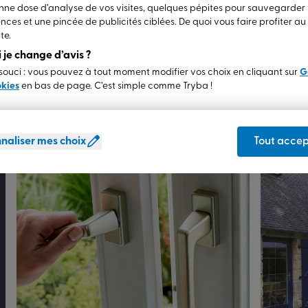
ne dose d’analyse de vos visites, quelques pépites pour sauvegarder
nces et une pincée de publicités ciblées. De quoi vous faire profiter a
te.
ue
si je change d’avis ?
e au projet d’habitat qui vous
ouci : vous pouvez à tout moment modifier vos choix en cliquant sur
G
okies
en bas de page. C’est simple comme Tryba !
Pergolas et vérandas
Stores
Portes de garage
Portails e
naliser mes choix
Tout accep