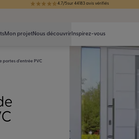
4.7/5
sur 44183 avis vérifiés
réélue Meilleure Enseigne de Menuiserie de l'année pour la 7ème année
ts
Mon projet
Nous découvrir
Inspirez-vous
 portes d'entrée PVC
de
VC