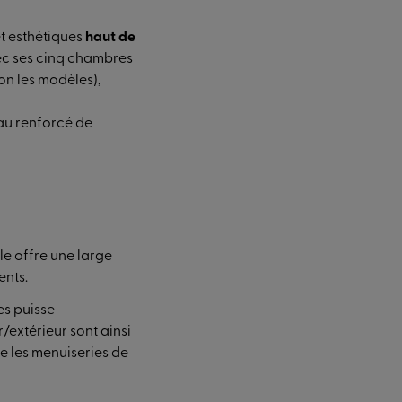
t esthétiques
haut de
vec ses cinq chambres
lon les modèles),
au renforcé de
Elle offre une large
ents.
es puisse
r/extérieur sont ainsi
e les menuiseries de