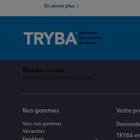
En savoir plus
Bienvenue
dans l’habitat
de demain
Réseaux sociaux
Suivez-nous sur les réseaux sociaux
Nos gammes
Votre pr
Vers nos gammes
Demander
Vérandas
TRYBA en
Fenêtres