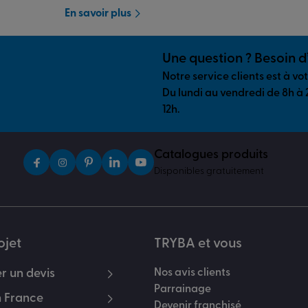
En savoir plus
Une question ? Besoin d
Notre service clients est à vo
Du lundi au vendredi de 8h à 
12h.
Catalogues produits
Disponibles gratuitement
ojet
TRYBA et vous
 un devis
Nos avis clients
Parrainage
 France
Devenir franchisé