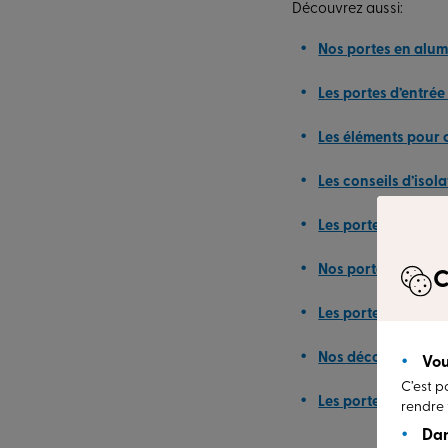
Découvrez aussi:
Nos portes en alu
Les portes d’entrée
Les éléments pour c
Les conseils d’isol
Les portes d’entrée
Nos portes sur mes
C
Les portes contem
Nos décorations de
Vou
C’est p
Les portes modern
rendre 
Dan