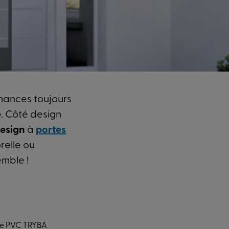
mances toujours
e
. Côté design
design
à
portes
relle ou
emble !
rée PVC TRYBA