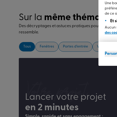
Une bon
préfére
de ce si
Sur la
même thématiq
Et 
Des décryptages et astuces pratiques pour donner vi
Aucun s
ressemble.
des co
Tous
Fenêtres
Portes d’entrée
Volets
Person
Votre projet
Lancer votre projet
en 2 minutes
Simple, rapide et sans engagement :