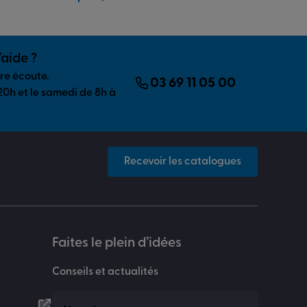
’aide ?
tre écoute.
03 69 11 05 00
20h et le samedi de 8h à
Recevoir les catalogues
Faites le plein d’idées
Conseils et actualités