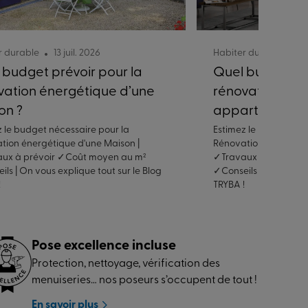
r durable
13 juil. 2026
Habiter durable
6 
 budget prévoir pour la
Quel budget pr
vation énergétique d’une
rénovation éne
on ?
appartement ?
z le budget nécessaire pour la
Estimez le budget néc
tion énergétique d'une Maison |
Rénovation énergétiq
ux à prévoir ✓Coût moyen au m²
✓Travaux à prévoir 
ls | On vous explique tout sur le Blog
✓Conseils | On vous ex
!
TRYBA !
Pose excellence incluse
Protection, nettoyage, vérification des
menuiseries… nos poseurs s’occupent de tout !
En savoir plus