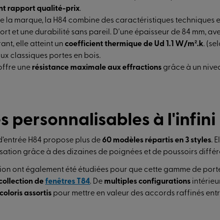
nt rapport qualité-prix
.
e la marque, la H84 combine des caractéristiques techniques e
fort et une durabilité sans pareil. D'une épaisseur de 84 mm, a
ant, elle atteint un
coefficient thermique de Ud 1.1 W/m².k
. (se
aux classiques portes en bois.
offre une
résistance maximale aux effractions
grâce à un nive
s personnalisables à l'infini
’entrée H84 propose plus de
60 modèles répartis en 3 styles
. 
sation grâce à des dizaines de poignées et de poussoirs différ
nition ont également été étudiées pour que cette gamme de port
collection de
fenêtres T84
. De
multiples configurations
intérieu
coloris assortis
pour mettre en valeur des accords raffinés entr