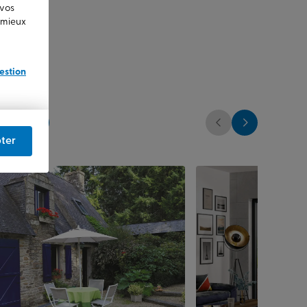
 vos
u mieux
estion
t clotures
ter