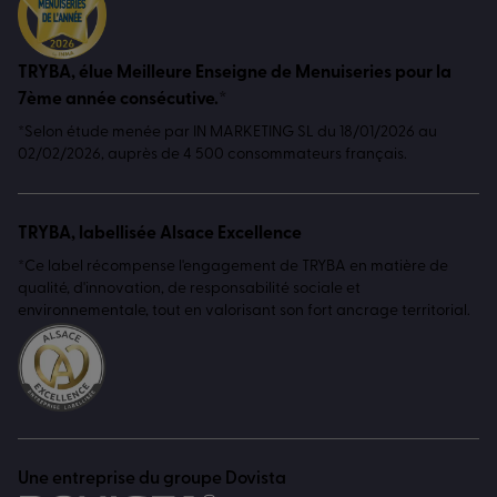
TRYBA, élue Meilleure Enseigne de Menuiseries pour la
7ème année consécutive.*
*Selon étude menée par IN MARKETING SL du 18/01/2026 au
02/02/2026, auprès de 4 500 consommateurs français.
TRYBA, labellisée Alsace Excellence
*Ce label récompense l'engagement de TRYBA en matière de
qualité, d'innovation, de responsabilité sociale et
environnementale, tout en valorisant son fort ancrage territorial.
Une entreprise du groupe Dovista