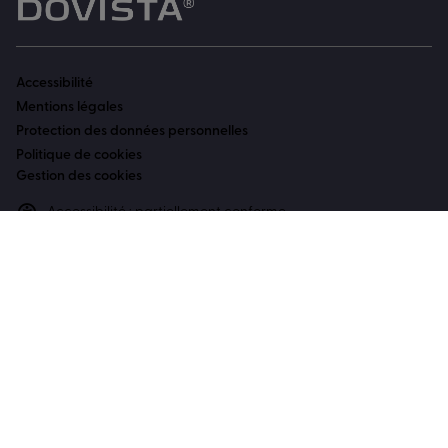
Accessibilité
Mentions légales
Protection des données personnelles
Politique de cookies
Gestion des cookies
Accessibilité : partiellement conforme
Conception
Adeliom Agency
Tous droits réservés TRYBA 2023