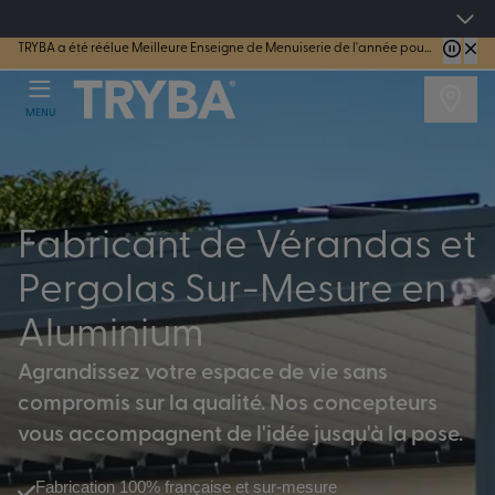
4.7/5
sur 44183 avis vérifiés
TRYBA a été réélue Meilleure Enseigne de Menuiserie de l'année pour la 7ème année consécutive.
MENU
Fabricant de Vérandas et
Pergolas Sur-Mesure en
Aluminium
Agrandissez votre espace de vie sans
compromis sur la qualité. Nos concepteurs
vous accompagnent de l'idée jusqu'à la pose.
Fabrication 100% française et sur-mesure