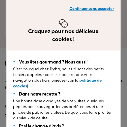
pour ces interventions toujours efficaces, Arnaud
Cuesta pour son très bon contact commercial
Continuer sans accepter
toujours à l'écoute, et aux sympathiques monteurs
pour leur professionnalisme.
il y a 11 mois
Craquez pour nos délicieux
cookies !
Vous êtes gourmand ? Nous aussi !
Détendez-vous, on s'occupe de tout.
C’est pourquoi chez Tryba, nous utilisons des petits
De la première esquisse jusqu'aux démarches
fichiers appelés « cookies » pour rendre votre
administratives, profitez d'un accompagnement premium
navigation plus harmonieuse (voir la
politique de
cookies
).
et sans mauvaise surprise.
Dans notre recette ?
Une bonne dose d’analyse de vos visites, quelques
Vais-je devoir gérer les démarches
pépites pour sauvegarder vos préférences et une
pincée de publicités ciblées. De quoi vous faire profiter
administratives ?
au mieux de ce site.
Et si je change d’avis ?