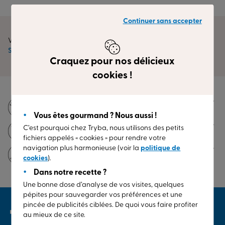
Continuer sans accepter
Vous êtes ici :
Stores
Store banne
Les toiles extérieures de vos stores
Craquez pour nos délicieux
cookies !
Fabrication française
(1)
Vous êtes gourmand ? Nous aussi !
Jusqu'à 30 ans de garantie
(2)
C’est pourquoi chez Tryba, nous utilisons des petits
fichiers appelés « cookies » pour rendre votre
navigation plus harmonieuse (voir la
politique de
Pose excellence incluse
cookies
).
Dans notre recette ?
Une bonne dose d’analyse de vos visites, quelques
pépites pour sauvegarder vos préférences et une
pincée de publicités ciblées. De quoi vous faire profiter
Bienvenue
au mieux de ce site.
dans l’habitat