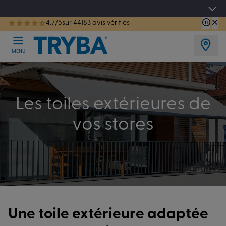
Les jours tentation : Jusqu'à -15% sur vos fenêtres, portes, volets et pergolas jusq
4.7/5
sur 44183 avis vérifiés
TRYBA a été réélue Meilleure Enseigne de Menuiserie de l'année pour la 7ème année consécutive.
MENU
Les toiles extérieures de
vos stores
Une toile extérieure adaptée