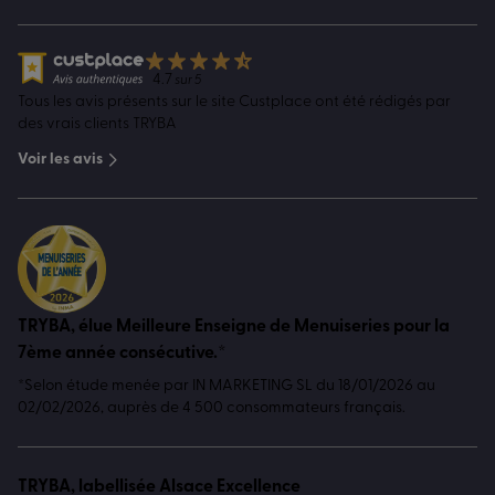
4.7
sur 5
Tous les avis présents sur le site Custplace ont été rédigés par
des vrais clients TRYBA
Voir les avis
TRYBA, élue Meilleure Enseigne de Menuiseries pour la
7ème année consécutive.*
*Selon étude menée par IN MARKETING SL du 18/01/2026 au
02/02/2026, auprès de 4 500 consommateurs français.
TRYBA, labellisée Alsace Excellence