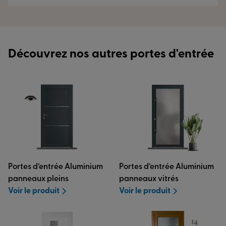
faire et quand remplacer votre porte d’entrée ?
Il est possible de transformer sa porte-fenêtre en
Lire plus
porte d’entrée, notamment pour agrandir l’espace
d’entrée pour une personne à mobilité réduite.
Découvrez nos autres portes d'entrée
Lire plus
Portes d’entrée Aluminium
Portes d’entrée Aluminium
panneaux pleins
panneaux vitrés
Voir le produit
Voir le produit