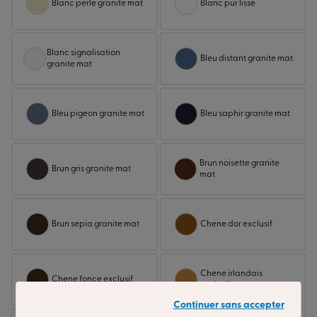
Blanc perle granite mat
Blanc pur lisse
Blanc signalisation
Bleu distant granite mat
granite mat
Bleu pigeon granite mat
Bleu saphir granite mat
Brun noisette granite
Brun gris granite mat
mat
Brun sepia granite mat
Chene dor exclusif
Chene irlandais
Chene fonce exclusif
exclusif
Continuer sans accepter