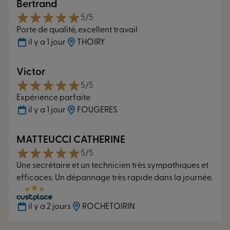
Bertrand
5/5
Porte de qualité, excellent travail
il y a 1 jour
THOIRY
Indices de résistance
Victor
Faites barrière aux intempéries
5/5
Expérience parfaite
Air*
A*4
il y a 1 jour
FOUGERES
La meilleure notation d’étanchéité à l’air
Eau*
E*9A
La meilleure notation d’étanchéité à l’eau
MATTEUCCI CATHERINE
5/5
Une secrétaire et un technicien très sympathiques et
efficaces. Un dépannage très rapide dans la journée.
il y a 2 jours
ROCHETOIRIN