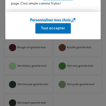
page. C’est simple comme Tryba !
Laquage champagne
Laquage nature lisse
lisse mat
mat
Personnaliser mes choix
Rouge pourpre granite
Tout accepter
Noir fonce granite mat
mat
Rouge vin granite mat
Rouille granite mat
Vert blanc granite mat
Vert mai granite mat
Vert mousse granite mat
Vert pale granite mat
Vert sapin granite mat