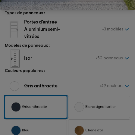
Visuels non contractuels, voir avec votre Conseiller Expert en Espace Conseil.
Types de panneaux :
Portes d’entrée
Aluminium semi-
+3 modèles
vitrées
Modèles de panneaux :
Isar
+50 panneaux
Couleurs populaires :
Gris anthracite
+49 couleurs
Gris anthracite
Blanc signalisation
Bleu
Chêne d’or