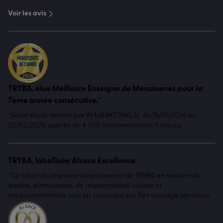
Voir les avis
TRYBA, élue Meilleure Enseigne de Menuiseries pour la
7ème année consécutive.*
*Selon étude menée par IN MARKETING SL du 18/01/2026 au
02/02/2026, auprès de 4 500 consommateurs français.
TRYBA, labellisée Alsace Excellence
*Ce label récompense l'engagement de TRYBA en matière de
qualité, d'innovation, de responsabilité sociale et
environnementale, tout en valorisant son fort ancrage territorial.