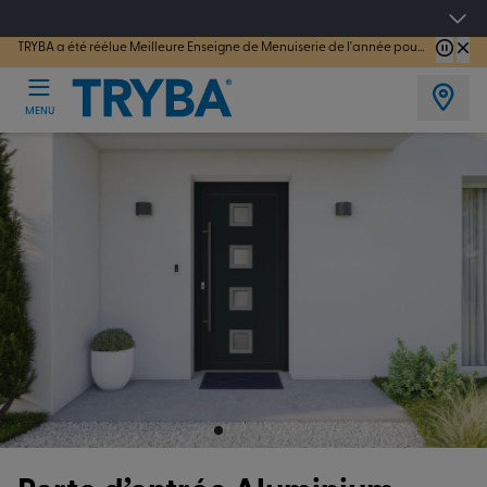
TRYBA a été réélue Meilleure Enseigne de Menuiserie de l'année pour la 7ème année consécutive.
Les jours tentation : Jusqu'à -15% sur vos fenêtres, portes, volets et pergolas jusq
MENU