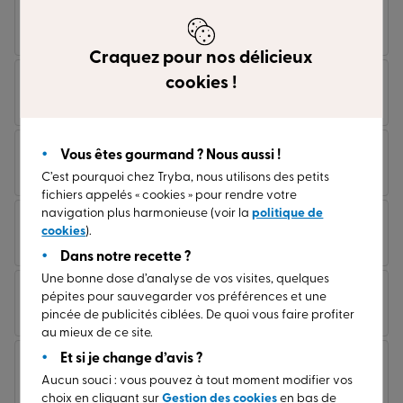
Futura 2100 noir sable
Futura 2700 bleu sable
Craquez pour nos délicieux
cookies !
Gris anthracite granite
Futura 2900 gris sable
mat
Vous êtes gourmand ? Nous aussi !
Gris basalt granite mat
Gris clair granite mat
C’est pourquoi chez Tryba, nous utilisons des petits
fichiers appelés « cookies » pour rendre votre
navigation plus harmonieuse (voir la
politique de
Gris graphite granite
cookies
).
Gris jaune granite mat
mat
Dans notre recette ?
Une bonne dose d’analyse de vos visites, quelques
pépites pour sauvegarder vos préférences et une
Gris noir granite mat
Gris quartz granite mat
pincée de publicités ciblées. De quoi vous faire profiter
au mieux de ce site.
Et si je change d’avis ?
Laquage bronze lisse
Ivoire clair granite mat
Aucun souci : vous pouvez à tout moment modifier vos
mat
choix en cliquant sur
Gestion des cookies
en bas de