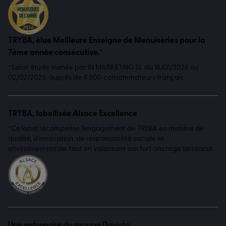
TRYBA, élue Meilleure Enseigne de Menuiseries pour la
7ème année consécutive.*
*Selon étude menée par IN MARKETING SL du 18/01/2026 au
02/02/2026, auprès de 4 500 consommateurs français.
TRYBA, labellisée Alsace Excellence
*Ce label récompense l'engagement de TRYBA en matière de
qualité, d'innovation, de responsabilité sociale et
environnementale, tout en valorisant son fort ancrage territorial.
Une entreprise du groupe Dovista