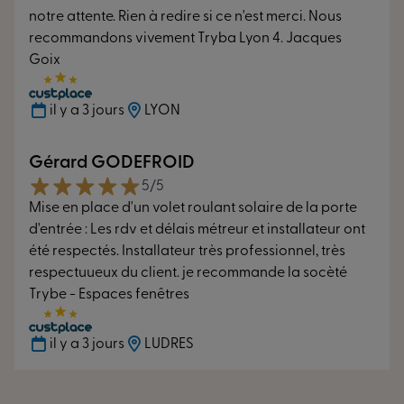
Jusqu'à
Ud 1,3 W/m2.K
*
notre attente. Rien à redire si ce n'est merci. Nous
(HA76 avec panneau)
recommandons vivement Tryba Lyon 4. Jacques
Goix
Été
Hiver
il y a 3 jours
LYON
Indices de résistance
Gérard GODEFROID
5/5
Faites barrière aux intempéries
Mise en place d'un volet roulant solaire de la porte
d'entrée : Les rdv et délais métreur et installateur ont
Air*
A*4
été respectés. Installateur très professionnel, très
La meilleure notation d’étanchéité à l’air
respectuueux du client. je recommande la socèté
Eau*
E*9A
Trybe - Espaces fenêtres
La meilleure notation d’étanchéité à l’eau
il y a 3 jours
LUDRES