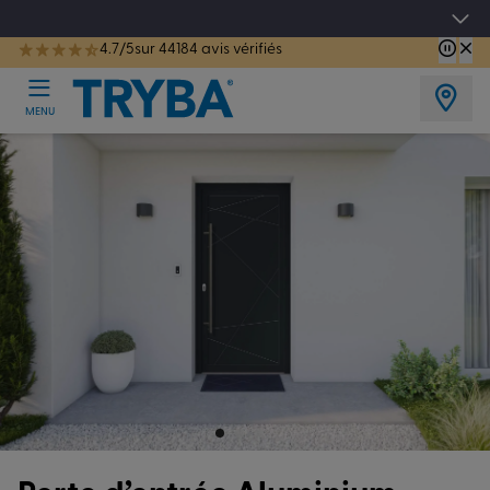
Les jours tentation : Jusqu'à -15% sur vos fenêtres, portes, volets et pergolas jusq
4.7/5
sur 44184 avis vérifiés
TRYBA a été réélue Meilleure Enseigne de Menuiserie de l'année pour la 7ème année consécutive.
MENU