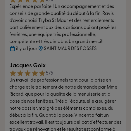
Des performances qui ne laissent rien
Expérience parfaite!! Un accompagnement et des
passer
conseils de grande qualité du début à la fin. Ravis
d’avoir choisi Tryba St Maur et des remerciements
particulièrement aux deux artisans qui ont posé les
fenêtres, une équipe très professionnelle,
compétente et très aimable. Un grand merci!!
Isolation thermique
il y a 1 jour
SAINT MAUR DES FOSSES
Conservez la fraîcheur en été
Jacques Goix
30°
20°
5/5
à l’extérieur
à l’intérieur
Un travail de professionnels tant pour la prise en
charge et le traitement de notre demande par Mme
Ricard, que pour la qualité de la menuiserie et la
pose de nos fenêtres. Très à l'écoute, elle a su gérer
notre dossier, malgré des éléments complexes, du
début à la fin. Quant à la pose, Vincent a fait un
excellent travail. Il est toujours délicat d'effectuer des
travaux de rénovation et le résultat est conforme à