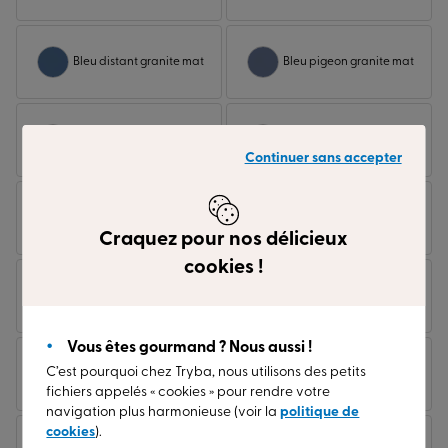
Bleu distant granite mat
Bleu pigeon granite mat
Bleu saphir granite mat
Brun gris granite mat
Continuer sans accepter
Brun noisette granite
Brun sepia granite mat
mat
Craquez pour nos délicieux
cookies !
Chene dor exclusif
Chene fonce exclusif
Vous êtes gourmand ? Nous aussi !
Chene irlandais
C’est pourquoi chez Tryba, nous utilisons des petits
Futura 2100 noir sable
exclusif
fichiers appelés « cookies » pour rendre votre
navigation plus harmonieuse (voir la
politique de
cookies
).