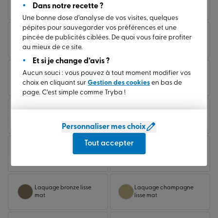
Futura 2700 bleu sable
Futura 2900 gris sable
Dans notre recette ?
Une bonne dose d’analyse de vos visites, quelques
pépites pour sauvegarder vos préférences et une
Gris anthracite granite
pincée de publicités ciblées. De quoi vous faire profiter
Gris basalt granite mat
mat
au mieux de ce site.
Et si je change d’avis ?
Aucun souci : vous pouvez à tout moment modifier vos
Gris graphite granite
Gris clair granite mat
mat
choix en cliquant sur
Gestion des cookies
en bas de
page. C’est simple comme Tryba !
Gris jaune granite mat
Gris noir granite mat
Personnaliser mes choix
Tout accepter
Gris quartz granite mat
Ivoire clair granite mat
Laquage bronze lisse
Laquage champagne
mat
lisse mat