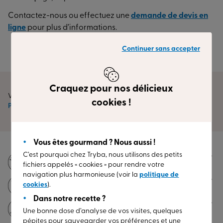
Contactez-nous ou effectuez une
demande de devis en
ligne
pour plus d’informations.
Continuer sans accepter
Craquez pour nos délicieux
Vous êtes ici :
cookies !
Portails et clotures
Portail
Portail électrique
Vous êtes gourmand ? Nous aussi !
C’est pourquoi chez Tryba, nous utilisons des petits
Fabrication française
(1)
fichiers appelés « cookies » pour rendre votre
navigation plus harmonieuse (voir la
politique de
Jusqu'à 30 ans de garantie
(2)
cookies
).
Dans notre recette ?
Pose excellence incluse
Une bonne dose d’analyse de vos visites, quelques
pépites pour sauvegarder vos préférences et une