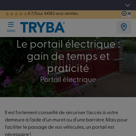
Les jours tentation : Jusqu'à -15% sur vos fenêtres, portes, volets et pergolas jusq
4.7/5
sur 44183 avis vérifiés
TRYBA a été réélue Meilleure Enseigne de Menuiserie de l'année pour la 7ème année consécutive.
MENU
Le portail électrique :
gain de temps et
praticité
Portail électrique
Il est fortement conseillé de sécuriser l’accès à votre
demeure à l’aide d’un muret ou d’une barrière. Mais pour
faciliter le passage de vos véhicules, un portail est
nécessaire !