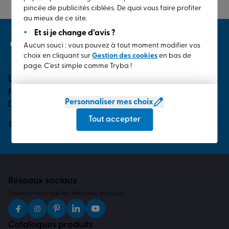
pincée de publicités ciblées. De quoi vous faire profiter
au mieux de ce site.
Et si je change d’avis ?
Bienvenue
Aucun souci : vous pouvez à tout moment modifier vos
dans l’habitat
choix en cliquant sur
Gestion des cookies
en bas de
de demain
page. C’est simple comme Tryba !
Une question ? Besoin d’aide ?
Notre service clients est à votre écoute.
Personnaliser mes choix
Du lundi au vendredi de 8h à 20h et le samedi de 8h à 12h.
Tout accepter
03 69 11 05 00
Réseaux sociaux
Suivez-nous sur les réseaux sociaux
Catalogues produits