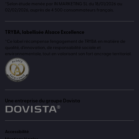
*Selon étude menée par IN MARKETING SL du 18/01/2026 au
02/02/2026, auprès de 4 500 consommateurs français.
TRYBA, labellisée Alsace Excellence
*Ce label récompense l'engagement de TRYBA en matière de
qualité, d'innovation, de responsabilité sociale et
environnementale, tout en valorisant son fort ancrage territorial.
Une entreprise du groupe Dovista
Accessibilité