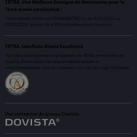
TRYBA, élue Meilleure Enseigne de Menuiseries pour la
7ème année consécutive.*
*Selon étude menée par IN MARKETING SL du 18/01/2026 au
02/02/2026, auprès de 4 500 consommateurs français.
TRYBA, labellisée Alsace Excellence
*Ce label récompense l'engagement de TRYBA en matière de
qualité, d'innovation, de responsabilité sociale et
environnementale, tout en valorisant son fort ancrage territorial.
Une entreprise du groupe Dovista