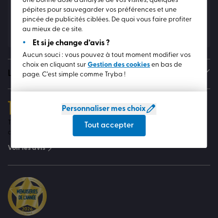
Newsletter
Une bonne dose d’analyse de vos visites, quelques
pépites pour sauvegarder vos préférences et une
Soyez informé en avant-première de toutes nos actualités !
pincée de publicités ciblées. De quoi vous faire profiter
S'abonner
au mieux de ce site.
Et si je change d’avis ?
Aucun souci : vous pouvez à tout moment modifier vos
choix en cliquant sur
Gestion des cookies
en bas de
Les marques TRYBA
page. C’est simple comme Tryba !
Personnaliser mes choix
4.7
sur 5
Tous les avis présents sur le site Custplace ont été rédigés par
Tout accepter
des vrais clients TRYBA
Voir les avis