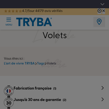
Les jours tentation : Jusqu'à -15% sur vos fenêtres, portes, volets et pergolas jusq
4.7/5
sur 44179 avis vérifiés
TRYBA a été réélue Meilleure Enseigne de Menuiserie de l'année pour la 7ème année consécutive.
L'art de
MENU
Volets
vivre
Vous êtes ici :
L’art de vivre TRYBA
Tags
Volets
Fabrication française
(1)
Jusqu'à 30 ans de garantie
(2)