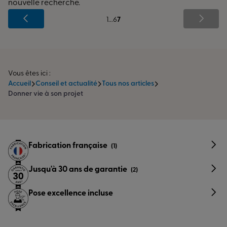
nouvelle recherche.
1
...
6
7
Vous êtes ici :
Accueil
Conseil et actualité
Tous nos articles
Donner vie à son projet
Fabrication française
(1)
Jusqu'à 30 ans de garantie
(2)
Pose excellence incluse