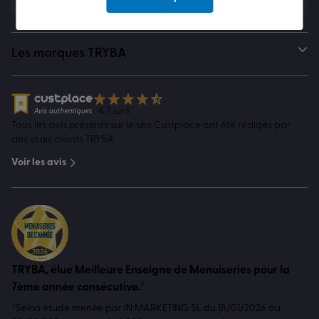
Les marques TRYBA
4.7
sur 5
Tous les avis présents sur le site Custplace ont été rédigés par
des vrais clients TRYBA
Voir les avis
TRYBA, élue Meilleure Enseigne de Menuiseries pour la
7ème année consécutive.*
*Selon étude menée par IN MARKETING SL du 18/01/2026 au