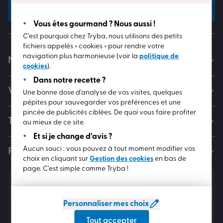
Recevoir les catalogues
Vous êtes gourmand ? Nous aussi !
C’est pourquoi chez Tryba, nous utilisons des petits
fichiers appelés « cookies » pour rendre votre
navigation plus harmonieuse (voir la
politique de
Nos gammes
cookies
).
Dans notre recette ?
Votre projet
Une bonne dose d’analyse de vos visites, quelques
pépites pour sauvegarder vos préférences et une
pincée de publicités ciblées. De quoi vous faire profiter
TRYBA et vous
au mieux de ce site.
Et si je change d’avis ?
Aucun souci : vous pouvez à tout moment modifier vos
Faites le plein d’idées
choix en cliquant sur
Gestion des cookies
en bas de
page. C’est simple comme Tryba !
Newsletter
Soyez informé en avant-première de toutes nos actualités !
Personnaliser mes choix
S'abonner
Tout accepter