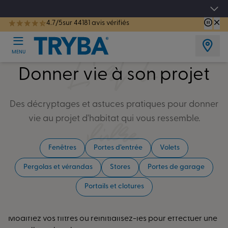
Les jours tentation : Jusqu'à -15% sur vos fenêtres, portes, volets et pergolas jusq
4.7/5
sur 44181 avis vérifiés
TRYBA a été réélue Meilleure Enseigne de Menuiserie de l'année pour la 7ème année consécutive.
L'art de
MENU
Donner vie à son projet
Des décryptages et astuces pratiques pour donner
vivre
vie au projet d'habitat qui vous ressemble.
Fenêtres
Portes d’entrée
Volets
Pergolas et vérandas
Stores
Portes de garage
Portails et clotures
Il n'existe pas encore d'article à ce sujet…
Modifiez vos filtres ou réinitialisez-les pour effectuer une