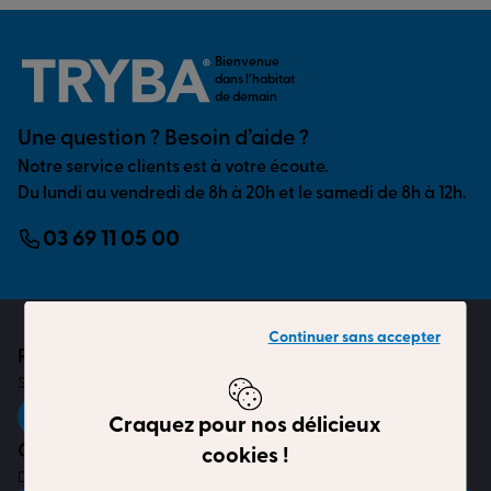
Bienvenue
dans l’habitat
de demain
Une question ? Besoin d’aide ?
Notre service clients est à votre écoute.
Du lundi au vendredi de 8h à 20h et le samedi de 8h à 12h.
03 69 11 05 00
Continuer sans accepter
Réseaux sociaux
Suivez-nous sur les réseaux sociaux
Craquez pour nos délicieux
Catalogues produits
cookies !
Disponibles gratuitement